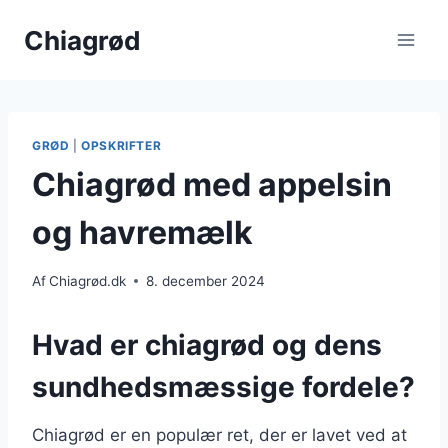
Fortsæt
Chiagrød
til
indhold
GRØD
|
OPSKRIFTER
Chiagrød med appelsin
og havremælk
Af
Chiagrød.dk
8. december 2024
Hvad er chiagrød og dens
sundhedsmæssige fordele?
Chiagrød er en populær ret, der er lavet ved at