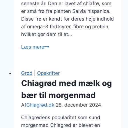
seneste år. Den er lavet af chiafrø, som
er små frø fra planten Salvia hispanica.
Disse frø er kendt for deres høje indhold
af omega-3 fedtsyrer, fibre og protein,
hvilket gør dem til et…
Chiagrød
Læs mere
til
madpakke
med
Grød
|
Opskrifter
mango
Chiagrød med mælk og
bær til morgenmad
Af
Chiagrød.dk
28. december 2024
Chiagrødens popularitet som sund
morgenmad Chiagrød er blevet en