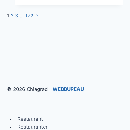
proteinpulver
til
Næste
Side
1
2
3
…
172
træning
side
navigation
© 2026 Chiagrød |
WEBBUREAU
Restaurant
Restauranter