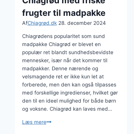
Chiagrød med friske
frugter til madpakke
Af
Chiagrød.dk
28. december 2024
Chiagrødens popularitet som sund
madpakke Chiagrød er blevet en
populær ret blandt sundhedsbevidste
mennesker, især når det kommer til
madpakker. Denne nærende og
velsmagende ret er ikke kun let at
forberede, men den kan også tilpasses
med forskellige ingredienser, hvilket gør
den til en ideel mulighed for både børn
og voksne. Chiagrød kan laves med…
Chiagrød
Læs mere
med