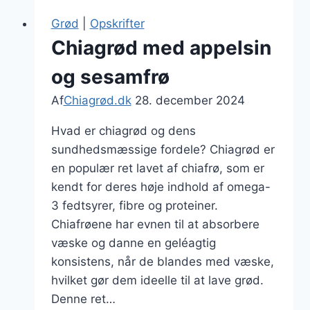
havregryn
Grød
|
Opskrifter
og
Chiagrød med appelsin
nødder
og sesamfrø
Af
Chiagrød.dk
28. december 2024
Hvad er chiagrød og dens
sundhedsmæssige fordele? Chiagrød er
en populær ret lavet af chiafrø, som er
kendt for deres høje indhold af omega-
3 fedtsyrer, fibre og proteiner.
Chiafrøene har evnen til at absorbere
væske og danne en geléagtig
konsistens, når de blandes med væske,
hvilket gør dem ideelle til at lave grød.
Denne ret…