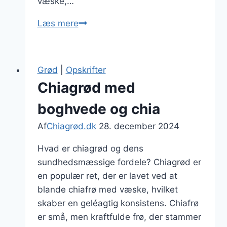
væske,…
Chiagrød
Læs mere
til
vægttab
uden
Grød
|
Opskrifter
sødning
Chiagrød med
boghvede og chia
Af
Chiagrød.dk
28. december 2024
Hvad er chiagrød og dens
sundhedsmæssige fordele? Chiagrød er
en populær ret, der er lavet ved at
blande chiafrø med væske, hvilket
skaber en geléagtig konsistens. Chiafrø
er små, men kraftfulde frø, der stammer