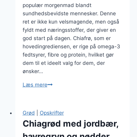
populær morgenmad blandt
sundhedsbevidste mennesker. Denne
ret er ikke kun velsmagende, men også
fyldt med næringsstoffer, der giver en
god start på dagen. Chiafrø, som er
hovedingrediensen, er rige på omega-3
fedtsyrer, fibre og protein, hvilket gør
dem til et ideelt valg for dem, der
ønsker…
Chiagrød
Læs mere
med
mælk
og
Grød
|
Opskrifter
bær
Chiagrød med jordbær,
til
morgenmad
havregryn og nødder