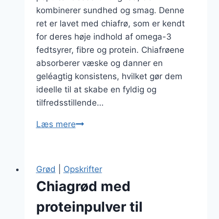
kombinerer sundhed og smag. Denne
ret er lavet med chiafrø, som er kendt
for deres høje indhold af omega-3
fedtsyrer, fibre og protein. Chiafrøene
absorberer væske og danner en
geléagtig konsistens, hvilket gør dem
ideelle til at skabe en fyldig og
tilfredsstillende…
Chiagrød
Læs mere
til
dessert
toppet
Grød
|
Opskrifter
med
Chiagrød med
kiwi
proteinpulver til