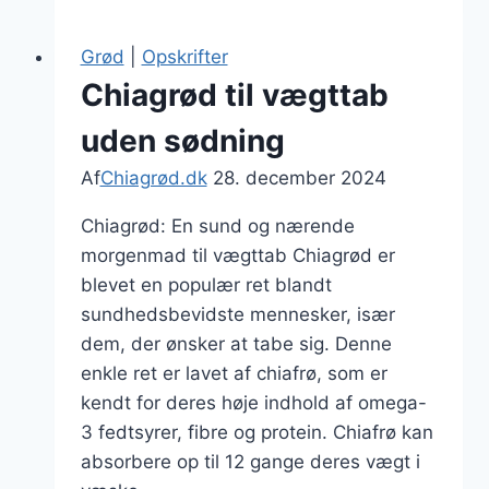
friske
frugter
Grød
|
Opskrifter
til
Chiagrød til vægttab
madpakke
uden sødning
Af
Chiagrød.dk
28. december 2024
Chiagrød: En sund og nærende
morgenmad til vægttab Chiagrød er
blevet en populær ret blandt
sundhedsbevidste mennesker, især
dem, der ønsker at tabe sig. Denne
enkle ret er lavet af chiafrø, som er
kendt for deres høje indhold af omega-
3 fedtsyrer, fibre og protein. Chiafrø kan
absorbere op til 12 gange deres vægt i