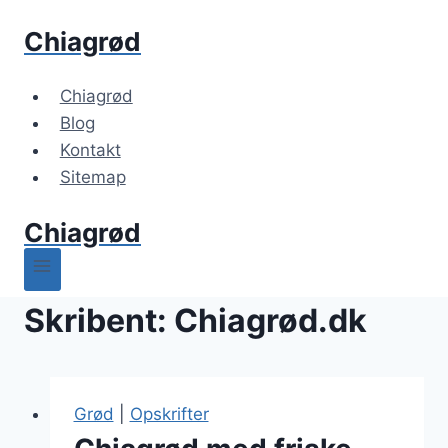
Fortsæt
Chiagrød
til
indhold
Chiagrød
Blog
Kontakt
Sitemap
Chiagrød
Skribent: Chiagrød.dk
Grød
|
Opskrifter