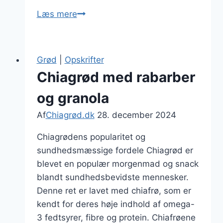
Chiagrød
Læs mere
med
appelsin
og
Grød
|
Opskrifter
sesamfrø
Chiagrød med rabarber
og granola
Af
Chiagrød.dk
28. december 2024
Chiagrødens popularitet og
sundhedsmæssige fordele Chiagrød er
blevet en populær morgenmad og snack
blandt sundhedsbevidste mennesker.
Denne ret er lavet med chiafrø, som er
kendt for deres høje indhold af omega-
3 fedtsyrer, fibre og protein. Chiafrøene