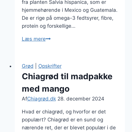
fra planten Salvia hispanica, som er
hjemmehørende i Mexico og Guatemala.
De er rige på omega-3 fedtsyrer, fibre,
protein og forskellige…
Chiagrød
Læs mere
med
boghvede
og
Grød
|
Opskrifter
chia
Chiagrød til madpakke
med mango
Af
Chiagrød.dk
28. december 2024
Hvad er chiagrød, og hvorfor er det
populært? Chiagrød er en sund og
nærende ret, der er blevet populær i de