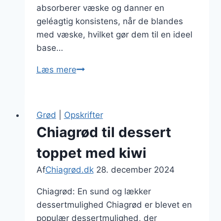
absorberer væske og danner en
geléagtig konsistens, når de blandes
med væske, hvilket gør dem til en ideel
base…
Chiagrød
Læs mere
med
rabarber
og
Grød
|
Opskrifter
granola
Chiagrød til dessert
toppet med kiwi
Af
Chiagrød.dk
28. december 2024
Chiagrød: En sund og lækker
dessertmulighed Chiagrød er blevet en
populær dessertmulighed, der