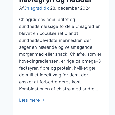
Af
Chiagrød.dk
28. december 2024
Chiagrødens popularitet og
sundhedsmæssige fordele Chiagrød er
blevet en populær ret blandt
sundhedsbevidste mennesker, der
søger en nærende og velsmagende
morgenmad eller snack. Chiafrø, som er
hovedingrediensen, er rige på omega-3
fedtsyrer, fibre og protein, hvilket gør
dem til et ideelt valg for dem, der
ønsker at forbedre deres kost.
Kombinationen af chiafrø med andre…
Chiagrød
Læs mere
med
jordbær,