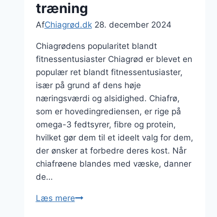
træning
Af
Chiagrød.dk
28. december 2024
Chiagrødens popularitet blandt
fitnessentusiaster Chiagrød er blevet en
populær ret blandt fitnessentusiaster,
især på grund af dens høje
næringsværdi og alsidighed. Chiafrø,
som er hovedingrediensen, er rige på
omega-3 fedtsyrer, fibre og protein,
hvilket gør dem til et ideelt valg for dem,
der ønsker at forbedre deres kost. Når
chiafrøene blandes med væske, danner
de…
Chiagrød
Læs mere
med