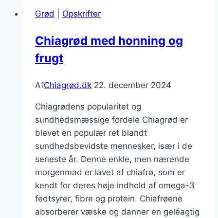
med
Grød
|
Opskrifter
pære
Chiagrød med honning og
frugt
Af
Chiagrød.dk
22. december 2024
Chiagrødens popularitet og
sundhedsmæssige fordele Chiagrød er
blevet en populær ret blandt
sundhedsbevidste mennesker, især i de
seneste år. Denne enkle, men nærende
morgenmad er lavet af chiafrø, som er
kendt for deres høje indhold af omega-3
fedtsyrer, fibre og protein. Chiafrøene
absorberer væske og danner en geléagtig