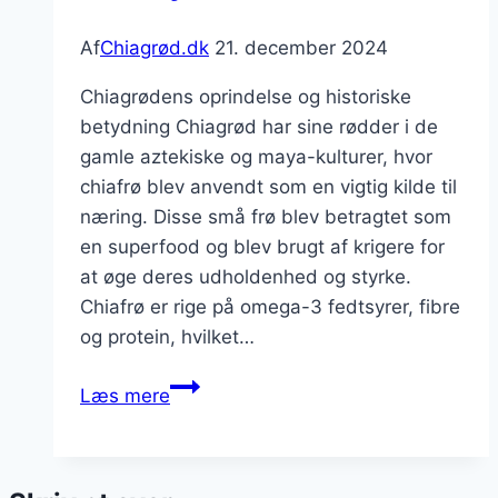
Af
Chiagrød.dk
21. december 2024
Chiagrødens oprindelse og historiske
betydning Chiagrød har sine rødder i de
gamle aztekiske og maya-kulturer, hvor
chiafrø blev anvendt som en vigtig kilde til
næring. Disse små frø blev betragtet som
en superfood og blev brugt af krigere for
at øge deres udholdenhed og styrke.
Chiafrø er rige på omega-3 fedtsyrer, fibre
og protein, hvilket…
Chiagrød
Læs mere
til
sund
livsstil