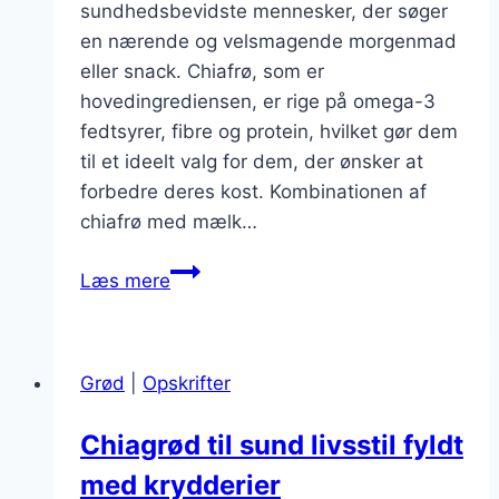
sundhedsbevidste mennesker, der søger
en nærende og velsmagende morgenmad
eller snack. Chiafrø, som er
hovedingrediensen, er rige på omega-3
fedtsyrer, fibre og protein, hvilket gør dem
til et ideelt valg for dem, der ønsker at
forbedre deres kost. Kombinationen af
chiafrø med mælk…
Chiagrød
Læs mere
med
banan
og
Grød
|
Opskrifter
nødder
i
Chiagrød til sund livsstil fyldt
perfekt
med krydderier
balance