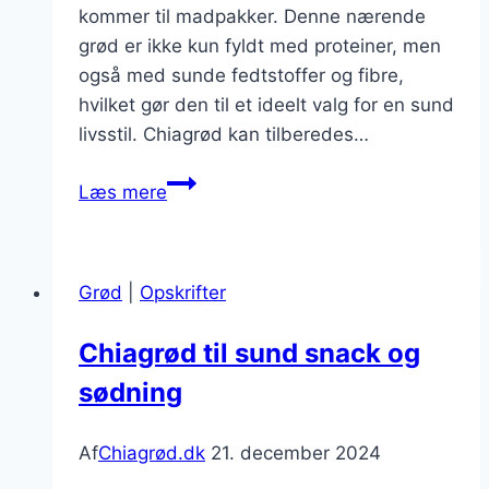
kommer til madpakker. Denne nærende
grød er ikke kun fyldt med proteiner, men
også med sunde fedtstoffer og fibre,
hvilket gør den til et ideelt valg for en sund
livsstil. Chiagrød kan tilberedes…
Chiagrød
Læs mere
til
madpakke
fyldt
Grød
|
Opskrifter
med
proteiner
Chiagrød til sund snack og
sødning
Af
Chiagrød.dk
21. december 2024