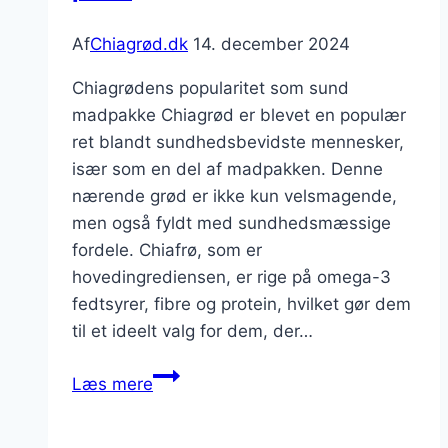
Af
Chiagrød.dk
14. december 2024
Chiagrødens popularitet som sund
madpakke Chiagrød er blevet en populær
ret blandt sundhedsbevidste mennesker,
især som en del af madpakken. Denne
nærende grød er ikke kun velsmagende,
men også fyldt med sundhedsmæssige
fordele. Chiafrø, som er
hovedingrediensen, er rige på omega-3
fedtsyrer, fibre og protein, hvilket gør dem
til et ideelt valg for dem, der…
Chiagrød
Læs mere
til
madpakke