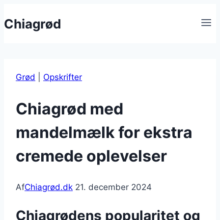
Fortsæt
Chiagrød
til
indhold
Grød
|
Opskrifter
Chiagrød med
mandelmælk for ekstra
cremede oplevelser
Af
Chiagrød.dk
21. december 2024
Chiagrødens popularitet og