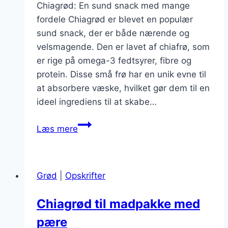
Chiagrød: En sund snack med mange
fordele Chiagrød er blevet en populær
sund snack, der er både nærende og
velsmagende. Den er lavet af chiafrø, som
er rige på omega-3 fedtsyrer, fibre og
protein. Disse små frø har en unik evne til
at absorbere væske, hvilket gør dem til en
ideel ingrediens til at skabe…
Chiagrød
Læs mere
til
sund
snack
Grød
|
Opskrifter
og
sødning
Chiagrød til madpakke med
pære