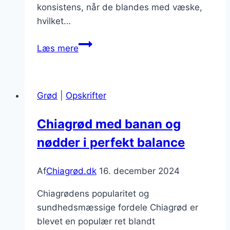
konsistens, når de blandes med væske,
hvilket…
Chiagrød
Læs mere
med
honning
og
Grød
|
Opskrifter
frugt
Chiagrød med banan og
nødder i perfekt balance
Af
Chiagrød.dk
16. december 2024
Chiagrødens popularitet og
sundhedsmæssige fordele Chiagrød er
blevet en populær ret blandt