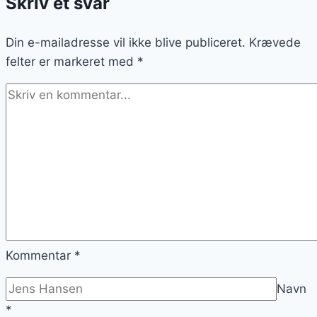
Skriv et svar
fyldt
med
Din e-mailadresse vil ikke blive publiceret.
krydderier
Krævede
felter er markeret med
*
Kommentar
*
Navn
*