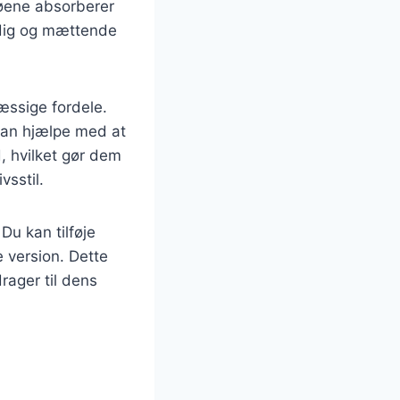
øene absorberer
yldig og mættende
æssige fordele.
 kan hjælpe med at
, hvilket gør dem
vsstil.
Du kan tilføje
e version. Dette
rager til dens