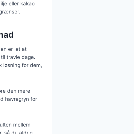
je eller kakao
 grænser.
nmad
n er let at
til travle dage.
k løsning for dem,
gøre den mere
d havregryn for
sulten mellem
, så du aldrig