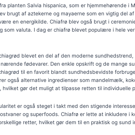
fra planten Salvia hispanica, som er hjemmehørende i 
ev brugt af aztekerne og mayaerne som en vigtig del af
 være en energikilde. Chiafrø blev også brugt i ceremonie
om valuta. I dag er chiafrø blevet populære i hele v
 chiagrød blevet en del af den moderne sundhedstrend, 
og nærende fødevarer. Den enkle opskrift og de mange
 chiagrød til en favorit blandt sundhedsbevidste forbru
derer også alternative ingredienser som mandelmælk, k
r, hvilket gør det muligt at tilpasse retten til individuelle
aritet er også steget i takt med den stigende interesse
stvaner og superfoods. Chiafrø er lette at inkludere i 
skellige retter, hvilket gør dem til en praktisk og sund 