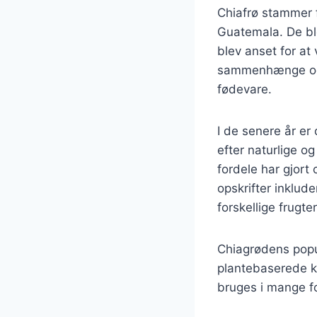
Chiafrø stammer 
Guatemala. De bl
blev anset for at
sammenhænge og s
fødevare.
I de senere år er
efter naturlige 
fordele har gjort
opskrifter inklu
forskellige frugte
Chiagrødens popul
plantebaserede ko
bruges i mange for