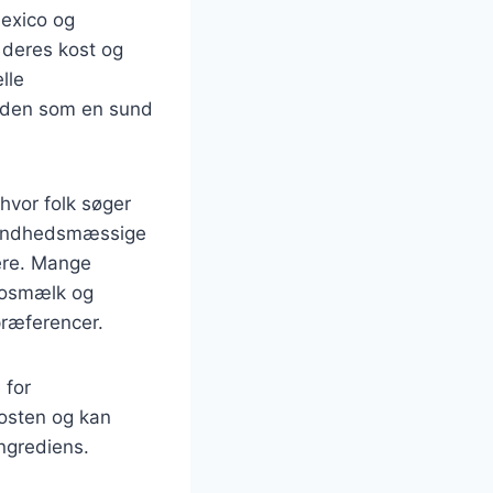
Mexico og
 deres kost og
lle
erden som en sund
hvor folk søger
 sundhedsmæssige
gere. Mange
okosmælk og
 præferencer.
 for
kosten og kan
ingrediens.