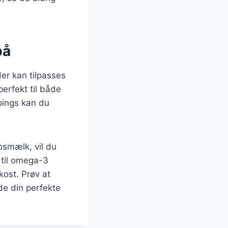
på
er kan tilpasses
erfekt til både
pings kan du
smælk, vil du
 til omega-3
 kost. Prøv at
de din perfekte