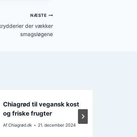
NÆSTE
rydderier der vækker
smagsløgene
Chiagrød til vegansk kost
Chiagr
og friske frugter
havremæ
Af
Chiagrød.dk
21. december 2024
Af
Chiagrø