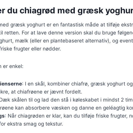
er du chiagrød med græsk yoghur
med græsk yoghurt er en fantastisk måde at tilføje ekstr
il retten. For at lave denne version skal du bruge følge
ghurt, mælk (eller en plantebaseret alternativ), og even
riske frugter eller nødder.
er enkel:
dienserne
: I en skål, kombiner chiafrø, græsk yoghurt o
ikre, at chiafrøene er jævnt fordelt.
 Dæk skålen til og lad den stå i køleskabet i mindst 2 tim
afrøene kan absorbere væsken og danne en geléagtig ko
gs
: Når chiagrøden er klar, kan du tilføje friske frugter,
 for ekstra smag og tekstur.