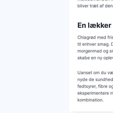
bliver træt af de
En lækker
Chiagrød med fris
til enhver smag. 
morgenmad og sna
skabe en ny ople
Uanset om du væl
nyde de sundheds
fedtsyrer, fibre o
eksperimentere me
kombination.