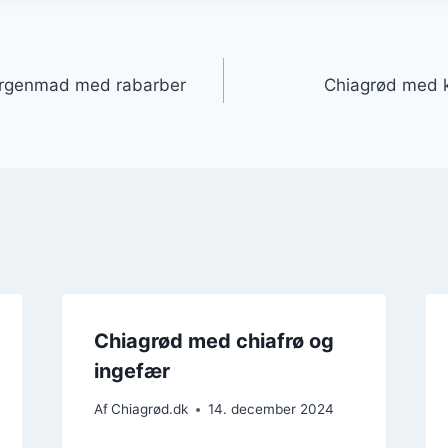
gation
morgenmad med rabarber
Chiagrød med k
Chiagrød med chiafrø og
ingefær
Af
Chiagrød.dk
14. december 2024