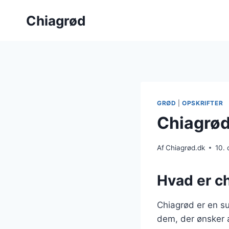
Fortsæt
Chiagrød
til
indhold
GRØD
|
OPSKRIFTER
Chiagrød
Af
Chiagrød.dk
10.
Hvad er c
Chiagrød er en su
dem, der ønsker a