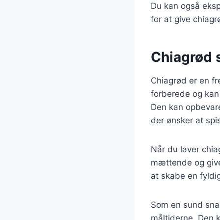
Du kan også ekspe
for at give chiag
Chiagrød 
Chiagrød er en f
forberede og kan 
Den kan opbevares
der ønsker at spi
Når du laver chia
mættende og give
at skabe en fyld
Som en sund snack
måltiderne. Den k