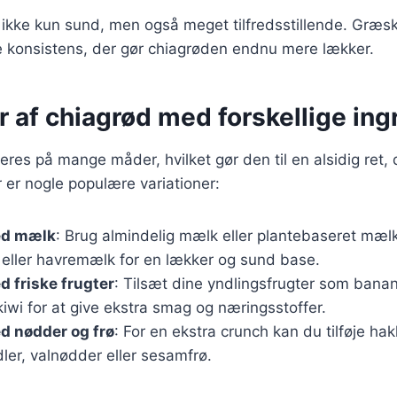
 ikke kun sund, men også meget tilfredsstillende. Græsk 
e konsistens, der gør chiagrøden endnu mere lækker.
r af chiagrød med forskellige in
eres på mange måder, hvilket gør den til en alsidig ret, 
er nogle populære variationer:
ed mælk
: Brug almindelig mælk eller plantebaseret mæ
ller havremælk for en lækker og sund base.
 friske frugter
: Tilsæt dine yndlingsfrugter som banan
kiwi for at give ekstra smag og næringsstoffer.
d nødder og frø
: For en ekstra crunch kan du tilføje ha
ler, valnødder eller sesamfrø.