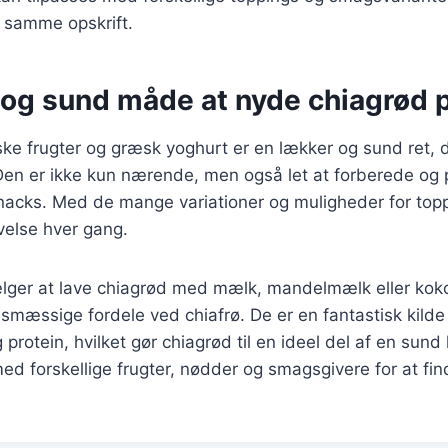
n samme opskrift.
 og sund måde at nyde chiagrød 
ke frugter og græsk yoghurt er en lækker og sund ret, d
Den er ikke kun nærende, men også let at forberede og p
cks. Med de mange variationer og muligheder for top
velse hver gang.
ger at lave chiagrød med mælk, mandelmælk eller koko
mæssige fordele ved chiafrø. De er en fantastisk kilde
g protein, hvilket gør chiagrød til en ideel del af en sund
d forskellige frugter, nødder og smagsgivere for at fin