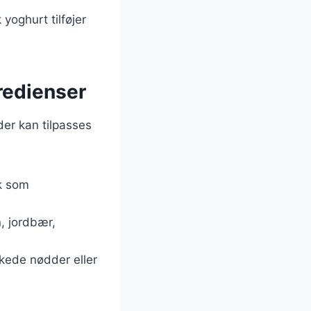
yoghurt tilføjer
gredienser
der kan tilpasses
lk som
, jordbær,
kkede nødder eller