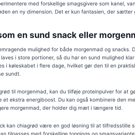
rimentere med forskellige smagsgivere som kanel, vanil
røden en ny dimension. Det er kun fantasien, der sætter
som en sund snack eller morge
remragende mulighed for både morgenmad og snacks. De
laves i store portioner, så du har en sund mulighed klar 
 i køleskabet i flere dage, hvilket gør den til en praktis
se sundt.
grød til morgenmad, kan du tilføje proteinpulver for at 
 et ekstra energiboost. Du kan også kombinere den me
igere morgenmad, der holder dig mæt i længere tid.
 kan chiagrød være en god løsning til at tilfredsstille 
an tilpasses med forskellige toppings og smagsvarianter