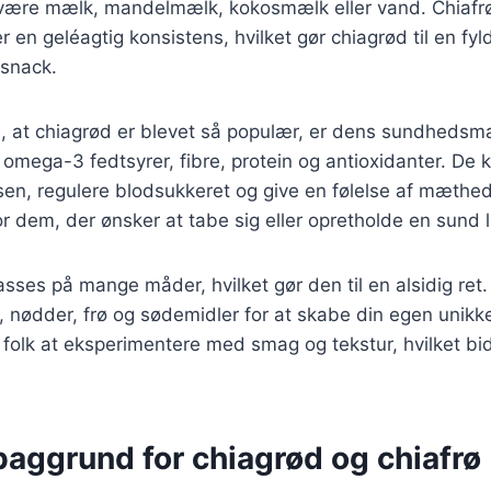
være mælk, mandelmælk, kokosmælk eller vand. Chiafr
en geléagtig konsistens, hvilket gør chiagrød til en f
snack.
l, at chiagrød er blevet så populær, er dens sundhedsm
å omega-3 fedtsyrer, fibre, protein og antioxidanter. De
sen, regulere blodsukkeret og give en følelse af mæthed
 for dem, der ønsker at tabe sig eller opretholde en sund li
sses på mange måder, hvilket gør den til en alsidig ret. 
er, nødder, frø og sødemidler for at skabe din egen unikk
r folk at eksperimentere med smag og tekstur, hvilket bid
baggrund for chiagrød og chiafrø