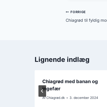
Indlægsnavi
FORRIGE
Chiagrød til fyldig 
Lignende indlæg
g
Chiagrød med banan og
ingefær
ber 2024
Af
Chiagrød.dk
3. december 2024