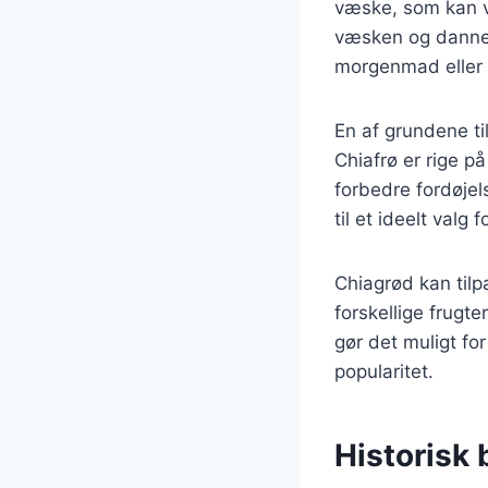
væske, som kan 
væsken og danner 
morgenmad eller 
En af grundene ti
Chiafrø er rige p
forbedre fordøjel
til et ideelt valg
Chiagrød kan tilpa
forskellige frugt
gør det muligt fo
popularitet.
Historisk 