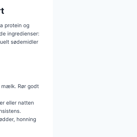
t
a protein og
nde ingredienser:
tuelt sødemidler
g mælk. Rør godt
er eller natten
nsistens.
 nødder, honning