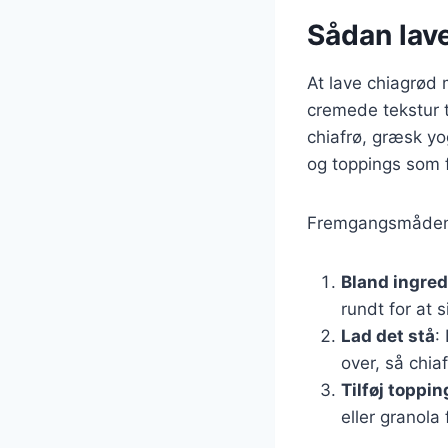
Sådan lav
At lave chiagrød 
cremede tekstur t
chiafrø, græsk yo
og toppings som f
Fremgangsmåden 
Bland ingre
rundt for at s
Lad det stå
:
over, så chi
Tilføj toppin
eller granola