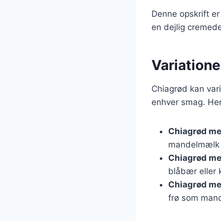
Denne opskrift er
en dejlig cremed
Variatione
Chiagrød kan vari
enhver smag. Her 
Chiagrød m
mandelmælk e
Chiagrød med
blåbær eller 
Chiagrød me
frø som mand