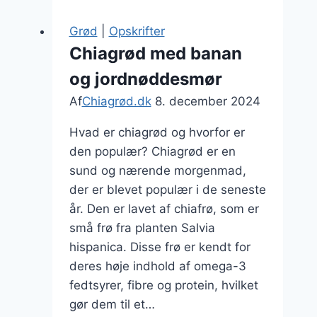
friske
frugter
Grød
|
Opskrifter
og
Chiagrød med banan
granatæble
og jordnøddesmør
Af
Chiagrød.dk
8. december 2024
Hvad er chiagrød og hvorfor er
den populær? Chiagrød er en
sund og nærende morgenmad,
der er blevet populær i de seneste
år. Den er lavet af chiafrø, som er
små frø fra planten Salvia
hispanica. Disse frø er kendt for
deres høje indhold af omega-3
fedtsyrer, fibre og protein, hvilket
gør dem til et…