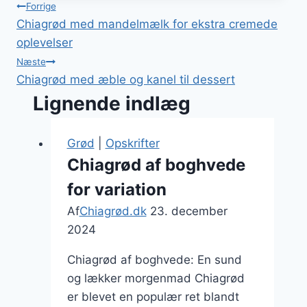
Indlægsnavigation
Forrige
Chiagrød med mandelmælk for ekstra cremede
oplevelser
Næste
Chiagrød med æble og kanel til dessert
Lignende indlæg
Grød
|
Opskrifter
Chiagrød af boghvede
for variation
Af
Chiagrød.dk
23. december
2024
Chiagrød af boghvede: En sund
og lækker morgenmad Chiagrød
er blevet en populær ret blandt