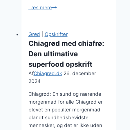
Chiagrød
Læs mere
med
banan
og
Grød
|
Opskrifter
jordnøddesmør
Chiagrød med chiafrø:
Den ultimative
superfood opskrift
Af
Chiagrød.dk
26. december
2024
Chiagrød: En sund og nærende
morgenmad for alle Chiagrød er
blevet en populær morgenmad
blandt sundhedsbevidste
mennesker, og det er ikke uden