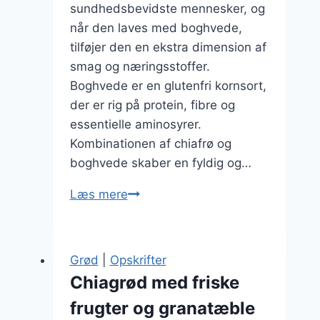
sundhedsbevidste mennesker, og
når den laves med boghvede,
tilføjer den en ekstra dimension af
smag og næringsstoffer.
Boghvede er en glutenfri kornsort,
der er rig på protein, fibre og
essentielle aminosyrer.
Kombinationen af chiafrø og
boghvede skaber en fyldig og…
Chiagrød
Læs mere
af
boghvede
for
Grød
|
Opskrifter
variation
Chiagrød med friske
frugter og granatæble