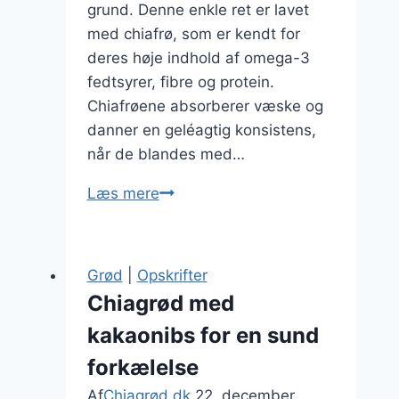
grund. Denne enkle ret er lavet
med chiafrø, som er kendt for
deres høje indhold af omega-3
fedtsyrer, fibre og protein.
Chiafrøene absorberer væske og
danner en geléagtig konsistens,
når de blandes med…
Chiagrød
Læs mere
med
chiafrø:
Den
Grød
|
Opskrifter
ultimative
Chiagrød med
superfood
kakaonibs for en sund
opskrift
forkælelse
Af
Chiagrød.dk
22. december