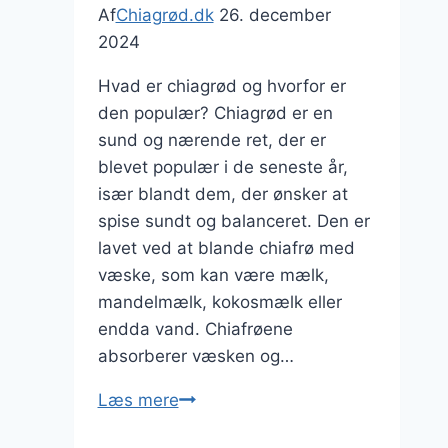
Af
Chiagrød.dk
26. december
2024
Hvad er chiagrød og hvorfor er
den populær? Chiagrød er en
sund og nærende ret, der er
blevet populær i de seneste år,
især blandt dem, der ønsker at
spise sundt og balanceret. Den er
lavet ved at blande chiafrø med
væske, som kan være mælk,
mandelmælk, kokosmælk eller
endda vand. Chiafrøene
absorberer væsken og…
Chiagrød
Læs mere
med