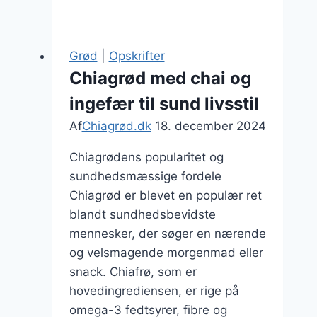
med
kakaonibs
for
Grød
|
Opskrifter
en
Chiagrød med chai og
sund
ingefær til sund livsstil
forkælelse
Af
Chiagrød.dk
18. december 2024
Chiagrødens popularitet og
sundhedsmæssige fordele
Chiagrød er blevet en populær ret
blandt sundhedsbevidste
mennesker, der søger en nærende
og velsmagende morgenmad eller
snack. Chiafrø, som er
hovedingrediensen, er rige på
omega-3 fedtsyrer, fibre og