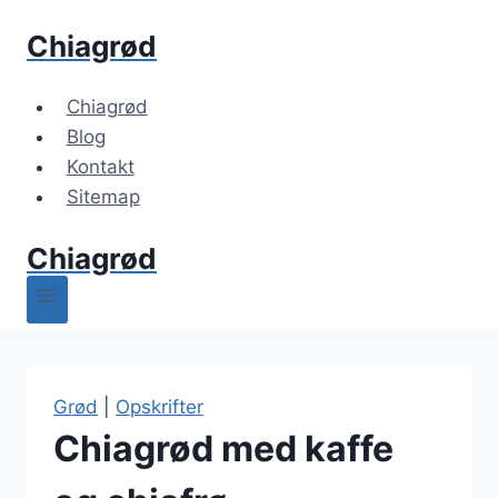
Fortsæt
Chiagrød
til
indhold
Chiagrød
Blog
Kontakt
Sitemap
Chiagrød
Grød
|
Opskrifter
Chiagrød med kaffe