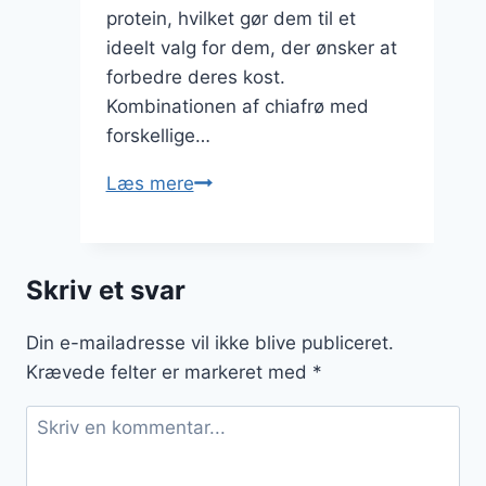
protein, hvilket gør dem til et
ideelt valg for dem, der ønsker at
forbedre deres kost.
Kombinationen af chiafrø med
forskellige…
Chiagrød
Læs mere
med
chai
og
Skriv et svar
ingefær
til
Din e-mailadresse vil ikke blive publiceret.
sund
Krævede felter er markeret med
*
livsstil