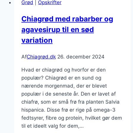
Grød
|
Opskrifter
og
næring
Chiagrød med rabarber og
i
agavesirup til en sød
én
skål
variation
Af
Chiagrød.dk
26. december 2024
Hvad er chiagrød og hvorfor er den
populær? Chiagrød er en sund og
nærende morgenmad, der er blevet
populær i de seneste år. Den er lavet af
chiafrø, som er små frø fra planten Salvia
hispanica. Disse frø er rige på omega-3
fedtsyrer, fibre og protein, hvilket gør dem
til et ideelt valg for dem,…