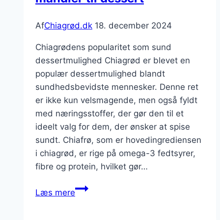
Af
Chiagrød.dk
18. december 2024
Chiagrødens popularitet som sund
dessertmulighed Chiagrød er blevet en
populær dessertmulighed blandt
sundhedsbevidste mennesker. Denne ret
er ikke kun velsmagende, men også fyldt
med næringsstoffer, der gør den til et
ideelt valg for dem, der ønsker at spise
sundt. Chiafrø, som er hovedingrediensen
i chiagrød, er rige på omega-3 fedtsyrer,
fibre og protein, hvilket gør…
Chiagrød
Læs mere
med
chia