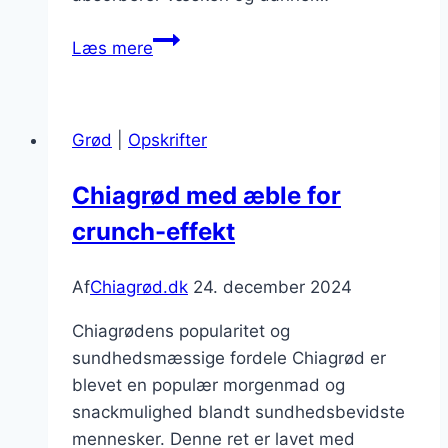
Chiagrød
Læs mere
med
græsk
yoghurt
Grød
|
Opskrifter
og
citron
Chiagrød med æble for
crunch-effekt
Af
Chiagrød.dk
24. december 2024
Chiagrødens popularitet og
sundhedsmæssige fordele Chiagrød er
blevet en populær morgenmad og
snackmulighed blandt sundhedsbevidste
mennesker. Denne ret er lavet med