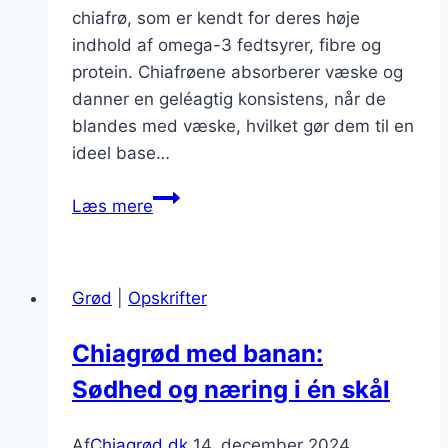
chiafrø, som er kendt for deres høje
indhold af omega-3 fedtsyrer, fibre og
protein. Chiafrøene absorberer væske og
danner en geléagtig konsistens, når de
blandes med væske, hvilket gør dem til en
ideel base…
Chiagrød
Læs mere
med
æble
for
Grød
|
Opskrifter
crunch-
effekt
Chiagrød med banan:
Sødhed og næring i én skål
Af
Chiagrød.dk
14. december 2024