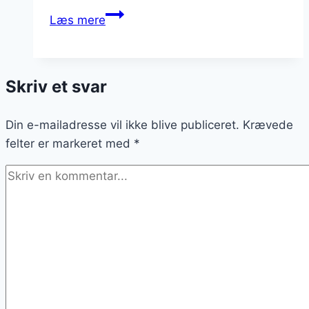
Chiagrød
Læs mere
med
rabarber
og
Skriv et svar
agavesirup
til
Din e-mailadresse vil ikke blive publiceret.
en
Krævede
felter er markeret med
sød
*
variation