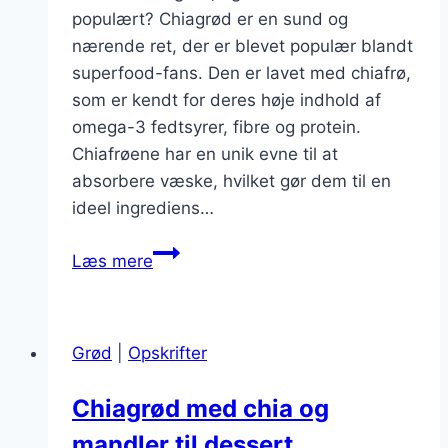
populært? Chiagrød er en sund og
nærende ret, der er blevet populær blandt
superfood-fans. Den er lavet med chiafrø,
som er kendt for deres høje indhold af
omega-3 fedtsyrer, fibre og protein.
Chiafrøene har en unik evne til at
absorbere væske, hvilket gør dem til en
ideel ingrediens…
Chiagrød
Læs mere
med
blåbær
og
Grød
|
Opskrifter
chiafrø
for
Chiagrød med chia og
superfood-
mandler til dessert
fans