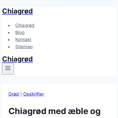
Chiagrød
Fortsæt
til
indhold
Chiagrød
Blog
Kontakt
Sitemap
Chiagrød
Grød
|
Opskrifter
Chiagrød med æble og