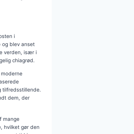
osten i
 og blev anset
e verden, især i
elig chiagrød.
 i moderne
baserede
tilfredsstillende.
andt dem, der
af mange
, hvilket gør den