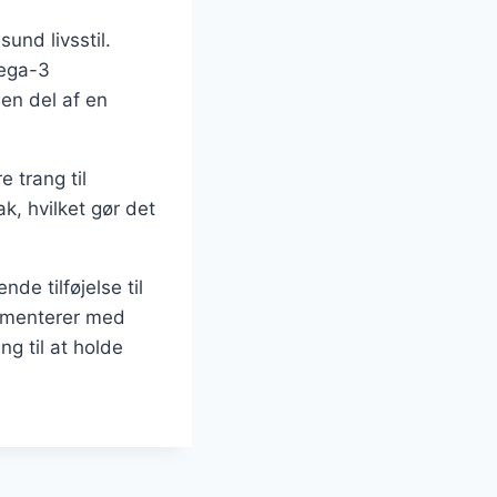
und livsstil.
mega-3
en del af en
 trang til
k, hvilket gør det
e tilføjelse til
rimenterer med
g til at holde