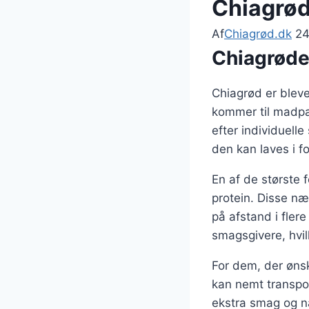
Chiagrød
Af
Chiagrød.dk
24
Chiagrøde
Chiagrød er blev
kommer til madpa
efter individuell
den kan laves i fo
En af de største 
protein. Disse næ
på afstand i fler
smagsgivere, hvilk
For dem, der ønsk
kan nemt transpor
ekstra smag og næ