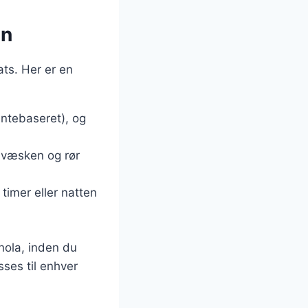
en
ats. Her er en
antebaseret), og
d væsken og rør
timer eller natten
anola, inden du
sses til enhver