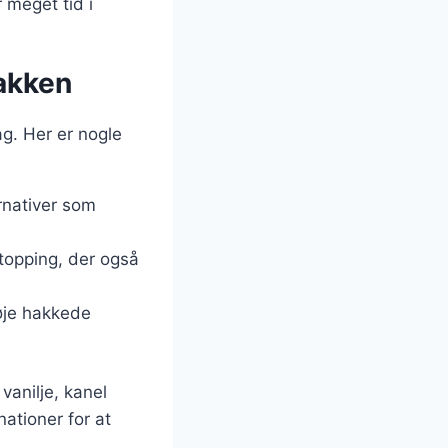
 meget tid i
pakken
ag. Her er nogle
rnativer som
 topping, der også
føje hakkede
vanilje, kanel
ationer for at