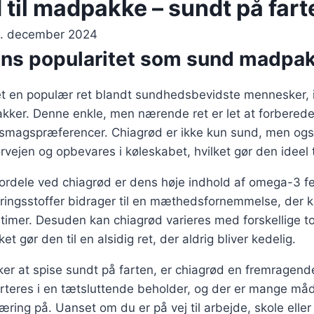
 til madpakke – sundt på fart
. december 2024
ns popularitet som sund madpa
et en populær ret blandt sundhedsbevidste mennesker, 
kker. Denne enkle, men nærende ret er let at forberede
e smagspræferencer. Chiagrød er ikke kun sund, men ogs
rvejen og opbevares i køleskabet, hvilket gør den ideel t
fordele ved chiagrød er dens høje indhold af omega-3 fe
ringsstoffer bidrager til en mæthedsfornemmelse, der k
e timer. Desuden kan chiagrød varieres med forskellige t
et gør den til en alsidig ret, der aldrig bliver kedelig.
er at spise sundt på farten, er chiagrød en fremragend
teres i en tætsluttende beholder, og der er mange måder
ring på. Uanset om du er på vej til arbejde, skole eller