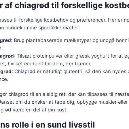
r af chiagrød til forskellige kost
sses til forskellige kostbehov og præferencer. Her er nog
 kan imødekomme specifikke diæter:
grød
: Brug plantebaserede mælketyper og undgå honnin
k.
iagrød
: Tilsæt proteinpulver eller græsk yoghurt for at ø
et, hvilket er ideelt for dem, der træner.
agrød
: Chiagrød er naturligt glutenfri, så den kan nyde
nce.
gør chiagrød til en alsidig ret, der kan tilpasses til næste
Uanset om du ønsker at tabe dig, opbygge muskler eller 
grød være en del af din kost.
s rolle i en sund livsstil