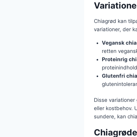
Variatione
Chiagrød kan tilpa
variationer, der
Vegansk chia
retten vegans
Proteinrig ch
proteinindhold
Glutenfri chi
glutenintolera
Disse variationer 
eller kostbehov. 
sundere, kan chia
Chiagrøden