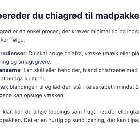
bereder du chiagrød til madpakk
grød er en enkel proces, der kræver minimal tid og inds
 kan følge:
gredienser
: Du skal bruge chiafrø, væske (mælk eller pl
ning og smagsgivere.
ienserne
: I en skål eller beholder, bland chiafrøene me
 at undgå klumper.
Dæk blandingen til og lad den stå i køleskabet i mindst 2 
frøene kan opsuge væsken.
 klar, kan du tilføje toppings som frugt, nødder eller gr
dpakken. Det er en hurtig og sund løsning, der kan tilpa