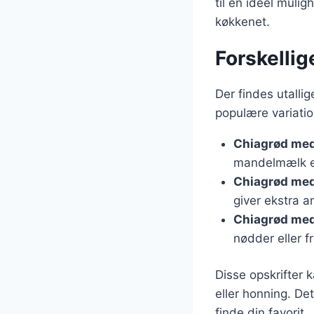
til en ideel muli
køkkenet.
Forskellig
Der findes utallig
populære variatio
Chiagrød me
mandelmælk el
Chiagrød me
giver ekstra a
Chiagrød med
nødder eller f
Disse opskrifter 
eller honning. De
finde din favorit.