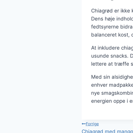
Chiagrød er ikke 
Dens høje indhol
fedtsyrerne bidra
balanceret kost, 
At inkludere chia
usunde snacks. De
lettere at træffe 
Med sin alsidighe
enhver madpakke.
nye smagskombina
energien oppe i e
Indlægsnavi
Forrige
Chiagrød med mango o