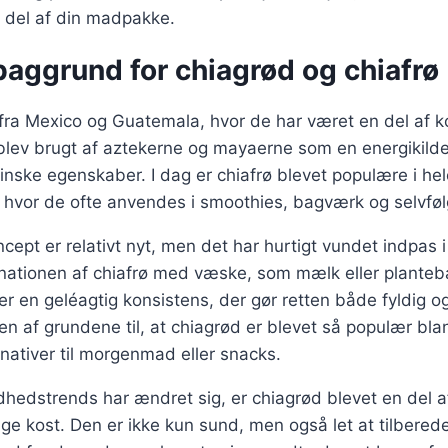
 del af din madpakke.
baggrund for chiagrød og chiafrø
fra Mexico og Guatemala, hvor de har været en del af k
blev brugt af aztekerne og mayaerne som en energikilde
inske egenskaber. I dag er chiafrø blevet populære i hel
hvor de ofte anvendes i smoothies, bagværk og selvfølg
ept er relativt nyt, men det har hurtigt vundet indpas
nationen af chiafrø med væske, som mælk eller plante
er en geléagtig konsistens, der gør retten både fyldig og 
en af grundene til, at chiagrød er blevet så populær bl
nativer til morgenmad eller snacks.
dhedstrends har ændret sig, er chiagrød blevet en del 
e kost. Den er ikke kun sund, men også let at tilberede