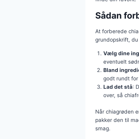
Sådan for
At forberede chia
grundopskrift, du
Vælg dine in
eventuelt sød
Bland ingred
godt rundt for
Lad det stå
: 
over, så chia
Når chiagrøden er
pakker den til ma
smag.