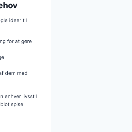
behov
le ideer til
g for at gøre
ge
s af dem med
n enhver livsstil
blot spise