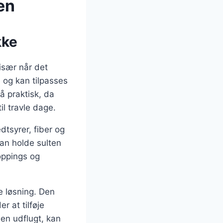
en
kke
især når det
 og kan tilpasses
å praktisk, da
il travle dage.
dtsyrer, fiber og
an holde sulten
oppings og
e løsning. Den
 at tilføje
 en udflugt, kan