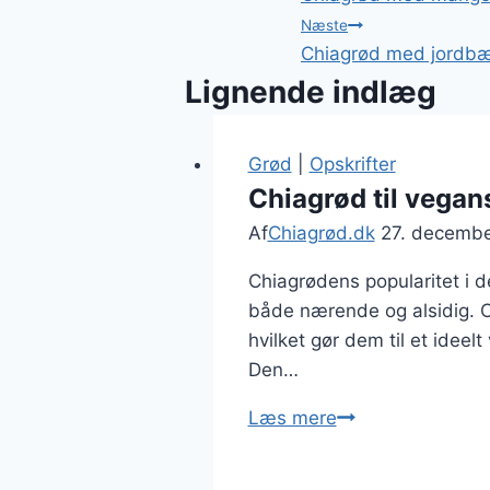
Næste
Chiagrød med jordbær
Lignende indlæg
Grød
|
Opskrifter
Chiagrød til vegan
Af
Chiagrød.dk
27. decemb
Chiagrødens popularitet i 
både nærende og alsidig. Ch
hvilket gør dem til et ideel
Den…
Chiagrød
Læs mere
til
vegansk