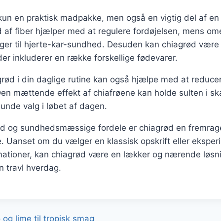
kun en praktisk madpakke, men også en vigtig del af en s
d af fiber hjælper med at regulere fordøjelsen, mens o
ger til hjerte-kar-sundhed. Desuden kan chiagrød være 
der inkluderer en række forskellige fødevarer.
grød i din daglige rutine kan også hjælpe med at reducere
n mættende effekt af chiafrøene kan holde sulten i ska
sunde valg i løbet af dagen.
d og sundhedsmæssige fordele er chiagrød en fremragend
 Uanset om du vælger en klassisk opskrift eller ekspe
tioner, kan chiagrød være en lækker og nærende løsnin
n travl hverdag.
gation
g lime til tropisk smag