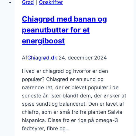
Grød
|
Opskrifter
og
nødder
Chiagrød med banan og
peanutbutter for et
energiboost
Af
Chiagrød.dk
24. december 2024
Hvad er chiagrød og hvorfor er den
populær? Chiagrød er en sund og
nærende ret, der er blevet populær i de
seneste år, især blandt dem, der ønsker at
spise sundt og balanceret. Den er lavet af
chiafrø, som er små frø fra planten Salvia
hispanica. Disse frø er rige på omega-3
fedtsyrer, fibre og…