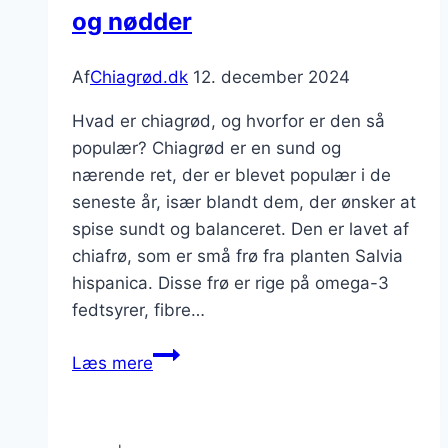
og nødder
Af
Chiagrød.dk
12. december 2024
Hvad er chiagrød, og hvorfor er den så
populær? Chiagrød er en sund og
nærende ret, der er blevet populær i de
seneste år, især blandt dem, der ønsker at
spise sundt og balanceret. Den er lavet af
chiafrø, som er små frø fra planten Salvia
hispanica. Disse frø er rige på omega-3
fedtsyrer, fibre…
Chiagrød
Læs mere
med
friske
frugter