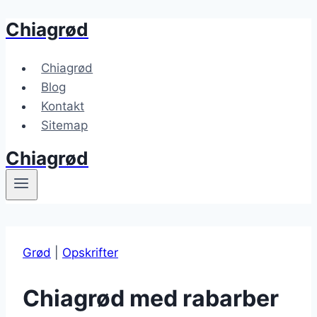
Chiagrød
Fortsæt
til
indhold
Chiagrød
Blog
Kontakt
Sitemap
Chiagrød
Grød
|
Opskrifter
Chiagrød med rabarber