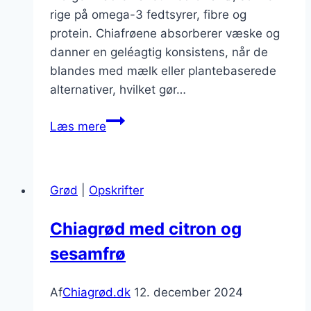
rige på omega-3 fedtsyrer, fibre og
protein. Chiafrøene absorberer væske og
danner en geléagtig konsistens, når de
blandes med mælk eller plantebaserede
alternativer, hvilket gør…
Chiagrød
Læs mere
med
rabarber
og
Grød
|
Opskrifter
ingefær
for
Chiagrød med citron og
et
sesamfrø
friskt
twist
Af
Chiagrød.dk
12. december 2024