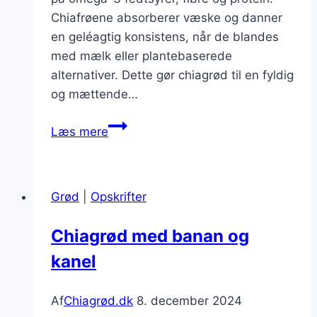
Chiafrøene absorberer væske og danner
en geléagtig konsistens, når de blandes
med mælk eller plantebaserede
alternativer. Dette gør chiagrød til en fyldig
og mættende…
Chiagrød
Læs mere
til
morgenmad:
Start
Grød
|
Opskrifter
dagen
rigtig
Chiagrød med banan og
kanel
Af
Chiagrød.dk
8. december 2024