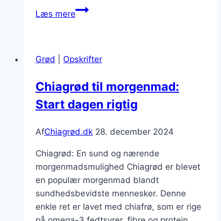
Chiagrød
Læs mere
med
banan
og
Grød
|
Opskrifter
peanutbutter
for
Chiagrød til morgenmad:
et
Start dagen rigtig
energiboost
Af
Chiagrød.dk
28. december 2024
Chiagrød: En sund og nærende
morgenmadsmulighed Chiagrød er blevet
en populær morgenmad blandt
sundhedsbevidste mennesker. Denne
enkle ret er lavet med chiafrø, som er rige
på omega-3 fedtsyrer, fibre og protein.