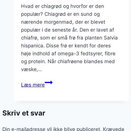
Hvad er chiagrød og hvorfor er den
populær? Chiagrød er en sund og
nærende morgenmad, der er blevet
populær i de seneste år. Den er lavet af
chiafrø, som er små frø fra planten Salvia
hispanica. Disse frø er kendt for deres
høje indhold af omega-3 fedtsyrer, fibre
og protein. Når chiafrøene blandes med
væske,…
Chiagrød
Læs mere
med
banan
og
Skriv et svar
kanel
Din e-mailadresse vil ikke blive publiceret.
Krævede