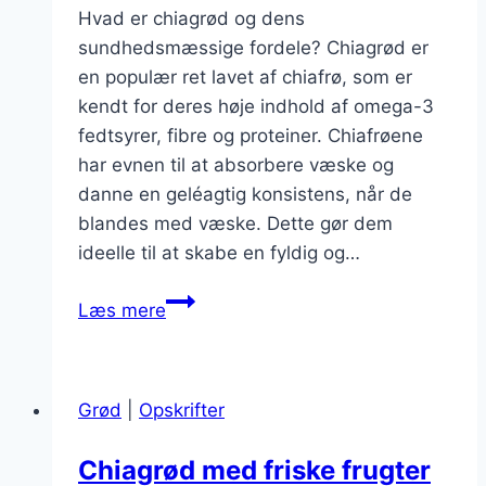
Hvad er chiagrød og dens
sundhedsmæssige fordele? Chiagrød er
en populær ret lavet af chiafrø, som er
kendt for deres høje indhold af omega-3
fedtsyrer, fibre og proteiner. Chiafrøene
har evnen til at absorbere væske og
danne en geléagtig konsistens, når de
blandes med væske. Dette gør dem
ideelle til at skabe en fyldig og…
Chiagrød
Læs mere
med
citron
og
Grød
|
Opskrifter
sesamfrø
Chiagrød med friske frugter