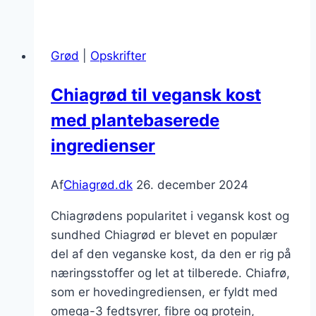
smagsoplevelser
i
hver
Grød
|
Opskrifter
skefuld
Chiagrød til vegansk kost
med plantebaserede
ingredienser
Af
Chiagrød.dk
26. december 2024
Chiagrødens popularitet i vegansk kost og
sundhed Chiagrød er blevet en populær
del af den veganske kost, da den er rig på
næringsstoffer og let at tilberede. Chiafrø,
som er hovedingrediensen, er fyldt med
omega-3 fedtsyrer, fibre og protein,