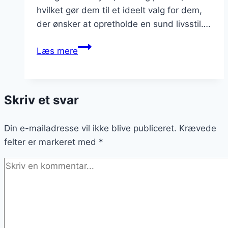
hvilket gør dem til et ideelt valg for dem,
der ønsker at opretholde en sund livsstil….
Chiagrød
Læs mere
til
vegansk
kost
Skriv et svar
med
plantebaserede
Din e-mailadresse vil ikke blive publiceret.
ingredienser
Krævede
felter er markeret med
*