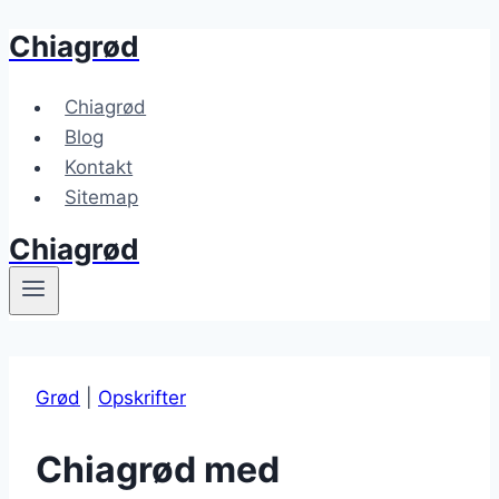
Chiagrød
Fortsæt
til
indhold
Chiagrød
Blog
Kontakt
Sitemap
Chiagrød
Grød
|
Opskrifter
Chiagrød med