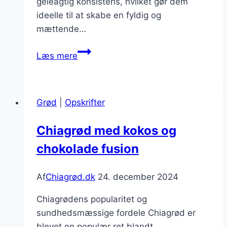
geléagtig konsistens, hvilket gør dem
ideelle til at skabe en fyldig og
mættende…
Chiagrød
Læs mere
med
granola:
knasende
Grød
|
Opskrifter
topping
Chiagrød med kokos og
chokolade fusion
Af
Chiagrød.dk
24. december 2024
Chiagrødens popularitet og
sundhedsmæssige fordele Chiagrød er
blevet en populær ret blandt