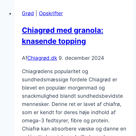
og
Grød
|
Opskrifter
kanel
Chiagrød med granola:
knasende topping
Af
Chiagrød.dk
9. december 2024
Chiagrødens popularitet og
sundhedsmæssige fordele Chiagrød er
blevet en populær morgenmad og
snackmulighed blandt sundhedsbevidste
mennesker. Denne ret er lavet af chiafrø,
som er kendt for deres høje indhold af
omega-3 fedtsyrer, fibre og protein.
Chiafrø kan absorbere væske og danne en