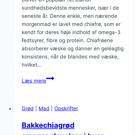
sundhedsbevidste mennesker, især i de
seneste år. Denne enkle, men nærende
morgenmad er lavet med chiafrø, som er
kendt for deres høje indhold af omega-3
fedtsyrer, fibre og protein. Chiafrøene
absorberer væske og danner en geléagtig
konsistens, når de blandes med væske,
hvilket…
Chiagrød
Læs mere
med
kokos
og
Grød
|
Mad
|
Opskrifter
chokolade
fusion
Bakkechiagrød