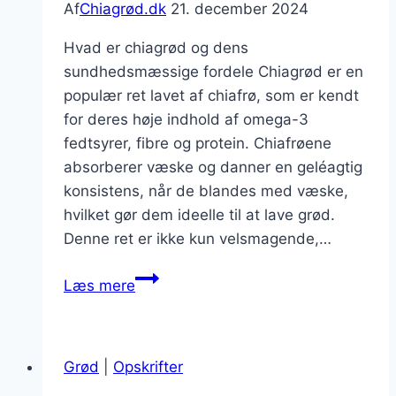
Af
Chiagrød.dk
21. december 2024
Hvad er chiagrød og dens
sundhedsmæssige fordele Chiagrød er en
populær ret lavet af chiafrø, som er kendt
for deres høje indhold af omega-3
fedtsyrer, fibre og protein. Chiafrøene
absorberer væske og danner en geléagtig
konsistens, når de blandes med væske,
hvilket gør dem ideelle til at lave grød.
Denne ret er ikke kun velsmagende,…
Chiagrød
Læs mere
med
mørk
chokolade
Grød
|
Opskrifter
og
frugt