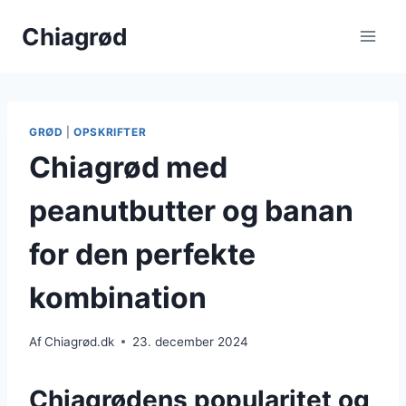
Fortsæt
Chiagrød
til
indhold
GRØD
|
OPSKRIFTER
Chiagrød med
peanutbutter og banan
for den perfekte
kombination
Af
Chiagrød.dk
23. december 2024
Chiagrødens popularitet og