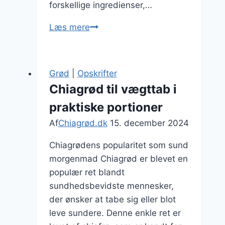
forskellige ingredienser,…
Chiagrød
Læs mere
med
æble
og
Grød
|
Opskrifter
kanel
Chiagrød til vægttab i
som
praktiske portioner
eftermiddagssnack
Af
Chiagrød.dk
15. december 2024
Chiagrødens popularitet som sund
morgenmad Chiagrød er blevet en
populær ret blandt
sundhedsbevidste mennesker,
der ønsker at tabe sig eller blot
leve sundere. Denne enkle ret er