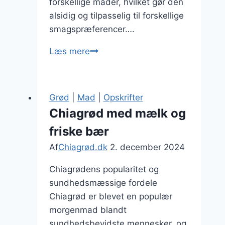
forskellige måder, hvilket gør den
alsidig og tilpasselig til forskellige
smagspræferencer….
Chiagrød
Læs mere
med
rabarber
og
Grød
|
Mad
|
Opskrifter
kanel
Chiagrød med mælk og
som
friske bær
sund
dessert
Af
Chiagrød.dk
2. december 2024
Chiagrødens popularitet og
sundhedsmæssige fordele
Chiagrød er blevet en populær
morgenmad blandt
sundhedsbevidste mennesker, og