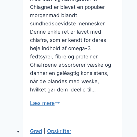
Chiagrød er blevet en populær
morgenmad blandt
sundhedsbevidste mennesker.
Denne enkle ret er lavet med
chiafrø, som er kendt for deres
høje indhold af omega-3
fedtsyrer, fibre og proteiner.
Chiafrøene absorberer væske og
danner en geléagtig konsistens,
når de blandes med væske,
hvilket gør dem ideelle til…
Chiagrød:
Læs mere
En
sund
morgenmad
Grød
|
Opskrifter
med