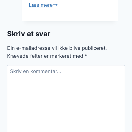
Chiagrød
Læs mere
med
kokos
og
Skriv et svar
græsk
yoghurt
Din e-mailadresse vil ikke blive publiceret.
Krævede felter er markeret med
*