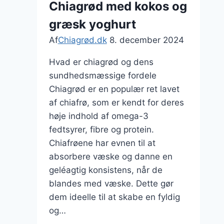
Chiagrød med kokos og
bær
græsk yoghurt
Af
Chiagrød.dk
8. december 2024
Hvad er chiagrød og dens
sundhedsmæssige fordele
Chiagrød er en populær ret lavet
af chiafrø, som er kendt for deres
høje indhold af omega-3
fedtsyrer, fibre og protein.
Chiafrøene har evnen til at
absorbere væske og danne en
geléagtig konsistens, når de
blandes med væske. Dette gør
dem ideelle til at skabe en fyldig
og…