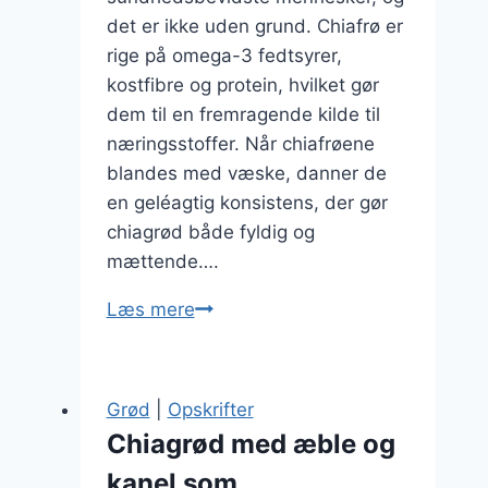
det er ikke uden grund. Chiafrø er
rige på omega-3 fedtsyrer,
kostfibre og protein, hvilket gør
dem til en fremragende kilde til
næringsstoffer. Når chiafrøene
blandes med væske, danner de
en geléagtig konsistens, der gør
chiagrød både fyldig og
mættende….
Chiagrød
Læs mere
med
mælk
og
Grød
|
Opskrifter
friske
Chiagrød med æble og
bær
kanel som