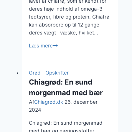
lavet af chiafrø, som er kendt for
deres høje indhold af omega-3
fedtsyrer, fibre og protein. Chiafrø
kan absorbere op til 12 gange
deres vægt i væske, hvilket…
Chiagrød
Læs mere
til
vægttab
i
Grød
|
Opskrifter
praktiske
Chiagrød: En sund
portioner
morgenmad med bær
Af
Chiagrød.dk
26. december
2024
Chiagrød: En sund morgenmad
med bær og næringsstoffer