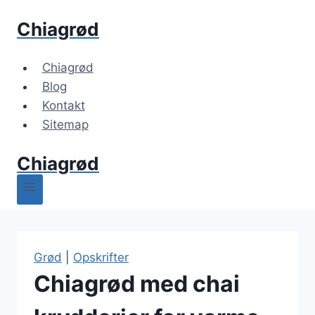
Fortsæt
Chiagrød
til
indhold
Chiagrød
Blog
Kontakt
Sitemap
Chiagrød
Grød
|
Opskrifter
Chiagrød med chai