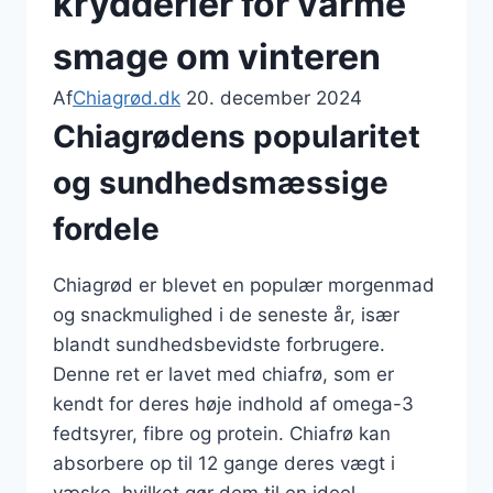
krydderier for varme
smage om vinteren
Af
Chiagrød.dk
20. december 2024
Chiagrødens popularitet
og sundhedsmæssige
fordele
Chiagrød er blevet en populær morgenmad
og snackmulighed i de seneste år, især
blandt sundhedsbevidste forbrugere.
Denne ret er lavet med chiafrø, som er
kendt for deres høje indhold af omega-3
fedtsyrer, fibre og protein. Chiafrø kan
absorbere op til 12 gange deres vægt i
væske, hvilket gør dem til en ideel