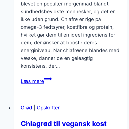
blevet en populær morgenmad blandt
sundhedsbevidste mennesker, og det er
ikke uden grund. Chiafrø er rige på
omega-3 fedtsyrer, kostfibre og protein,
hvilket gør dem til en ideel ingrediens for
dem, der ønsker at booste deres
energiniveau. Når chiafrøene blandes med
væske, danner de en geléagtig
konsistens, der…
Chiagrød
Læs mere
med
jordbær
til
Grød
|
Opskrifter
energiboost
Chiagrød til vegansk kost