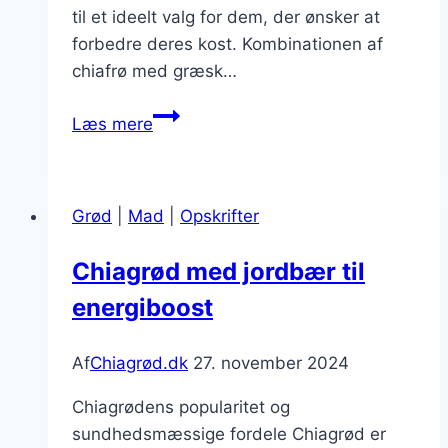
til et ideelt valg for dem, der ønsker at
forbedre deres kost. Kombinationen af
chiafrø med græsk…
Chiagrød
Læs mere
med
græsk
yoghurt
Grød
|
Mad
|
Opskrifter
og
friske
Chiagrød med jordbær til
frugter
energiboost
for
protein
Af
Chiagrød.dk
27. november 2024
Chiagrødens popularitet og
sundhedsmæssige fordele Chiagrød er