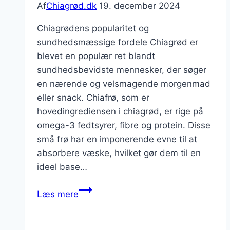
Af
Chiagrød.dk
19. december 2024
Chiagrødens popularitet og
sundhedsmæssige fordele Chiagrød er
blevet en populær ret blandt
sundhedsbevidste mennesker, der søger
en nærende og velsmagende morgenmad
eller snack. Chiafrø, som er
hovedingrediensen i chiagrød, er rige på
omega-3 fedtsyrer, fibre og protein. Disse
små frø har en imponerende evne til at
absorbere væske, hvilket gør dem til en
ideel base…
Chiagrød
Læs mere
med
chiafrø: