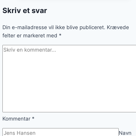
kost
Skriv et svar
fyldt
med
Din e-mailadresse vil ikke blive publiceret.
friske
Krævede
felter er markeret med
frugter
*
Kommentar
*
Navn