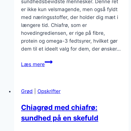
sundhedsbevidste mennesker. Denne ret
er ikke kun velsmagende, men også fyldt
med næringsstoffer, der holder dig mæt i
længere tid. Chiafrø, som er
hovedingrediensen, er rige på fibre,
protein og omega-3 fedtsyrer, hvilket gør
dem til et ideelt valg for dem, der ønsker…
Chiagrød
Læs mere
til
morgenmad
der
Grød
|
Opskrifter
holder
dig
Chiagrød med chiafrø:
mæt
sundhed på en skefuld
længere