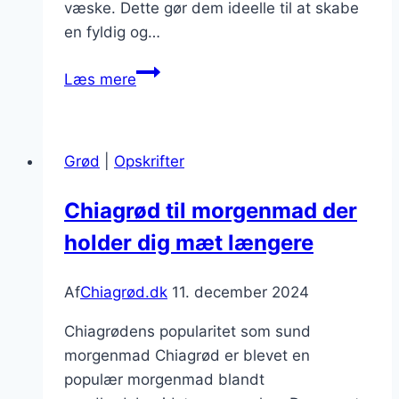
væske. Dette gør dem ideelle til at skabe
en fyldig og…
Chiagrød
Læs mere
med
ris
og
Grød
|
Opskrifter
kaktusfigner
Chiagrød til morgenmad der
holder dig mæt længere
Af
Chiagrød.dk
11. december 2024
Chiagrødens popularitet som sund
morgenmad Chiagrød er blevet en
populær morgenmad blandt