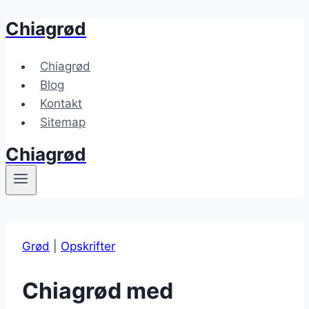
Chiagrød
Fortsæt
til
indhold
Chiagrød
Blog
Kontakt
Sitemap
Chiagrød
Grød
|
Opskrifter
Chiagrød med