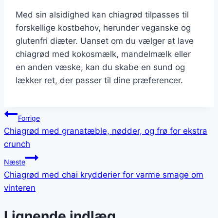
Med sin alsidighed kan chiagrød tilpasses til
forskellige kostbehov, herunder veganske og
glutenfri diæter. Uanset om du vælger at lave
chiagrød med kokosmælk, mandelmælk eller
en anden væske, kan du skabe en sund og
lækker ret, der passer til dine præferencer.
Indlægsnavigation
Forrige
Chiagrød med granatæble, nødder, og frø for ekstra
crunch
Næste
Chiagrød med chai krydderier for varme smage om
vinteren
Lignende indlæg