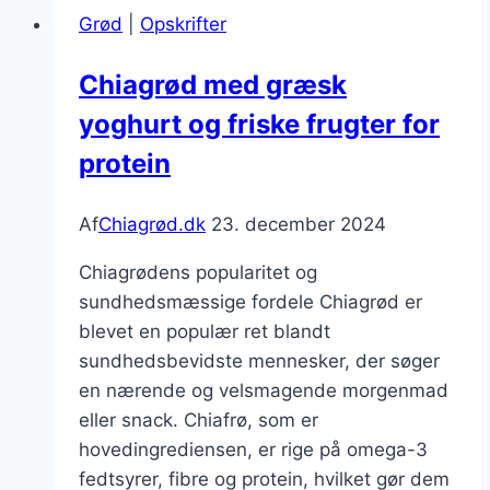
sundhed
Grød
|
Opskrifter
på
en
Chiagrød med græsk
skefuld
yoghurt og friske frugter for
protein
Af
Chiagrød.dk
23. december 2024
Chiagrødens popularitet og
sundhedsmæssige fordele Chiagrød er
blevet en populær ret blandt
sundhedsbevidste mennesker, der søger
en nærende og velsmagende morgenmad
eller snack. Chiafrø, som er
hovedingrediensen, er rige på omega-3
fedtsyrer, fibre og protein, hvilket gør dem