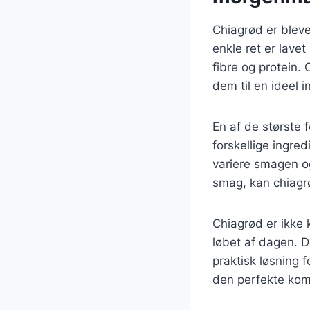
Chiagrød er ble
enkle ret er lave
fibre og protein.
dem til en ideel 
En af de største 
forskellige ingre
variere smagen o
smag, kan chiagrø
Chiagrød er ikke
løbet af dagen. De
praktisk løsning 
den perfekte komb