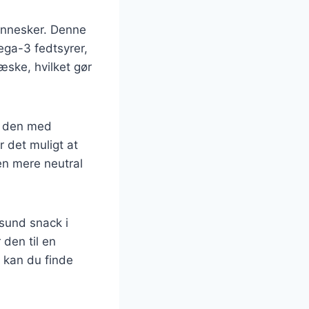
ennesker. Denne
ega-3 fedtsyrer,
æske, hvilket gør
se den med
r det muligt at
en mere neutral
sund snack i
 den til en
r kan du finde