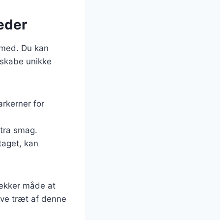
eder
 med. Du kan
t skabe unikke
arkerner for
stra smag.
taget, kan
lækker måde at
ive træt af denne