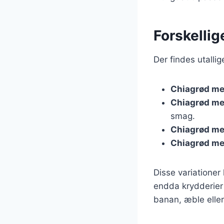
Forskellig
Der findes utalli
Chiagrød m
Chiagrød m
smag.
Chiagrød m
Chiagrød m
Disse variationer
endda krydderier
banan, æble eller