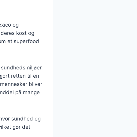
exico og
 deres kost og
som et superfood
i sundhedsmiljøer.
rt retten til en
e mennesker bliver
anddel på mange
 hvor sundhed og
ilket gør det