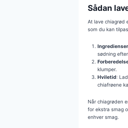
Sådan lave
At lave chiagrød 
som du kan tilpa
Ingrediense
sødning efte
Forberedels
klumper.
Hviletid
: Lad
chiafrøene k
Når chiagrøden er
for ekstra smag o
enhver smag.