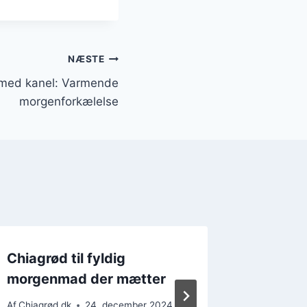
NÆSTE
med kanel: Varmende
morgenforkælelse
Chiagrød til fyldig
Chiagr
morgenmad der mætter
der mæ
Af
Chiagrød.dk
24. december 2024
Af
Chiagrø