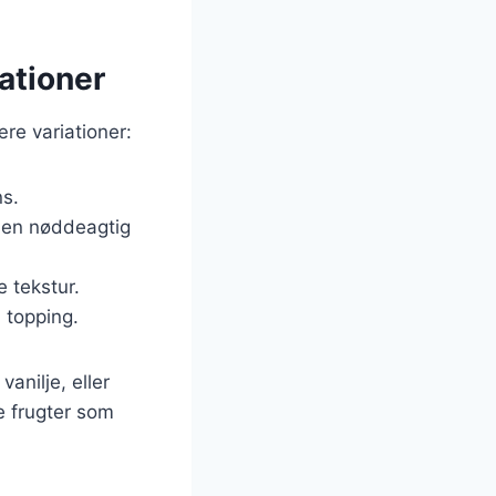
ationer
re variationer:
s.
r en nøddeagtig
 tekstur.
d topping.
anilje, eller
e frugter som