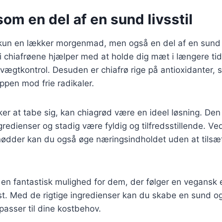
om en del af en sund livsstil
kun en lækker morgenmad, men også en del af en sund li
 chiafrøene hjælper med at holde dig mæt i længere tid,
 vægtkontrol. Desuden er chiafrø rige på antioxidanter,
oppen mod frie radikaler.
er at tabe sig, kan chiagrød være en ideel løsning. Den
gredienser og stadig være fyldig og tilfredsstillende. Ve
 nødder kan du også øge næringsindholdet uden at tilsæ
en fantastisk mulighed for dem, der følger en vegansk e
st. Med de rigtige ingredienser kan du skabe en sund 
asser til dine kostbehov.