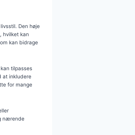
vsstil. Den høje
 hvilket kan
 som kan bidrage
 kan tilpasses
d at inkludere
tte for mange
ller
og nærende