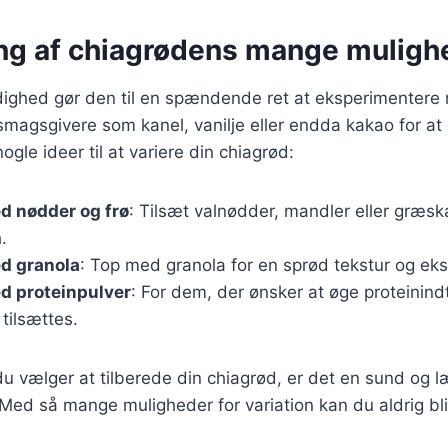
ng af chiagrødens mange muligh
dighed gør den til en spændende ret at eksperimentere
ge smagsgivere som kanel, vanilje eller endda kakao for a
nogle ideer til at variere din chiagrød:
d nødder og frø
: Tilsæt valnødder, mandler eller græsk
.
d granola
: Top med granola for en sprød tekstur og ek
d proteinpulver
: For dem, der ønsker at øge proteinind
 tilsættes.
u vælger at tilberede din chiagrød, er det en sund og 
Med så mange muligheder for variation kan du aldrig bl