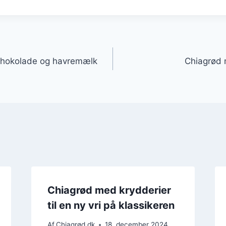
gation
chokolade og havremælk
Chiagrød 
Chiagrød med krydderier
til en ny vri på klassikeren
Af
Chiagrød.dk
18. december 2024