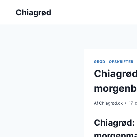
Fortsæt
Chiagrød
til
indhold
GRØD
|
OPSKRIFTER
Chiagrød
morgenb
Af
Chiagrød.dk
17.
Chiagrød:
morgenma