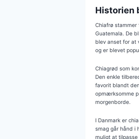
Historien 
Chiafrø stammer 
Guatemala. De bl
blev anset for at
og er blevet popu
Chiagrød som konc
Den enkle tilbere
favorit blandt de
opmærksomme på 
morgenborde.
I Danmark er chi
smag går hånd i h
muligt at tilpasse