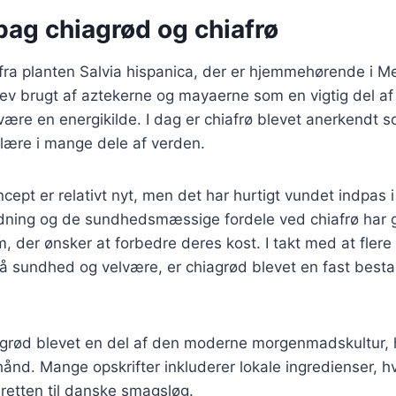
bag chiagrød og chiafrø
fra planten Salvia hispanica, der er hjemmehørende i M
ev brugt af aztekerne og mayaerne som en vigtig del af
 være en energikilde. I dag er chiafrø blevet anerkendt 
lære i mange dele af verden.
ept er relativt nyt, men det har hurtigt vundet indpas 
dning og de sundhedsmæssige fordele ved chiafrø har gjo
m, der ønsker at forbedre deres kost. I takt med at fler
sundhed og velvære, er chiagrød blevet en fast best
agrød blevet en del af den moderne morgenmadskultur,
ånd. Mange opskrifter inkluderer lokale ingredienser, hv
 retten til danske smagsløg.