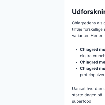
Udforskni
Chiagrødens alsi
tilføje forskelli
varianter. Her er 
Chiagrød me
ekstra crunch
Chiagrød me
Chiagrød me
proteinpulver
Uanset hvordan d
starte dagen på. 
superfood.