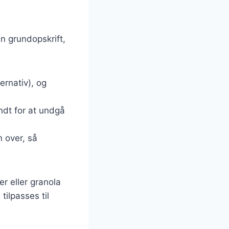
en grundopskrift,
ernativ), og
ndt for at undgå
n over, så
r eller granola
ilpasses til