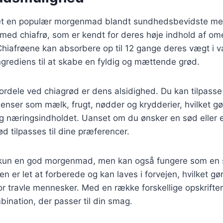
vet en populær morgenmad blandt sundhedsbevidste m
t med chiafrø, som er kendt for deres høje indhold af om
 Chiafrøene kan absorbere op til 12 gange deres vægt i v
ingrediens til at skabe en fyldig og mættende grød.
fordele ved chiagrød er dens alsidighed. Du kan tilpas
dienser som mælk, frugt, nødder og krydderier, hvilket gø
g næringsindholdet. Uanset om du ønsker en sød eller 
d tilpasses til dine præferencer.
 kun en god morgenmad, men kan også fungere som en 
n er let at forberede og kan laves i forvejen, hvilket gør
for travle mennesker. Med en række forskellige opskrifte
ination, der passer til din smag.