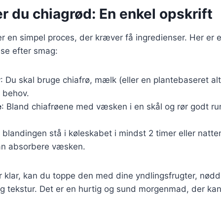
r du chiagrød: En enkel opskrift
er en simpel proces, der kræver få ingredienser. Her er 
sse efter smag:
r
: Du skal bruge chiafrø, mælk (eller en plantebaseret alt
r behov.
e
: Bland chiafrøene med væsken i en skål og rør godt ru
 blandingen stå i køleskabet i mindst 2 timer eller natte
an absorbere væsken.
 klar, kan du toppe den med dine yndlingsfrugter, nødde
g tekstur. Det er en hurtig og sund morgenmad, der kan t