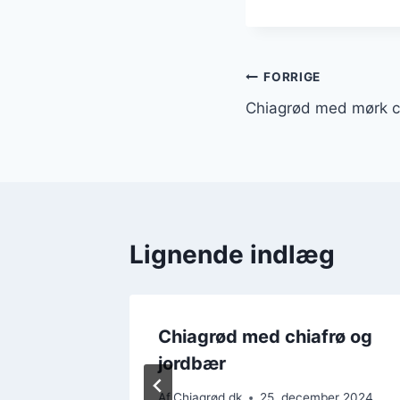
Indlægsnavi
FORRIGE
Chiagrød med mørk 
Lignende indlæg
ær og
Chiagrød med chiafrø og
topping
jordbær
ber 2024
Af
Chiagrød.dk
25. december 2024