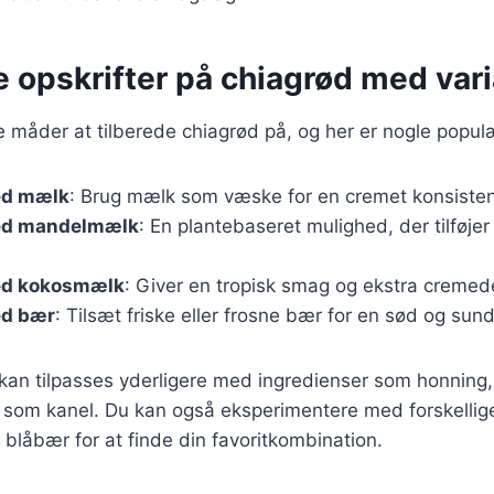
e opskrifter på chiagrød med vari
ge måder at tilberede chiagrød på, og her er nogle populæ
ed mælk
: Brug mælk som væske for en cremet konsisten
ed mandelmælk
: En plantebaseret mulighed, der tilføje
ed kokosmælk
: Giver en tropisk smag og ekstra cremede
ed bær
: Tilsæt friske eller frosne bær for en sød og sun
 kan tilpasses yderligere med ingredienser som honning, v
 som kanel. Du kan også eksperimentere med forskellig
 blåbær for at finde din favoritkombination.