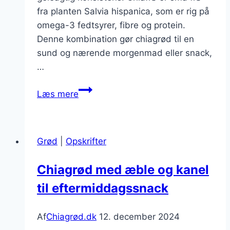
fra planten Salvia hispanica, som er rig på
omega-3 fedtsyrer, fibre og protein.
Denne kombination gør chiagrød til en
sund og nærende morgenmad eller snack,
…
Chiagrød
Læs mere
med
kirsebær
og
Grød
|
Opskrifter
havregryn
Chiagrød med æble og kanel
til eftermiddagssnack
Af
Chiagrød.dk
12. december 2024