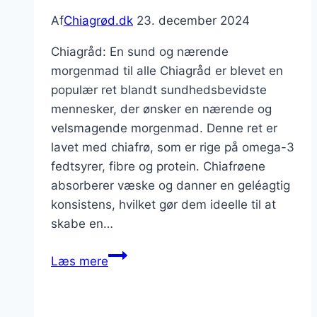
Af
Chiagrød.dk
23. december 2024
Chiagråd: En sund og nærende
morgenmad til alle Chiagråd er blevet en
populær ret blandt sundhedsbevidste
mennesker, der ønsker en nærende og
velsmagende morgenmad. Denne ret er
lavet med chiafrø, som er rige på omega-3
fedtsyrer, fibre og protein. Chiafrøene
absorberer væske og danner en geléagtig
konsistens, hvilket gør dem ideelle til at
skabe en…
Chiagråd
Læs mere
til
sund
livsstil