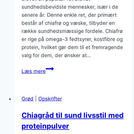
sundhedsbevidste mennesker, især i de
senere år. Denne enkle ret, der primært
består af chiafrø og væske, tilbyder en
række sundhedsmæssige fordele. Chiafrø
er rige på omega-3 fedtsyrer, kostfibre og
protein, hvilket gør dem til et fremragende
valg for dem, der ønsker at…
Chiagrød
Læs mere
med
jordbær
til
Grød
|
Opskrifter
sommerens
smag
Chiagråd til sund livsstil med
proteinpulver