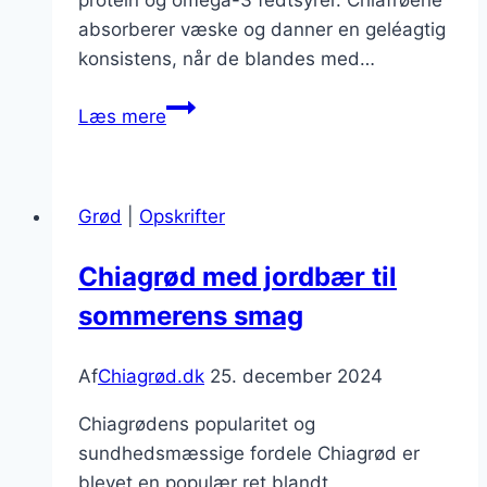
absorberer væske og danner en geléagtig
konsistens, når de blandes med…
Chiagrød
Læs mere
til
vægttab
og
Grød
|
Opskrifter
sund
livsstil
Chiagrød med jordbær til
sommerens smag
Af
Chiagrød.dk
25. december 2024
Chiagrødens popularitet og
sundhedsmæssige fordele Chiagrød er
blevet en populær ret blandt