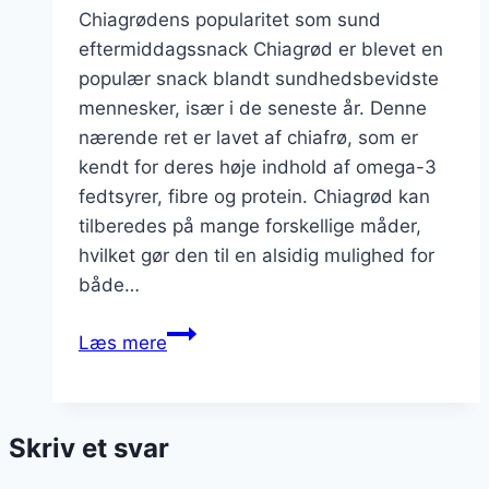
Chiagrødens popularitet som sund
eftermiddagssnack Chiagrød er blevet en
populær snack blandt sundhedsbevidste
mennesker, især i de seneste år. Denne
nærende ret er lavet af chiafrø, som er
kendt for deres høje indhold af omega-3
fedtsyrer, fibre og protein. Chiagrød kan
tilberedes på mange forskellige måder,
hvilket gør den til en alsidig mulighed for
både…
Chiagrød
Læs mere
med
æble
og
Skriv et svar
kanel
til