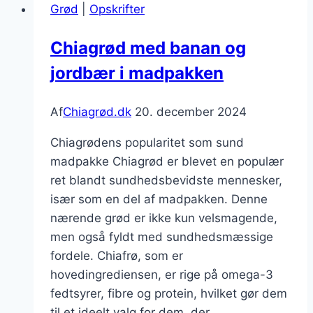
Grød
|
Opskrifter
med
proteinpulver
Chiagrød med banan og
jordbær i madpakken
Af
Chiagrød.dk
20. december 2024
Chiagrødens popularitet som sund
madpakke Chiagrød er blevet en populær
ret blandt sundhedsbevidste mennesker,
især som en del af madpakken. Denne
nærende grød er ikke kun velsmagende,
men også fyldt med sundhedsmæssige
fordele. Chiafrø, som er
hovedingrediensen, er rige på omega-3
fedtsyrer, fibre og protein, hvilket gør dem
til et ideelt valg for dem, der…