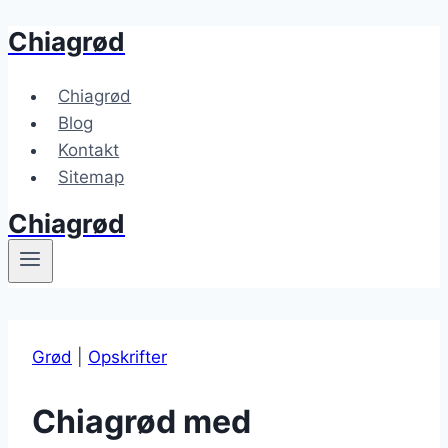
Chiagrød
Fortsæt
til
indhold
Chiagrød
Blog
Kontakt
Sitemap
Chiagrød
Grød
|
Opskrifter
Chiagrød med