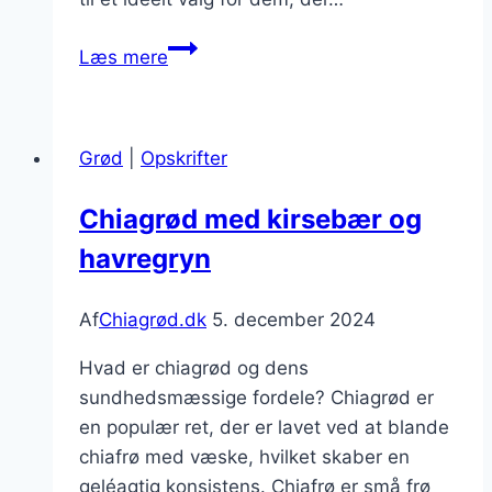
Chiagrød
Læs mere
med
banan
og
Grød
|
Opskrifter
jordbær
i
Chiagrød med kirsebær og
madpakken
havregryn
Af
Chiagrød.dk
5. december 2024
Hvad er chiagrød og dens
sundhedsmæssige fordele? Chiagrød er
en populær ret, der er lavet ved at blande
chiafrø med væske, hvilket skaber en
geléagtig konsistens. Chiafrø er små frø