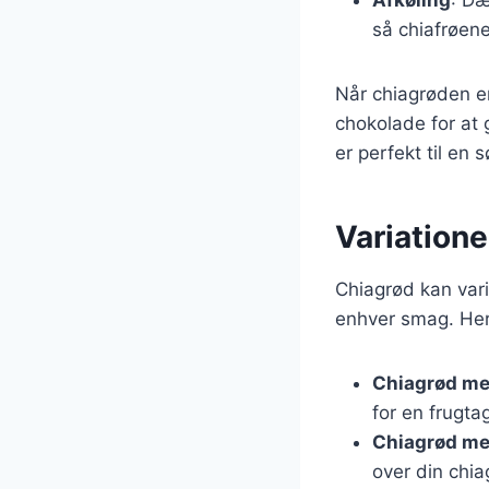
så chiafrøen
Når chiagrøden er
chokolade for at
er perfekt til en 
Variatione
Chiagrød kan vari
enhver smag. Her 
Chiagrød m
for en frugta
Chiagrød me
over din chia