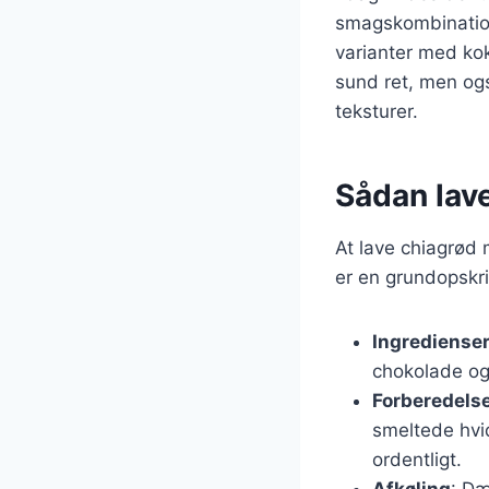
smagskombination
varianter med ko
sund ret, men og
teksturer.
Sådan lav
At lave chiagrød 
er en grundopskri
Ingrediense
chokolade og
Forberedels
smeltede hvi
ordentligt.
Afkøling
: Dæ