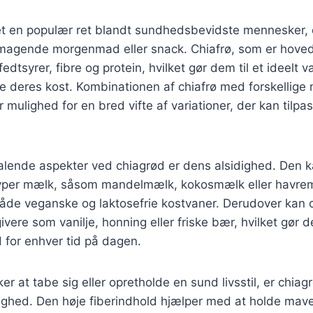
et en populær ret blandt sundhedsbevidste mennesker, 
agende morgenmad eller snack. Chiafrø, som er hoved
dtsyrer, fibre og protein, hvilket gør dem til et ideelt v
e deres kost. Kombinationen af chiafrø med forskellige
 mulighed for en bred vifte af variationer, der kan tilpas
talende aspekter ved chiagrød er dens alsidighed. Den k
typer mælk, såsom mandelmælk, kokosmælk eller havremæ
både veganske og laktosefrie kostvaner. Derudover kan c
ere som vanilje, honning eller friske bær, hvilket gør de
 for enhver tid på dagen.
r at tabe sig eller opretholde en sund livsstil, er chiag
ghed. Den høje fiberindhold hjælper med at holde mav