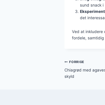
sund snack i 
Eksperiment
det interessa
Ved at inkludere
fordele, samtidi
Indlægsnavi
FORRIGE
Chiagrød med agaves
skyld