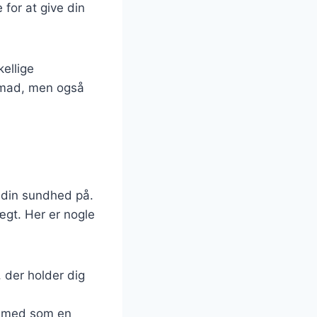
e for at give din
ellige
enmad, men også
e din sundhed på.
ægt. Her er nogle
der holder dig
n med som en