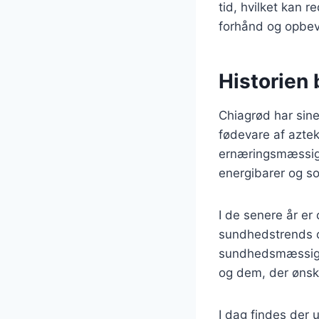
tid, hvilket kan 
forhånd og opbevar
Historien
Chiagrød har sine
fødevare af aztek
ernæringsmæssige
energibarer og so
I de senere år er
sundhedstrends 
sundhedsmæssige f
og dem, der ønsk
I dag findes der u