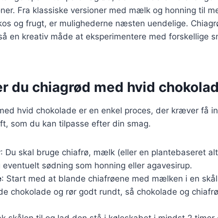
er. Fra klassiske versioner med mælk og honning til m
kos og frugt, er mulighederne næsten uendelige. Chiagr
så en kreativ måde at eksperimentere med forskellige s
er du chiagrød med hvid chokola
med hvid chokolade er en enkel proces, der kræver få i
ft, som du kan tilpasse efter din smag.
r
: Du skal bruge chiafrø, mælk (eller en plantebaseret alt
 eventuelt sødning som honning eller agavesirup.
e
: Start med at blande chiafrøene med mælken i en skål
de chokolade og rør godt rundt, så chokolade og chiafr
k skålen til og lad den stå i køleskabet i mindst 2 timer 