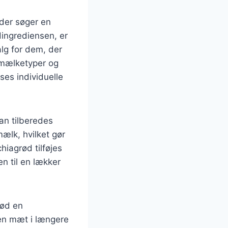
der søger en
ingrediensen, er
alg for dem, der
 mælketyper og
ses individuelle
an tilberedes
lk, hvilket gør
hiagrød tilføjes
n til en lækker
rød en
en mæt i længere