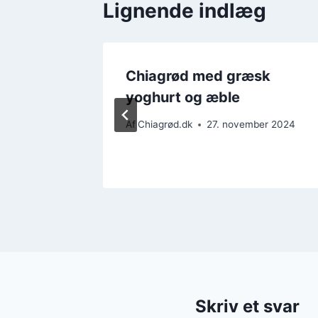
Lignende indlæg
je og
Chiagrød med græsk
yoghurt og æble
ber 2024
Af
Chiagrød.dk
27. november 2024
Skriv et svar