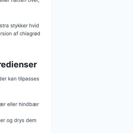
.
stra stykker hvid
rsion af chiagrød
gredienser
der kan tilpasses
bær eller hindbær
der og drys dem