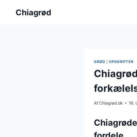
Fortsæt
Chiagrød
til
indhold
GRØD
|
OPSKRIFTER
Chiagrød
forkælel
Af
Chiagrød.dk
16.
Chiagrøde
fordele