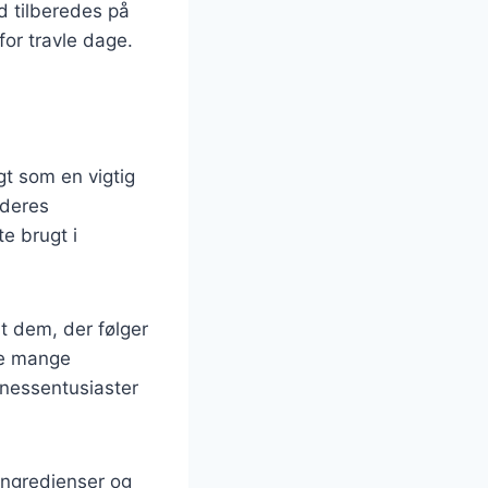
d tilberedes på
for travle dage.
gt som en vigtig
 deres
e brugt i
t dem, der følger
de mange
tnessentusiaster
 ingredienser og