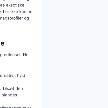
ere eksotiske
ød er ikke kun en
magsprofiler og
de
ngredienser. Her
ernativ), hvid
. Tilsæt den
ø blandes
eller natten over,