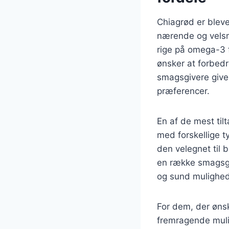
Chiagrød er blev
nærende og velsm
rige på omega-3 fe
ønsker at forbedr
smagsgivere giver
præferencer.
En af de mest til
med forskellige 
den velegnet til 
en række smagsgiv
og sund mulighed
For dem, der ønske
fremragende muli