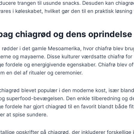
reducere trangen til usunde snacks. Desuden kan chiagrø
es i køleskabet, hvilket gør den til en praktisk løsning 
 bag chiagrød og dens oprindelse
 rødder i det gamle Mesoamerika, hvor chiafrø blev bru
erne og mayaerne. Disse kulturer værdsatte chiafrø for
 fordele og energigivende egenskaber. Chiafrø blev oft
m en del af ritualer og ceremonier.
 chiagrød blevet populær i den moderne kost, især bland
og superfood-bevægelsen. Den enkle tilberedning og 
ordele har gjort chiagrød til en favorit blandt både fi
er at spise sundere.
tallige opskrifter på chiagrød, der inkluderer forskellige