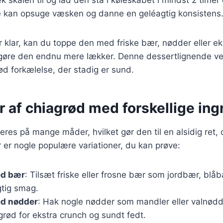
e kan opsuge væsken og danne en geléagtig konsistens
 klar, kan du toppe den med friske bær, nødder eller ek
 gøre den endnu mere lækker. Denne dessertlignende ve
sød forkælelse, der stadig er sund.
r af chiagrød med forskellige in
eres på mange måder, hvilket gør den til en alsidig ret, 
er nogle populære variationer, du kan prøve:
ed bær
: Tilsæt friske eller frosne bær som jordbær, blå
gtig smag.
d nødder
: Hak nogle nødder som mandler eller valnød
grød for ekstra crunch og sundt fedt.