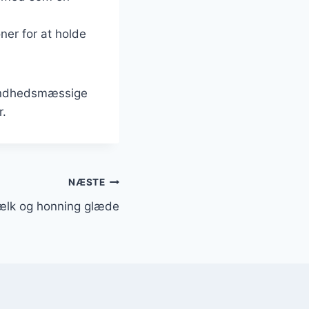
oner for at holde
sundhedsmæssige
r.
NÆSTE
lk og honning glæde