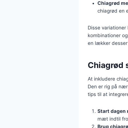
Chiagrød me
chiagrød en 
Disse variationer
kombinationer og
en lækker dessert
Chiagrød s
At inkludere chia
Den er rig på næ
tips til at integre
Start dagen
mæt indtil fr
Brug chiagr