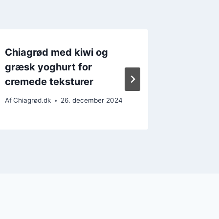
Chiagrød med kiwi og
Chiagr
græsk yoghurt for
kanel
cremede teksturer
Af
Chiagrø
Af
Chiagrød.dk
26. december 2024