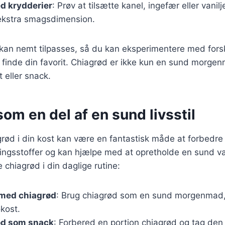
d krydderier
: Prøv at tilsætte kanel, ingefær eller vanilj
ekstra smagsdimension.
 kan nemt tilpasses, så du kan eksperimentere med forsk
 finde din favorit. Chiagrød er ikke kun en sund morg
 eller snack.
om en del af en sund livsstil
grød i din kost kan være en fantastisk måde at forbedr
ringsstoffer og kan hjælpe med at opretholde en sund v
re chiagrød i din daglige rutine:
 med chiagrød
: Brug chiagrød som en sund morgenmad, 
okost.
ød som snack
: Forbered en portion chiagrød og tag de