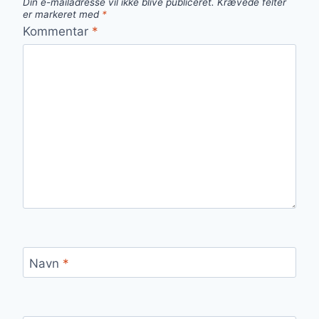
Din e-mailadresse vil ikke blive publiceret.
Krævede felter
er markeret med
*
Kommentar
*
Navn
*