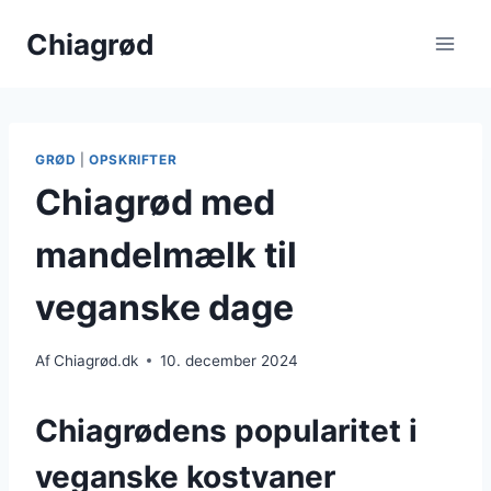
Fortsæt
Chiagrød
til
indhold
GRØD
|
OPSKRIFTER
Chiagrød med
mandelmælk til
veganske dage
Af
Chiagrød.dk
10. december 2024
Chiagrødens popularitet i
veganske kostvaner