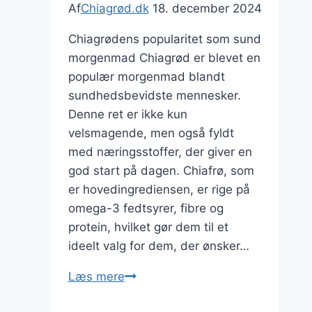
Af
Chiagrød.dk
18. december 2024
Chiagrødens popularitet som sund
morgenmad Chiagrød er blevet en
populær morgenmad blandt
sundhedsbevidste mennesker.
Denne ret er ikke kun
velsmagende, men også fyldt
med næringsstoffer, der giver en
god start på dagen. Chiafrø, som
er hovedingrediensen, er rige på
omega-3 fedtsyrer, fibre og
protein, hvilket gør dem til et
ideelt valg for dem, der ønsker…
Chiagrød
Læs mere
med