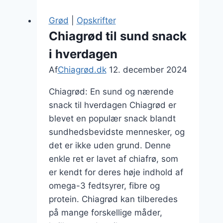
mælk:
en
Grød
|
Opskrifter
lækker
Chiagrød til sund snack
start
i hverdagen
på
dagen
Af
Chiagrød.dk
12. december 2024
Chiagrød: En sund og nærende
snack til hverdagen Chiagrød er
blevet en populær snack blandt
sundhedsbevidste mennesker, og
det er ikke uden grund. Denne
enkle ret er lavet af chiafrø, som
er kendt for deres høje indhold af
omega-3 fedtsyrer, fibre og
protein. Chiagrød kan tilberedes
på mange forskellige måder,