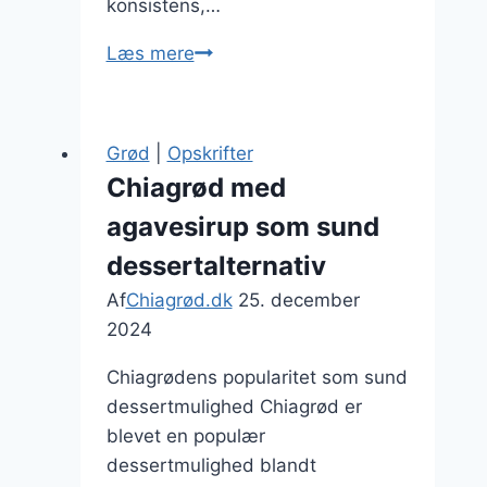
konsistens,…
Chiagrød
Læs mere
til
vegansk
kost
Grød
|
Opskrifter
uden
Chiagrød med
dyreprodukter
agavesirup som sund
dessertalternativ
Af
Chiagrød.dk
25. december
2024
Chiagrødens popularitet som sund
dessertmulighed Chiagrød er
blevet en populær
dessertmulighed blandt