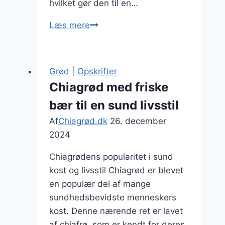
hvilket gør den til en…
Chiagrød
Læs mere
til
sund
snack
Grød
|
Opskrifter
i
Chiagrød med friske
hverdagen
bær til en sund livsstil
Af
Chiagrød.dk
26. december
2024
Chiagrødens popularitet i sund
kost og livsstil Chiagrød er blevet
en populær del af mange
sundhedsbevidste menneskers
kost. Denne nærende ret er lavet
af chiafrø, som er kendt for deres