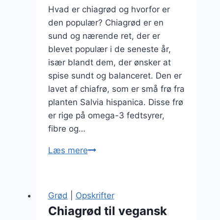
Hvad er chiagrød og hvorfor er
den populær? Chiagrød er en
sund og nærende ret, der er
blevet populær i de seneste år,
især blandt dem, der ønsker at
spise sundt og balanceret. Den er
lavet af chiafrø, som er små frø fra
planten Salvia hispanica. Disse frø
er rige på omega-3 fedtsyrer,
fibre og…
Chiagrød
Læs mere
med
mælk
og
Grød
|
Opskrifter
bær
Chiagrød til vegansk