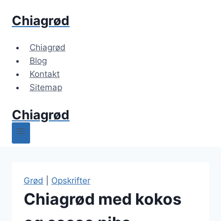
Fortsæt
Chiagrød
til
indhold
Chiagrød
Blog
Kontakt
Sitemap
Chiagrød
Grød
|
Opskrifter
Chiagrød med kokos