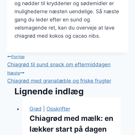
og nødder til krydderier og sødemidler er
mulighederne næsten uendelige. Så næste
gang du leder efter en sund og
velsmagende ret, kan du overveje at lave
chiagrød med kokos og cacao nibs.
Indlægsnavigation
Forrige
Chiagrød til sund snack om eftermiddagen
Næste
Chiagrød med granatæble og friske frugter
Lignende indlæg
Grød
|
Opskrifter
Chiagrød med mælk: en
lækker start på dagen