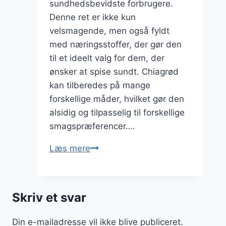
sundhedsbevidste forbrugere.
Denne ret er ikke kun
velsmagende, men også fyldt
med næringsstoffer, der gør den
til et ideelt valg for dem, der
ønsker at spise sundt. Chiagrød
kan tilberedes på mange
forskellige måder, hvilket gør den
alsidig og tilpasselig til forskellige
smagspræferencer….
Chiagrød
Læs mere
med
agavesirup
som
Skriv et svar
sund
dessertalternativ
Din e-mailadresse vil ikke blive publiceret.