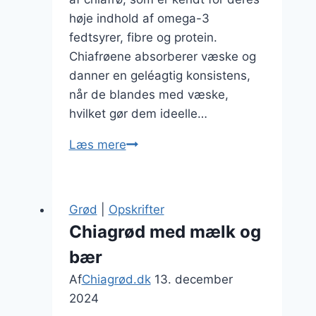
høje indhold af omega-3
fedtsyrer, fibre og protein.
Chiafrøene absorberer væske og
danner en geléagtig konsistens,
når de blandes med væske,
hvilket gør dem ideelle…
Chiagrød
Læs mere
med
friske
bær
Grød
|
Opskrifter
til
Chiagrød med mælk og
en
bær
sund
livsstil
Af
Chiagrød.dk
13. december
2024