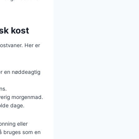
nsk kost
kostvaner. Her er
jer en nøddeagtig
ns.
arverig morgenmad.
kolde dage.
onning eller
så bruges som en