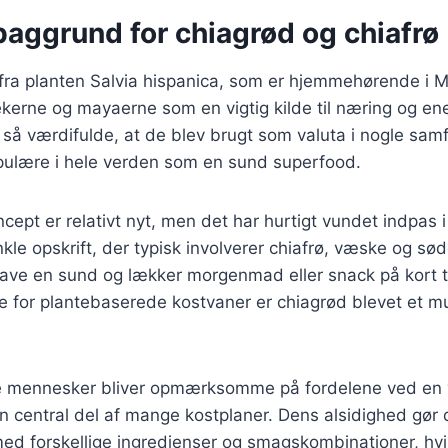
baggrund for chiagrød og chiafrø
fra planten Salvia hispanica, som er hjemmehørende i 
ekerne og mayaerne som en vigtig kilde til næring og ene
 så værdifulde, at de blev brugt som valuta i nogle samf
opulære i hele verden som en sund superfood.
ept er relativt nyt, men det har hurtigt vundet indpas
kle opskrift, der typisk involverer chiafrø, væske og sød
t lave en sund og lækker morgenmad eller snack på kort 
se for plantebaserede kostvaner er chiagrød blevet et 
ere mennesker bliver opmærksomme på fordelene ved en 
n central del af mange kostplaner. Dens alsidighed gør 
d forskellige ingredienser og smagskombinationer, hvilk