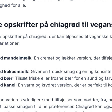
ghed for alle.
e opskrifter på chiagrød til vega
e opskrifter på chiagrød, der kan tilpasses til veganske 
riationer:
ed mandelmælk
: En cremet og lækker version, der tilfø
ed kokosmælk
: Giver en tropisk smag og en rig konsiste
ed bær
: Tilsæt friske eller frosne bær for en sund og f
d kanel
: En varm og krydret version, der er perfekt til 
an varieres yderligere med tilføjelser som nødder, frø, h
 tilpasse smagen til dine præferencer. Chiagrød kan og