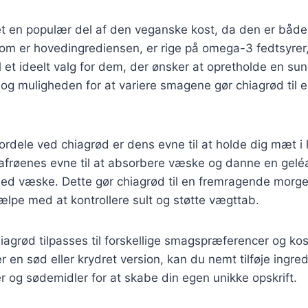
et en populær del af den veganske kost, da den er båd
 som er hovedingrediensen, er rige på omega-3 fedtsyrer, 
l et ideelt valg for dem, der ønsker at opretholde en sund
g og muligheden for at variere smagene gør chiagrød til e
fordele ved chiagrød er dens evne til at holde dig mæt i 
afrøenes evne til at absorbere væske og danne en geléa
ed væske. Dette gør chiagrød til en fremragende morg
ælpe med at kontrollere sult og støtte vægttab.
agrød tilpasses til forskellige smagspræferencer og ko
 en sød eller krydret version, kan du nemt tilføje ingre
r og sødemidler for at skabe din egen unikke opskrift.