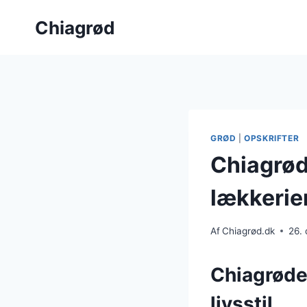
Fortsæt
Chiagrød
til
indhold
GRØD
|
OPSKRIFTER
Chiagrød
lækkerie
Af
Chiagrød.dk
26.
Chiagrøde
livsstil