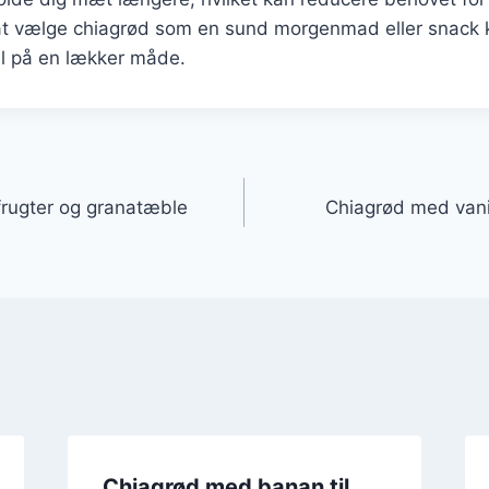
at vælge chiagrød som en sund morgenmad eller snack 
l på en lækker måde.
gation
frugter og granatæble
Chiagrød med vanilj
Chiagrød med banan til