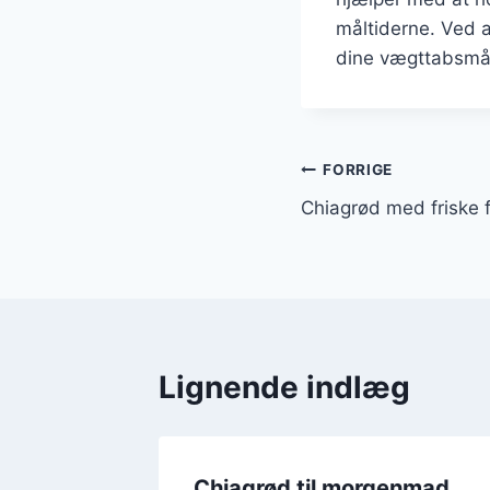
måltiderne. Ved 
dine vægttabsmå
Indlægsnavi
FORRIGE
Chiagrød med friske 
Lignende indlæg
 og
Chiagrød til morgenmad