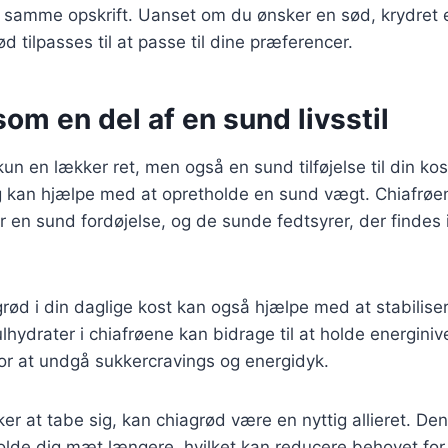
n samme opskrift. Uanset om du ønsker en sød, krydret 
d tilpasses til at passe til dine præferencer.
om en del af en sund livsstil
un en lækker ret, men også en sund tilføjelse til din kos
g kan hjælpe med at opretholde en sund vægt. Chiafrøe
r en sund fordøjelse, og de sunde fedtsyrer, der findes 
grød i din daglige kost kan også hjælpe med at stabilise
ydrater i chiafrøene kan bidrage til at holde energinive
 for at undgå sukkercravings og energidyk.
er at tabe sig, kan chiagrød være en nyttig allieret. Den
olde dig mæt længere, hvilket kan reducere behovet fo