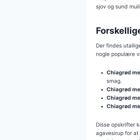
sjov og sund muli
Forskellig
Der findes utallig
nogle populære va
Chiagrød m
smag.
Chiagrød m
Chiagrød m
Chiagrød me
Disse opskrifter k
agavesirup for at