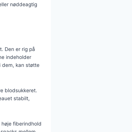
eller nøddeagtig
t. Den er rig på
ne indeholder
i dem, kan støtte
re blodsukkeret.
auet stabilt,
 høje fiberindhold
r snacks mellem