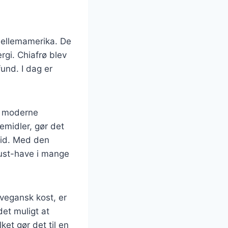
Mellemamerika. De
rgi. Chiafrø blev
und. I dag er
 i moderne
emidler, gør det
tid. Med den
must-have i mange
vegansk kost, er
det muligt at
et gør det til en