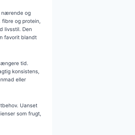
e nærende og
fibre og protein,
 livsstil. Den
n favorit blandt
længere tid.
gtig konsistens,
enmad eller
stbehov. Uanset
dienser som frugt,