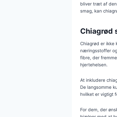
bliver træt af de
smag, kan chiagrø
Chiagrød s
Chiagrød er ikke k
næringsstoffer o
fibre, der fremme
hjertehelsen.
At inkludere chia
De langsomme kulh
hvilket er vigtigt
For dem, der ønsk
hjælper med at h