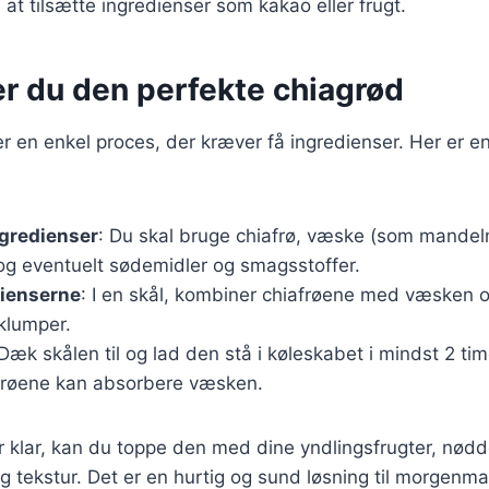
at tilsætte ingredienser som kakao eller frugt.
er du den perfekte chiagrød
er en enkel proces, der kræver få ingredienser. Her er en
ngredienser
: Du skal bruge chiafrø, væske (som mandel
g eventuelt sødemidler og smagsstoffer.
dienserne
: I en skål, kombiner chiafrøene med væsken o
klumper.
 Dæk skålen til og lad den stå i køleskabet i mindst 2 tim
afrøene kan absorbere væsken.
 klar, kan du toppe den med dine yndlingsfrugter, nødde
g tekstur. Det er en hurtig og sund løsning til morgenma