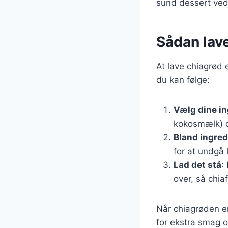
sund dessert ved 
Sådan lav
At lave chiagrød 
du kan følge:
Vælg dine i
kokosmælk) o
Bland ingre
for at undgå 
Lad det stå
:
over, så chi
Når chiagrøden er
for ekstra smag o