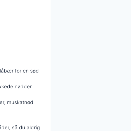
blåbær for en sød
hakkede nødder
fær, muskatnød
der, så du aldrig