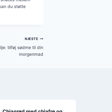
kan du støtte
NÆSTE
e: tilføj sødme til din
morgenmad
Chiagrød med chiafrø og
Chiagr