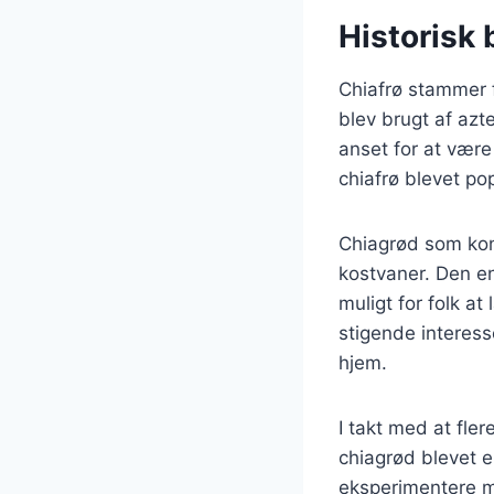
Historisk 
Chiafrø stammer 
blev brugt af azt
anset for at være
chiafrø blevet p
Chiagrød som konc
kostvaner. Den en
muligt for folk a
stigende interes
hjem.
I takt med at fl
chiagrød blevet e
eksperimentere me