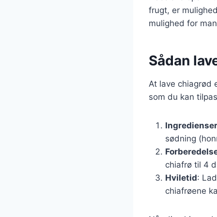
frugt, er mulighe
mulighed for man
Sådan lav
At lave chiagrød 
som du kan tilpas
Ingrediense
sødning (honn
Forberedels
chiafrø til 4
Hviletid
: Lad
chiafrøene k