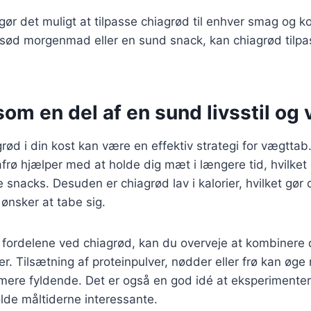
 gør det muligt at tilpasse chiagrød til enhver smag og 
ød morgenmad eller en sund snack, kan chiagrød tilpass
om en del af en sund livsstil og
grød i din kost kan være en effektiv strategi for vægttab
iafrø hjælper med at holde dig mæt i længere tid, hvilke
 snacks. Desuden er chiagrød lav i kalorier, hvilket gør d
 ønsker at tabe sig.
 fordelene ved chiagrød, kan du overveje at kombiner
r. Tilsætning af proteinpulver, nødder eller frø kan øg
mere fyldende. Det er også en god idé at eksperimenter
olde måltiderne interessante.