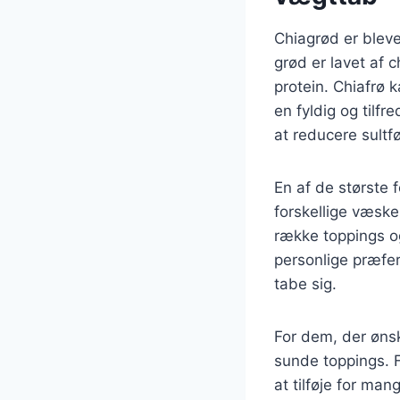
Chiagrød er blev
grød er lavet af 
protein. Chiafrø 
en fyldig og til
at reducere sultfø
En af de største 
forskellige væsk
række toppings og
personlige præfer
tabe sig.
For dem, der ønsk
sunde toppings. F
at tilføje for man