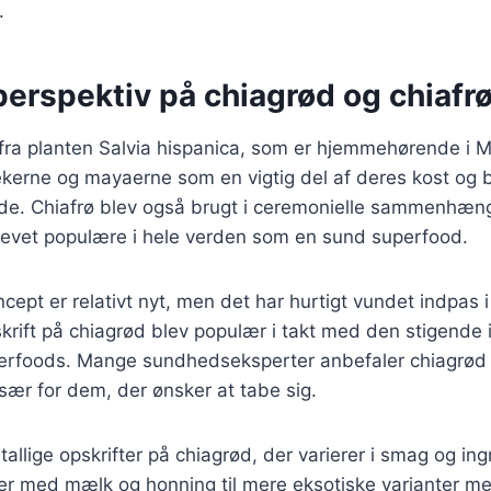
.
perspektiv på chiagrød og chiafr
fra planten Salvia hispanica, som er hjemmehørende i 
ekerne og mayaerne som en vigtig del af deres kost og b
lde. Chiafrø blev også brugt i ceremonielle sammenhæn
blevet populære i hele verden som en sund superfood.
ept er relativt nyt, men det har hurtigt vundet indpas 
ift på chiagrød blev populær i takt med den stigende i
erfoods. Mange sundhedseksperter anbefaler chiagrød 
især for dem, der ønsker at tabe sig.
tallige opskrifter på chiagrød, der varierer i smag og ing
fter med mælk og honning til mere eksotiske varianter 