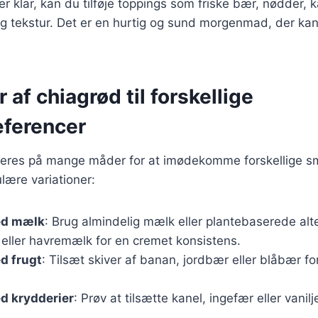
r klar, kan du tilføje toppings som friske bær, nødder, k
og tekstur. Det er en hurtig og sund morgenmad, der ka
 af chiagrød til forskellige
ferencer
ieres på mange måder for at imødekomme forskellige 
lære variationer:
ed mælk
: Brug almindelig mælk eller plantebaserede alt
ller havremælk for en cremet konsistens.
d frugt
: Tilsæt skiver af banan, jordbær eller blåbær f
d krydderier
: Prøv at tilsætte kanel, ingefær eller vanil