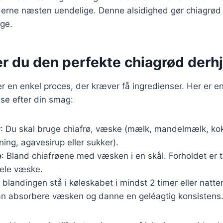
derne næsten uendelige. Denne alsidighed gør chiagrød ti
ge.
er du den perfekte chiagrød der
er en enkel proces, der kræver få ingredienser. Her er en
se efter din smag:
r
: Du skal bruge chiafrø, væske (mælk, mandelmælk, ko
ing, agavesirup eller sukker).
e
: Bland chiafrøene med væsken i en skål. Forholdet er t
 dele væske.
 blandingen stå i køleskabet i mindst 2 timer eller natte
an absorbere væsken og danne en geléagtig konsistens