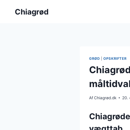
Fortsæt
Chiagrød
til
indhold
GRØD
|
OPSKRIFTER
Chiagrød 
måltidva
Af
Chiagrød.dk
20.
Chiagrøden
vægttab