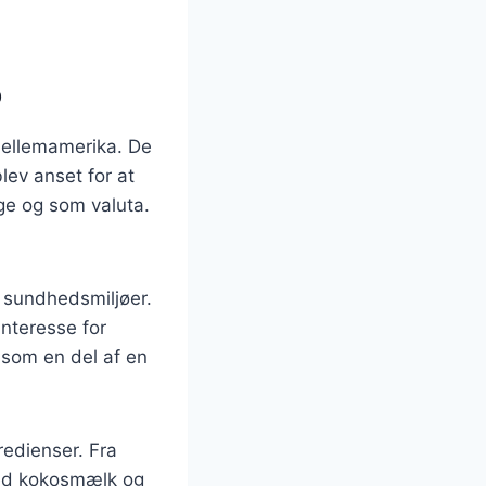
ø
Mellemamerika. De
lev anset for at
ge og som valuta.
i sundhedsmiljøer.
nteresse for
som en del af en
redienser. Fra
med kokosmælk og