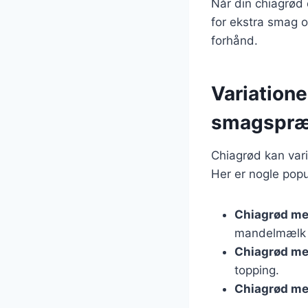
Når din chiagrød e
for ekstra smag 
forhånd.
Variationer
smagspræ
Chiagrød kan var
Her er nogle popu
Chiagrød m
mandelmælk e
Chiagrød me
topping.
Chiagrød me