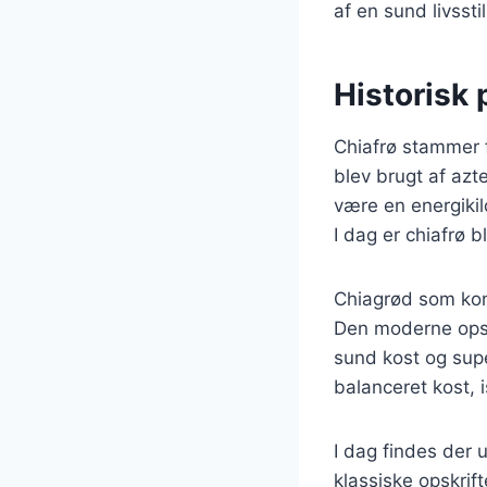
af en sund livsstil
Historisk 
Chiafrø stammer 
blev brugt af azt
være en energiki
I dag er chiafrø 
Chiagrød som konc
Den moderne opskr
sund kost og sup
balanceret kost, 
I dag findes der u
klassiske opskri