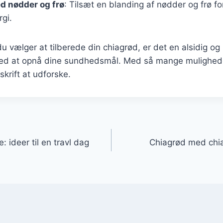
d nødder og frø
: Tilsæt en blanding af nødder og frø f
rgi.
 vælger at tilberede din chiagrød, er det en alsidig og
ed at opnå dine sundhedsmål. Med så mange muligheder
skrift at udforske.
gation
 ideer til en travl dag
Chiagrød med chia