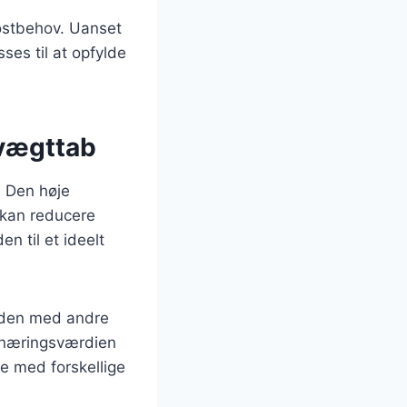
kostbehov. Uanset
es til at opfylde
 vægttab
. Den høje
t kan reducere
en til et ideelt
e den med andre
e næringsværdien
e med forskellige