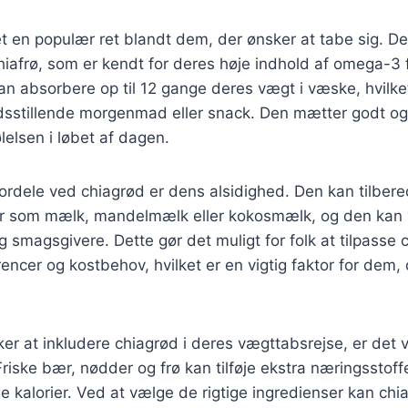
et en populær ret blandt dem, der ønsker at tabe sig. 
chiafrø, som er kendt for deres høje indhold af omega-3 f
kan absorbere op til 12 gange deres vægt i væske, hvilket
fredsstillende morgenmad eller snack. Den mætter godt 
lelsen i løbet af dagen.
fordele ved chiagrød er dens alsidighed. Den kan tilbe
er som mælk, mandelmælk eller kokosmælk, og den kan 
 smagsgivere. Dette gør det muligt for folk at tilpasse c
encer og kostbehov, hvilket er en vigtig faktor for dem,
er at inkludere chiagrød i deres vægttabsrejse, er det v
riske bær, nødder og frø kan tilføje ekstra næringssto
ge kalorier. Ved at vælge de rigtige ingredienser kan chi