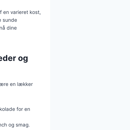
 en varieret kost,
ge sunde
nå dine
eder og
være en lækker
kolade for en
unch og smag.