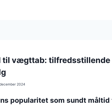
til vægttab: tilfredsstillende
lg
 december 2024
s popularitet som sundt måltid t