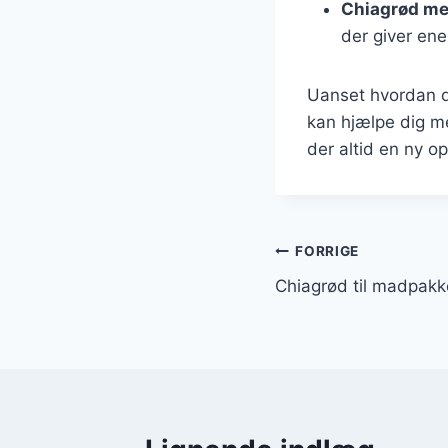
Chiagrød me
der giver ene
Uanset hvordan du
kan hjælpe dig m
der altid en ny op
Indlægsnavi
FORRIGE
Chiagrød til madpakke: