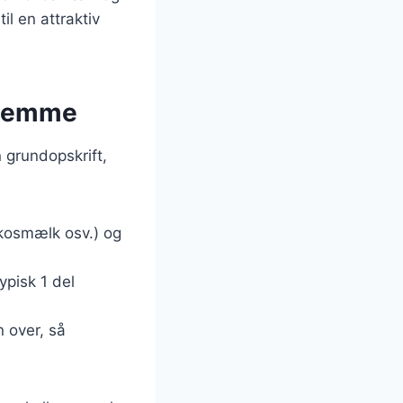
l en attraktiv
hjemme
 grundopskrift,
kosmælk osv.) og
ypisk 1 del
n over, så
.