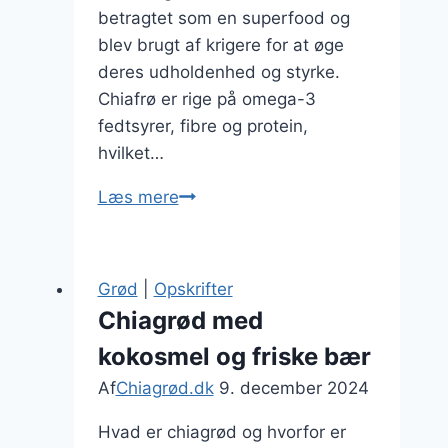
betragtet som en superfood og
blev brugt af krigere for at øge
deres udholdenhed og styrke.
Chiafrø er rige på omega-3
fedtsyrer, fibre og protein,
hvilket…
Chiagrød
Læs mere
til
sund
livsstil
Grød
|
Opskrifter
fyldt
Chiagrød med
med
kokosmel og friske bær
krydderier
Af
Chiagrød.dk
9. december 2024
Hvad er chiagrød og hvorfor er