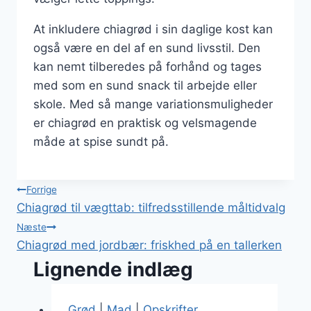
At inkludere chiagrød i sin daglige kost kan
også være en del af en sund livsstil. Den
kan nemt tilberedes på forhånd og tages
med som en sund snack til arbejde eller
skole. Med så mange variationsmuligheder
er chiagrød en praktisk og velsmagende
måde at spise sundt på.
Indlægsnavigation
Forrige
Chiagrød til vægttab: tilfredsstillende måltidvalg
Næste
Chiagrød med jordbær: friskhed på en tallerken
Lignende indlæg
Grød
|
Mad
|
Opskrifter