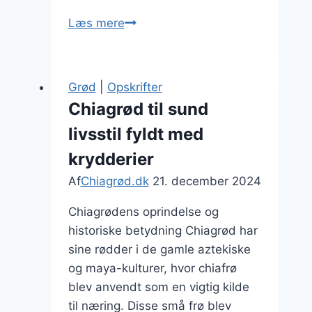
Chiagrød
Læs mere
med
kiwi
og
Grød
|
Opskrifter
agavesirup
Chiagrød til sund
livsstil fyldt med
krydderier
Af
Chiagrød.dk
21. december 2024
Chiagrødens oprindelse og
historiske betydning Chiagrød har
sine rødder i de gamle aztekiske
og maya-kulturer, hvor chiafrø
blev anvendt som en vigtig kilde
til næring. Disse små frø blev