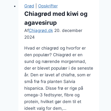
friske
Grød
|
Opskrifter
frugter
Chiagrød med kiwi og
agavesirup
Af
Chiagrød.dk
20. december
2024
Hvad er chiagrød og hvorfor er
den populær? Chiagrød er en
sund og nærende morgenmad,
der er blevet populær i de seneste
år. Den er lavet af chiafrø, som er
små frø fra planten Salvia
hispanica. Disse frø er rige på
omega-3 fedtsyrer, fibre og
protein, hvilket gør dem til et
ideelt valg for dem,…