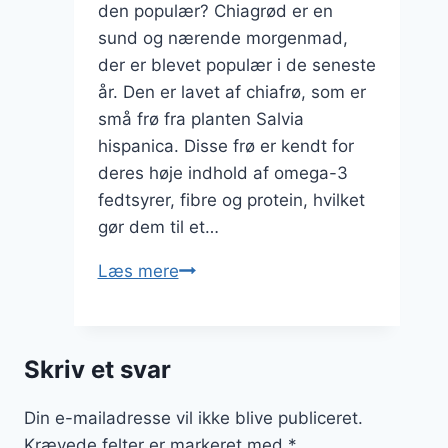
den populær? Chiagrød er en
sund og nærende morgenmad,
der er blevet populær i de seneste
år. Den er lavet af chiafrø, som er
små frø fra planten Salvia
hispanica. Disse frø er kendt for
deres høje indhold af omega-3
fedtsyrer, fibre og protein, hvilket
gør dem til et…
Chiagrød
Læs mere
med
kokosmel
og
Skriv et svar
friske
bær
Din e-mailadresse vil ikke blive publiceret.
Krævede felter er markeret med
*