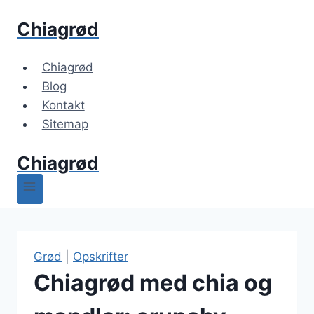
Fortsæt
Chiagrød
til
indhold
Chiagrød
Blog
Kontakt
Sitemap
Chiagrød
Grød
|
Opskrifter
Chiagrød med chia og