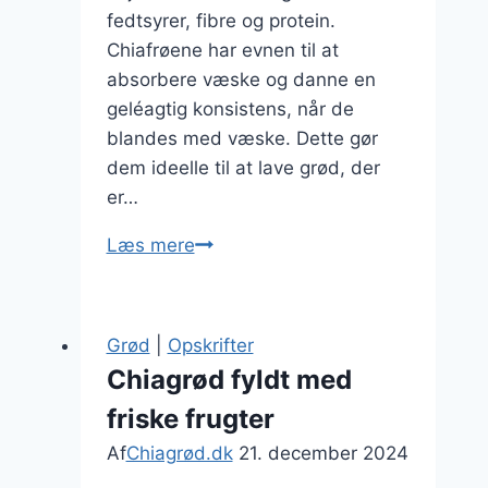
fedtsyrer, fibre og protein.
Chiafrøene har evnen til at
absorbere væske og danne en
geléagtig konsistens, når de
blandes med væske. Dette gør
dem ideelle til at lave grød, der
er…
Chiagrød
Læs mere
med
citron
og
Grød
|
Opskrifter
ingefærsmag
Chiagrød fyldt med
friske frugter
Af
Chiagrød.dk
21. december 2024