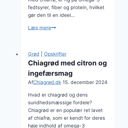
fedtsyrer, fiber og protein, hvilket
gør den til en ideel…
Chargrønnsager:
Læs mere
chiagrod
inspireret
morgenmad
Grød
|
Opskrifter
Chiagrød med citron og
ingefærsmag
Af
Chiagrød.dk
15. december 2024
Hvad er chiagrød og dens
sundhedsmæssige fordele?
Chiagrød er en populær ret lavet
af chiafrø, som er kendt for deres
høje indhold af omega-3