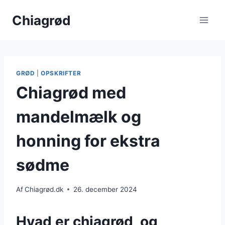
Fortsæt
Chiagrød
til
indhold
GRØD
|
OPSKRIFTER
Chiagrød med
mandelmælk og
honning for ekstra
sødme
Af
Chiagrød.dk
26. december 2024
Hvad er chiagrød, og