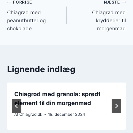
Indlægsnavigation
FORRIGE
NÆSTE
Chiagrød med
Chiagrød med
peanutbutter og
krydderier til
chokolade
morgenmad
Lignende indlæg
Chiagrød med granola: sprødt
element til din morgenmad
Af
Chiagrød.dk
19. december 2024