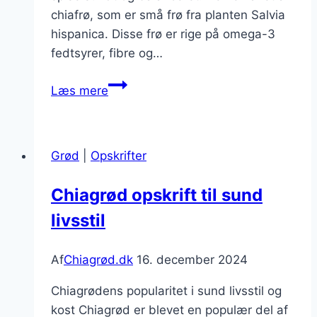
chiafrø, som er små frø fra planten Salvia
hispanica. Disse frø er rige på omega-3
fedtsyrer, fibre og…
Chiagrød
Læs mere
med
flødeskum
og
Grød
|
Opskrifter
æble
Chiagrød opskrift til sund
livsstil
Af
Chiagrød.dk
16. december 2024
Chiagrødens popularitet i sund livsstil og
kost Chiagrød er blevet en populær del af