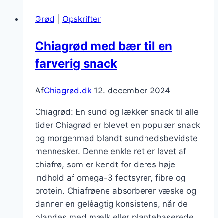
som
Grød
|
Opskrifter
naturlig
sødning
Chiagrød med bær til en
farverig snack
Af
Chiagrød.dk
12. december 2024
Chiagrød: En sund og lækker snack til alle
tider Chiagrød er blevet en populær snack
og morgenmad blandt sundhedsbevidste
mennesker. Denne enkle ret er lavet af
chiafrø, som er kendt for deres høje
indhold af omega-3 fedtsyrer, fibre og
protein. Chiafrøene absorberer væske og
danner en geléagtig konsistens, når de
blandes med mælk eller plantebaserede…