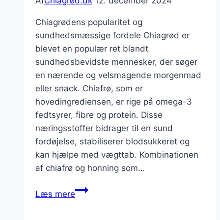
Af
Chiagrød.dk
12. december 2024
Chiagrødens popularitet og
sundhedsmæssige fordele Chiagrød er
blevet en populær ret blandt
sundhedsbevidste mennesker, der søger
en nærende og velsmagende morgenmad
eller snack. Chiafrø, som er
hovedingrediensen, er rige på omega-3
fedtsyrer, fibre og protein. Disse
næringsstoffer bidrager til en sund
fordøjelse, stabiliserer blodsukkeret og
kan hjælpe med vægttab. Kombinationen
af chiafrø og honning som…
Chiagrød
Læs mere
med
honning