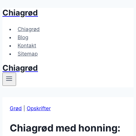
Chiagrød
Fortsæt
til
indhold
Chiagrød
Blog
Kontakt
Sitemap
Chiagrød
Grød
|
Opskrifter
Chiagrød med honning: