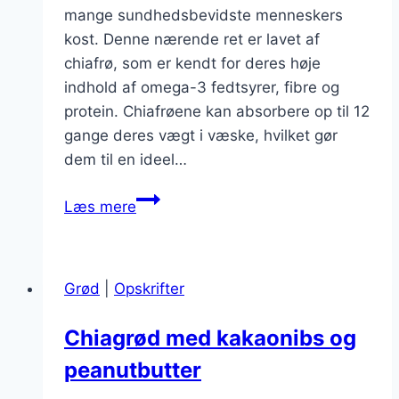
mange sundhedsbevidste menneskers
kost. Denne nærende ret er lavet af
chiafrø, som er kendt for deres høje
indhold af omega-3 fedtsyrer, fibre og
protein. Chiafrøene kan absorbere op til 12
gange deres vægt i væske, hvilket gør
dem til en ideel…
Chiagrød
Læs mere
opskrift
til
sund
Grød
|
Opskrifter
livsstil
Chiagrød med kakaonibs og
peanutbutter