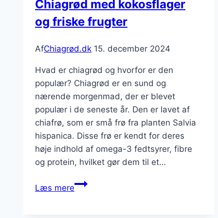
Chiagrød med kokosflager
og friske frugter
Af
Chiagrød.dk
15. december 2024
Hvad er chiagrød og hvorfor er den
populær? Chiagrød er en sund og
nærende morgenmad, der er blevet
populær i de seneste år. Den er lavet af
chiafrø, som er små frø fra planten Salvia
hispanica. Disse frø er kendt for deres
høje indhold af omega-3 fedtsyrer, fibre
og protein, hvilket gør dem til et…
Chiagrød
Læs mere
med
kokosflager