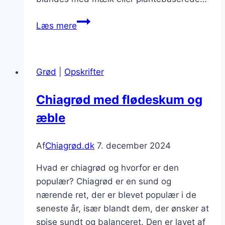
Chiagrød
Læs mere
med
bær
til
Grød
|
Opskrifter
en
farverig
Chiagrød med flødeskum og
snack
æble
Af
Chiagrød.dk
7. december 2024
Hvad er chiagrød og hvorfor er den
populær? Chiagrød er en sund og
nærende ret, der er blevet populær i de
seneste år, især blandt dem, der ønsker at
spise sundt og balanceret. Den er lavet af