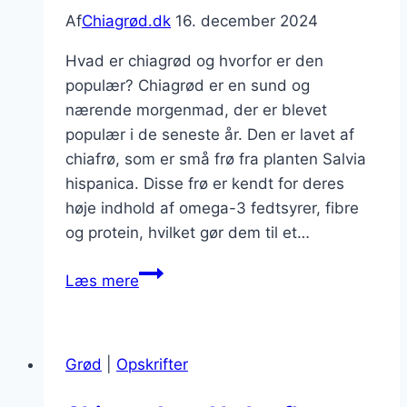
Af
Chiagrød.dk
16. december 2024
Hvad er chiagrød og hvorfor er den
populær? Chiagrød er en sund og
nærende morgenmad, der er blevet
populær i de seneste år. Den er lavet af
chiafrø, som er små frø fra planten Salvia
hispanica. Disse frø er kendt for deres
høje indhold af omega-3 fedtsyrer, fibre
og protein, hvilket gør dem til et…
Chiagrød
Læs mere
med
kakaonibs
og
Grød
|
Opskrifter
peanutbutter