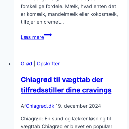
forskellige fordele. Mælk, hvad enten det
er komælk, mandelmælk eller kokosmælk,
tilføjer en cremet…
Mælk
Læs mere
eller
vand?
Valg
Grød
|
Opskrifter
af
base
Chiagrød til vægttab der
til
tilfredsstiller dine cravings
chiagryden
Af
Chiagrød.dk
19. december 2024
Chiagrød: En sund og lækker løsning til
vægttab Chiagrød er blevet en populær