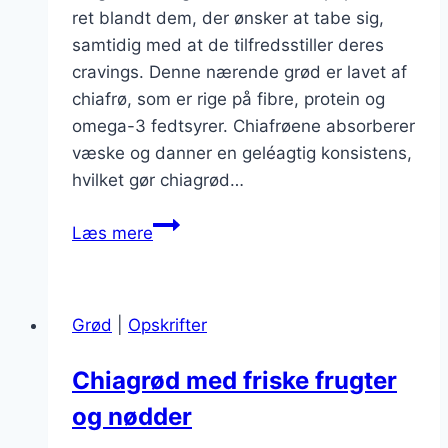
ret blandt dem, der ønsker at tabe sig,
samtidig med at de tilfredsstiller deres
cravings. Denne nærende grød er lavet af
chiafrø, som er rige på fibre, protein og
omega-3 fedtsyrer. Chiafrøene absorberer
væske og danner en geléagtig konsistens,
hvilket gør chiagrød…
Chiagrød
Læs mere
til
vægttab
der
Grød
|
Opskrifter
tilfredsstiller
dine
Chiagrød med friske frugter
cravings
og nødder