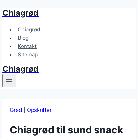
Chiagrød
Fortsæt
til
indhold
Chiagrød
Blog
Kontakt
Sitemap
Chiagrød
Grød
|
Opskrifter
Chiagrød til sund snack