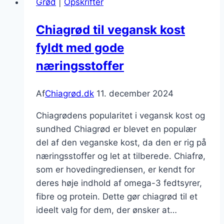
Grød
|
Opskrifter
nødder
Chiagrød til vegansk kost
fyldt med gode
næringsstoffer
Af
Chiagrød.dk
11. december 2024
Chiagrødens popularitet i vegansk kost og
sundhed Chiagrød er blevet en populær
del af den veganske kost, da den er rig på
næringsstoffer og let at tilberede. Chiafrø,
som er hovedingrediensen, er kendt for
deres høje indhold af omega-3 fedtsyrer,
fibre og protein. Dette gør chiagrød til et
ideelt valg for dem, der ønsker at…