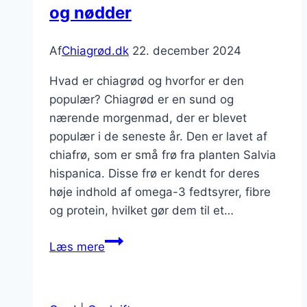
og nødder
Af
Chiagrød.dk
22. december 2024
Hvad er chiagrød og hvorfor er den
populær? Chiagrød er en sund og
nærende morgenmad, der er blevet
populær i de seneste år. Den er lavet af
chiafrø, som er små frø fra planten Salvia
hispanica. Disse frø er kendt for deres
høje indhold af omega-3 fedtsyrer, fibre
og protein, hvilket gør dem til et…
Chiagrød
Læs mere
med
mandelmælk
og