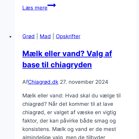
Chiagrød
Læs mere
til
vegansk
kost
Grød
|
Mad
|
Opskrifter
fyldt
med
Mælk eller vand? Valg af
gode
base til chiagryden
næringsstoffer
Af
Chiagrød.dk
27. november 2024
Mælk eller vand: Hvad skal du vælge til
chiagrød? Når det kommer til at lave
chiagrød, er valget af væske en vigtig
faktor, der kan påvirke både smag og
konsistens. Mælk og vand er de mest
almindelige valg, men de tilbyder