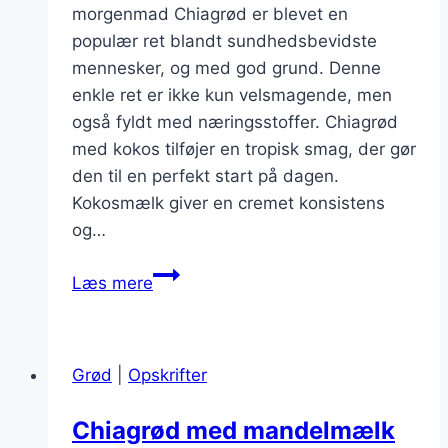
morgenmad Chiagrød er blevet en
populær ret blandt sundhedsbevidste
mennesker, og med god grund. Denne
enkle ret er ikke kun velsmagende, men
også fyldt med næringsstoffer. Chiagrød
med kokos tilføjer en tropisk smag, der gør
den til en perfekt start på dagen.
Kokosmælk giver en cremet konsistens
og…
Chiagrød
Læs mere
med
kokos:
En
Grød
|
Opskrifter
tropisk
delikatesse
Chiagrød med mandelmælk