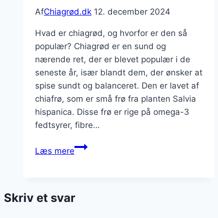
Af
Chiagrød.dk
12. december 2024
Hvad er chiagrød, og hvorfor er den så
populær? Chiagrød er en sund og
nærende ret, der er blevet populær i de
seneste år, især blandt dem, der ønsker at
spise sundt og balanceret. Den er lavet af
chiafrø, som er små frø fra planten Salvia
hispanica. Disse frø er rige på omega-3
fedtsyrer, fibre…
Chiagrød
Læs mere
med
friske
frugter
Skriv et svar
og
nødder