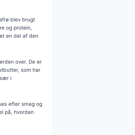
afrø blev brugt
re og protein,
vet en del af den
.
erden over. De er
tbutter, som har
sær i
ses efter smag og
el på, hvordan