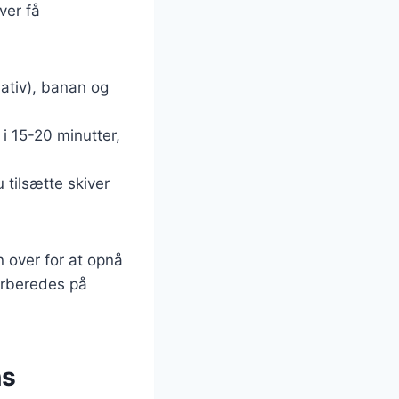
ver få
nativ), banan og
i 15-20 minutter,
 tilsætte skiver
en over for at opnå
orberedes på
ns