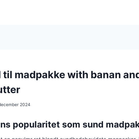
 til madpakke with banan an
tter
 december 2024
ns popularitet som sund madpa