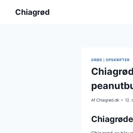
Fortsæt
Chiagrød
til
indhold
GRØD
|
OPSKRIFTER
Chiagrød
peanutbu
Af
Chiagrød.dk
12.
Chiagrøde