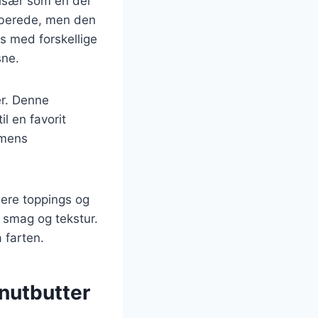
især som en del
rberede, men den
s med forskellige
sne.
er. Denne
l en favorit
 mens
iere toppings og
a smag og tekstur.
 farten.
nutbutter