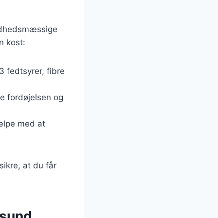
undhedsmæssige
n kost:
 fedtsyrer, fibre
re fordøjelsen og
jælpe med at
ikre, at du får
 sund