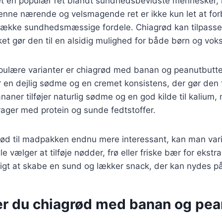
et en populær ret blandt sundhedsbevidste mennesker, 
nne nærende og velsmagende ret er ikke kun let at fo
 række sundhedsmæssige fordele. Chiagrød kan tilpasse
lket gør den til en alsidig mulighed for både børn og vok
pulære varianter er chiagrød med banan og peanutbutt
 en dejlig sødme og en cremet konsistens, der gør den ti
aner tilføjer naturlig sødme og en god kilde til kalium,
ager med protein og sunde fedtstoffer.
grød til madpakken endnu mere interessant, kan man var
e vælger at tilføje nødder, frø eller friske bær for ekstr
igt at skabe en sund og lækker snack, der kan nydes på
er du chiagrød med banan og pea