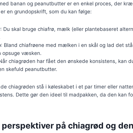
 med banan og peanutbutter er en enkel proces, der kræ
 er en grundopskrift, som du kan følge:
r
: Du skal bruge chiafrø, mælk (eller plantebaseret alter
.
e
: Bland chiafrøene med mælken i en skål og lad det stå 
n opsuge væsken.
 Når chiagrøden har fået den ønskede konsistens, kan du
en skefuld peanutbutter.
lade chiagrøden stå i køleskabet i et par timer eller natt
stens. Dette gør den ideel til madpakken, da den kan f
e perspektiver på chiagrød og de