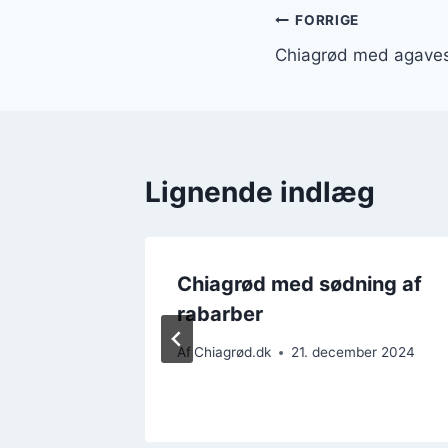
Indlægsnavi
FORRIGE
Chiagrød med agaves
Lignende indlæg
ab med
Chiagrød med sødning af
r
rabarber
ber 2024
Af
Chiagrød.dk
21. december 2024