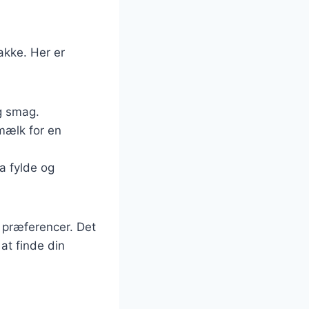
akke. Her er
ig smag.
mælk for en
a fylde og
e præferencer. Det
at finde din