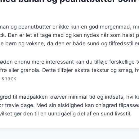
nan og peanutbutter er ikke kun en god morgenmad, m
k. Den er let at tage med og kan nydes når som helst 
både børn og voksne, da den er både sund og tilfredsstill
røden endnu mere interessant kan du tilføje forskellige
ø eller granola. Dette tilføjer ekstra tekstur og smag, hvi
 snack.
grød til madpakken kræver minimal tid og indsats, hvilket
for travle dage. Med sin alsidighed kan chiagrød tilpasse
lket gør den til en uundgåelig del af en sund livsstil.