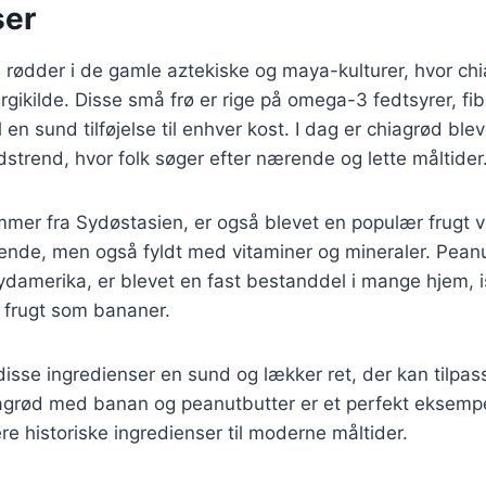
ser
 rødder i de gamle aztekiske og maya-kulturer, hvor chi
rgikilde. Disse små frø er rige på omega-3 fedtsyrer, fib
l en sund tilføjelse til enhver kost. I dag er chiagrød ble
trend, hvor folk søger efter nærende og lette måltider
mer fra Sydøstasien, er også blevet en populær frugt v
ende, men også fyldt med vitaminer og mineraler. Peanu
Sydamerika, er blevet en fast bestanddel i mange hjem, i
frugt som bananer.
sse ingredienser en sund og lækker ret, der kan tilpas
agrød med banan og peanutbutter er et perfekt eksemp
 historiske ingredienser til moderne måltider.