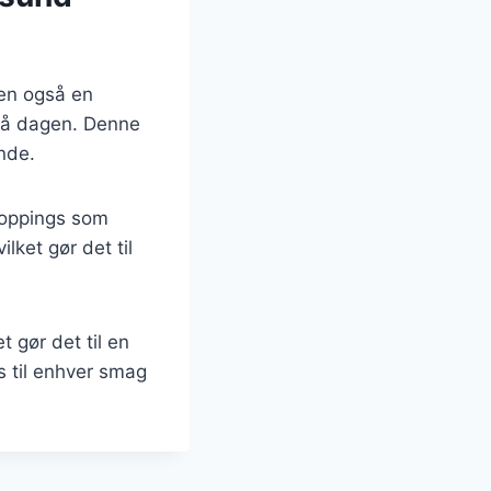
en også en
på dagen. Denne
ende.
 toppings som
lket gør det til
 gør det til en
s til enhver smag