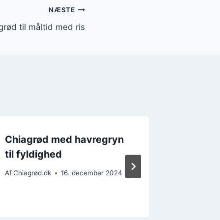
NÆSTE
grød til måltid med ris
Chiagrød med havregryn
Chiagr
til fyldighed
sund m
Af
Chiagrød.dk
16. december 2024
Af
Chiagrø