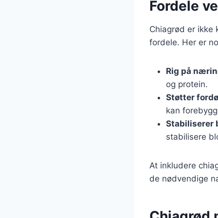
Fordele ve
Chiagrød er ikk
fordele. Her er no
Rig på nærin
og protein.
Støtter ford
kan forebygg
Stabiliserer
stabilisere b
At inkludere chia
de nødvendige nær
Chiagrød 