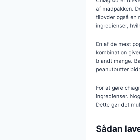
Chiagrød er blev
af madpakken. De
tilbyder også en
ingredienser, hvi
En af de mest po
kombination giver
blandt mange. Ban
peanutbutter bidr
For at gøre chia
ingredienser. Nogl
Dette gør det mul
Sådan lav