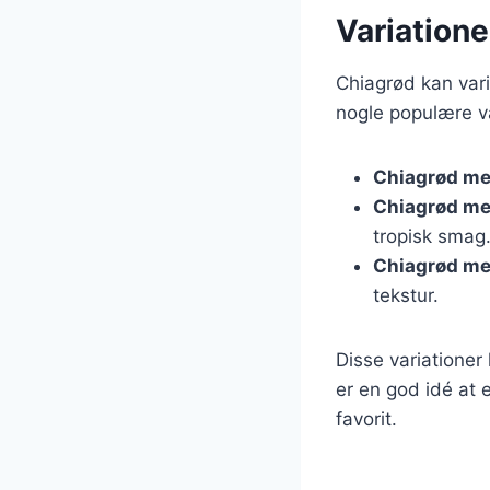
Variatione
Chiagrød kan vari
nogle populære va
Chiagrød m
Chiagrød m
tropisk smag
Chiagrød me
tekstur.
Disse variationer
er en god idé at 
favorit.