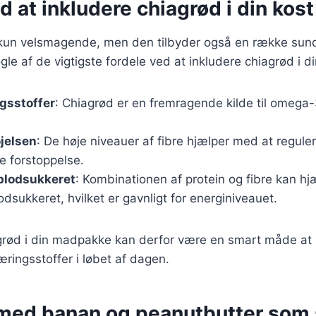
d at inkludere chiagrød i din kost
e kun velsmagende, men den tilbyder også en række s
gle af de vigtigste fordele ved at inkludere chiagrød i di
gsstoffer
: Chiagrød er en fremragende kilde til omega-3
øjelsen
: De høje niveauer af fibre hjælper med at regule
e forstoppelse.
 blodsukkeret
: Kombinationen af protein og fibre kan h
lodsukkeret, hvilket er gavnligt for energiniveauet.
grød i din madpakke kan derfor være en smart måde at s
ingsstoffer i løbet af dagen.
med banan og peanutbutter som