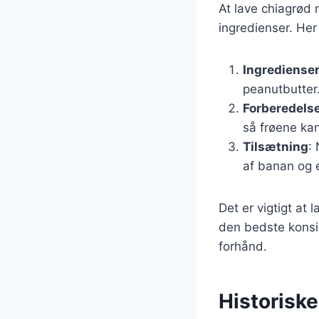
At lave chiagrød
ingredienser. Her
Ingrediense
peanutbutter
Forberedels
så frøene ka
Tilsætning
:
af banan og 
Det er vigtigt at 
den bedste konsi
forhånd.
Historisk