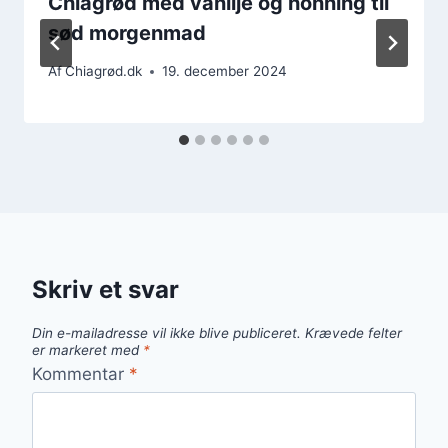
Chiagrød med vanilje og honning til
sød morgenmad
Af
Chiagrød.dk
19. december 2024
Skriv et svar
Din e-mailadresse vil ikke blive publiceret.
Krævede felter
er markeret med
*
Kommentar
*