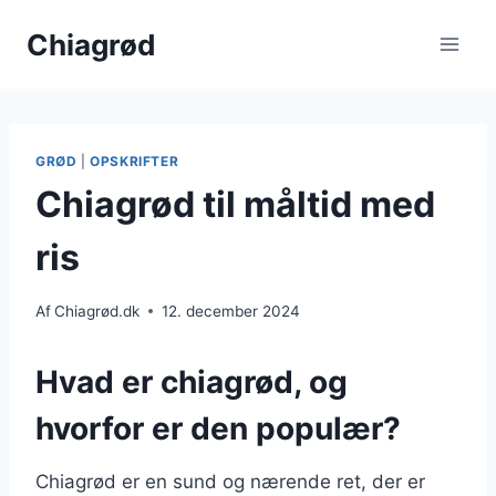
Fortsæt
Chiagrød
til
indhold
GRØD
|
OPSKRIFTER
Chiagrød til måltid med
ris
Af
Chiagrød.dk
12. december 2024
Hvad er chiagrød, og
hvorfor er den populær?
Chiagrød er en sund og nærende ret, der er