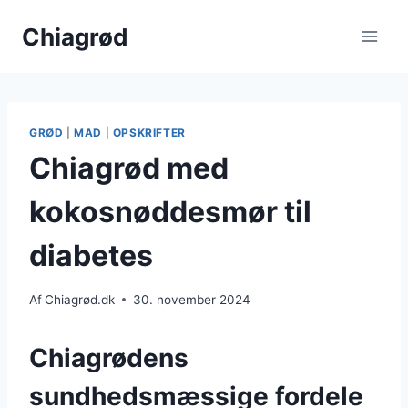
Fortsæt
Chiagrød
til
indhold
GRØD
|
MAD
|
OPSKRIFTER
Chiagrød med
kokosnøddesmør til
diabetes
Af
Chiagrød.dk
30. november 2024
Chiagrødens
sundhedsmæssige fordele