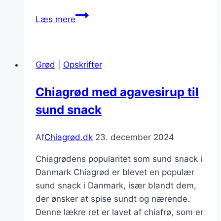
Chiagrød
Læs mere
med
sød
kartoffel
Grød
|
Opskrifter
og
ingefær
Chiagrød med agavesirup til
sund snack
Af
Chiagrød.dk
23. december 2024
Chiagrødens popularitet som sund snack i
Danmark Chiagrød er blevet en populær
sund snack i Danmark, især blandt dem,
der ønsker at spise sundt og nærende.
Denne lækre ret er lavet af chiafrø, som er