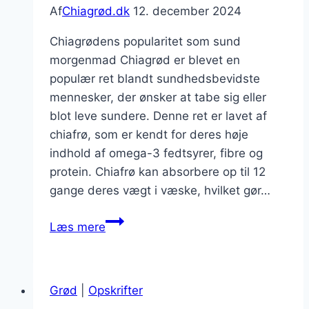
Af
Chiagrød.dk
12. december 2024
Chiagrødens popularitet som sund
morgenmad Chiagrød er blevet en
populær ret blandt sundhedsbevidste
mennesker, der ønsker at tabe sig eller
blot leve sundere. Denne ret er lavet af
chiafrø, som er kendt for deres høje
indhold af omega-3 fedtsyrer, fibre og
protein. Chiafrø kan absorbere op til 12
gange deres vægt i væske, hvilket gør…
Chiagrød
Læs mere
til
vægttab
der
Grød
|
Opskrifter
mætter