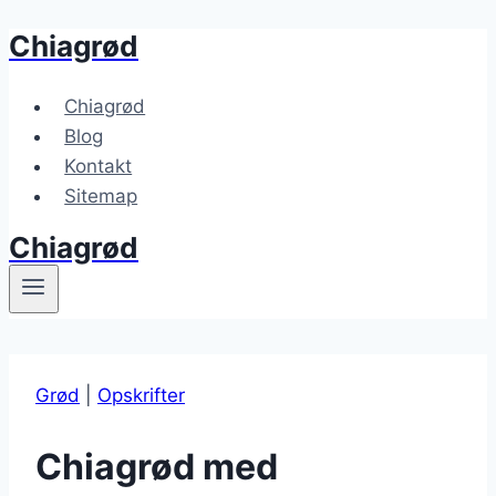
Chiagrød
Fortsæt
til
indhold
Chiagrød
Blog
Kontakt
Sitemap
Chiagrød
Grød
|
Opskrifter
Chiagrød med