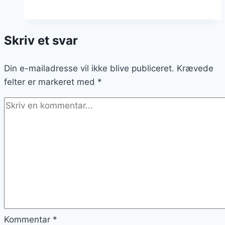
med
havregryn
til
Skriv et svar
fyldig
morgenmad
Din e-mailadresse vil ikke blive publiceret.
Krævede
felter er markeret med
*
Kommentar
*