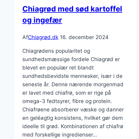
godt
Chiagrød med sød kartoffel
og ingefær
Af
Chiagrød.dk
16. december 2024
Chiagrødens popularitet og
sundhedsmæssige fordele Chiagrød er
blevet en populær ret blandt
sundhedsbevidste mennesker, især i de
seneste år. Denne nærende morgenmad
er lavet med chiafrø, som er rige på
omega-3 fedtsyrer, fibre og protein.
Chiafrøene absorberer væske og danner
en geléagtig konsistens, hvilket gør dem
ideelle til grød. Kombinationen af chiafrø
med forskellige ingredienser…