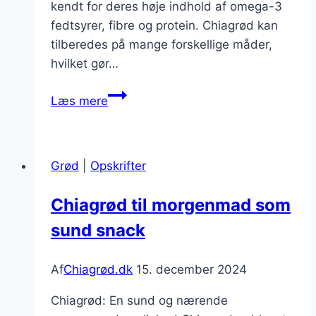
kendt for deres høje indhold af omega-3
fedtsyrer, fibre og protein. Chiagrød kan
tilberedes på mange forskellige måder,
hvilket gør…
Chiagrød
Læs mere
med
agavesirup
til
Grød
|
Opskrifter
sund
snack
Chiagrød til morgenmad som
sund snack
Af
Chiagrød.dk
15. december 2024
Chiagrød: En sund og nærende