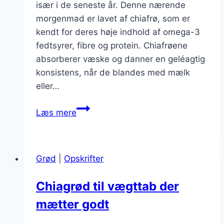
især i de seneste år. Denne nærende
morgenmad er lavet af chiafrø, som er
kendt for deres høje indhold af omega-3
fedtsyrer, fibre og protein. Chiafrøene
absorberer væske og danner en geléagtig
konsistens, når de blandes med mælk
eller…
Chiagrød
Læs mere
med
jordbær
til
Grød
|
Opskrifter
sommermorgener
Chiagrød til vægttab der
mætter godt