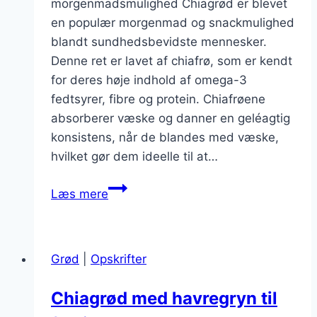
morgenmadsmulighed Chiagrød er blevet
en populær morgenmad og snackmulighed
blandt sundhedsbevidste mennesker.
Denne ret er lavet af chiafrø, som er kendt
for deres høje indhold af omega-3
fedtsyrer, fibre og protein. Chiafrøene
absorberer væske og danner en geléagtig
konsistens, når de blandes med væske,
hvilket gør dem ideelle til at…
Chiagrød
Læs mere
til
morgenmad
som
Grød
|
Opskrifter
sund
snack
Chiagrød med havregryn til