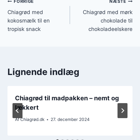
Indlægsnavigation
FORRIGE
NÆSTE
Chiagrød med
Chiagrød med mørk
kokosmælk til en
chokolade til
tropisk snack
chokoladeelskere
Lignende indlæg
Chiagrød til madpakken – nemt og
lækkert
Af
Chiagrød.dk
27. december 2024