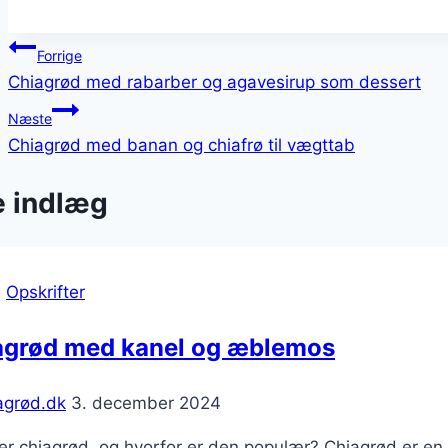
Indlægsnavigation
Forrige
Chiagrød med rabarber og agavesirup som dessert
Næste
Chiagrød med banan og chiafrø til vægttab
e indlæg
|
Opskrifter
agrød med kanel og æblemos
agrød.dk
3. december 2024
r chiagrød, og hvorfor er den populær? Chiagrød er en 