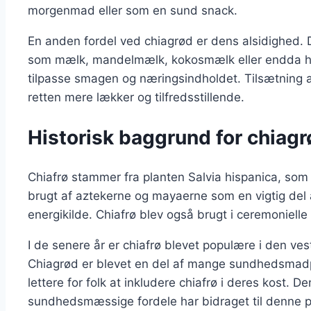
morgenmad eller som en sund snack.
En anden fordel ved chiagrød er dens alsidighed. 
som mælk, mandelmælk, kokosmælk eller endda hav
tilpasse smagen og næringsindholdet. Tilsætning a
retten mere lækker og tilfredsstillende.
Historisk baggrund for chiagr
Chiafrø stammer fra planten Salvia hispanica, so
brugt af aztekerne og mayaerne som en vigtig del 
energikilde. Chiafrø blev også brugt i ceremonie
I de senere år er chiafrø blevet populære i den v
Chiagrød er blevet en del af mange sundhedsmadpla
lettere for folk at inkludere chiafrø i deres kost. 
sundhedsmæssige fordele har bidraget til denne po