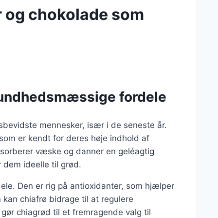
r og chokolade som
sundhedsmæssige fordele
sbevidste mennesker, især i de seneste år.
som er kendt for deres høje indhold af
absorberer væske og danner en geléagtig
dem ideelle til grød.
e. Den er rig på antioxidanter, som hjælper
an chiafrø bidrage til at regulere
ør chiagrød til et fremragende valg til