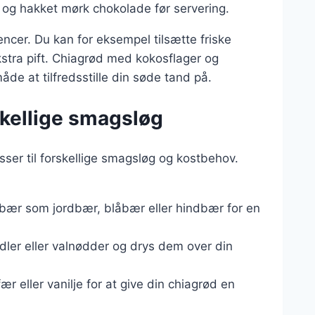
 og hakket mørk chokolade før servering.
ncer. Du kan for eksempel tilsætte friske
ekstra pift. Chiagrød med kokosflager og
e at tilfredsstille din søde tand på.
rskellige smagsløg
er til forskellige smagsløg og kostbehov.
ne bær som jordbær, blåbær eller hindbær for en
ler eller valnødder og drys dem over din
fær eller vanilje for at give din chiagrød en