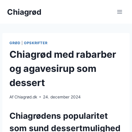
Fortsæt
Chiagrød
til
indhold
GRØD
|
OPSKRIFTER
Chiagrød med rabarber
og agavesirup som
dessert
Af
Chiagrød.dk
24. december 2024
Chiagrødens popularitet
som sund dessertmulighed