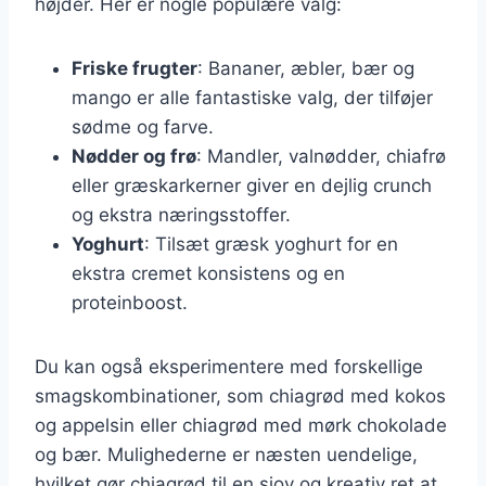
højder. Her er nogle populære valg:
Friske frugter
: Bananer, æbler, bær og
mango er alle fantastiske valg, der tilføjer
sødme og farve.
Nødder og frø
: Mandler, valnødder, chiafrø
eller græskarkerner giver en dejlig crunch
og ekstra næringsstoffer.
Yoghurt
: Tilsæt græsk yoghurt for en
ekstra cremet konsistens og en
proteinboost.
Du kan også eksperimentere med forskellige
smagskombinationer, som chiagrød med kokos
og appelsin eller chiagrød med mørk chokolade
og bær. Mulighederne er næsten uendelige,
hvilket gør chiagrød til en sjov og kreativ ret at