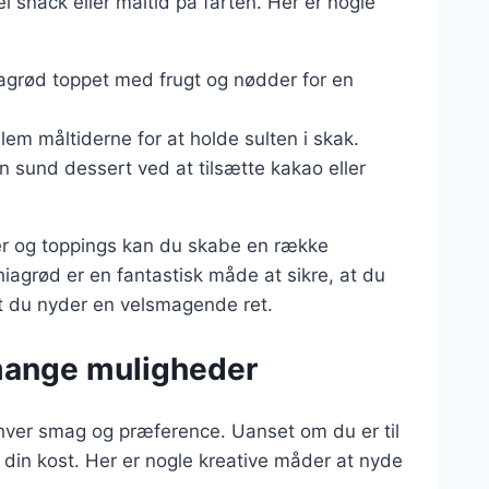
l snack eller måltid på farten. Her er nogle
agrød toppet med frugt og nødder for en
em måltiderne for at holde sulten i skak.
n sund dessert ved at tilsætte kakao eller
er og toppings kan du skabe en række
Chiagrød er en fantastisk måde at sikre, at du
t du nyder en velsmagende ret.
mange muligheder
nhver smag og præference. Uanset om du er til
f din kost. Her er nogle kreative måder at nyde