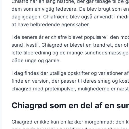
Chiafrø har en lang historie, der går tilbage til 
dem som en vigtig fødevare. De blev brugt som ene
dagligdagen. Chiafrøene blev også anvendt i med
at have helbredende egenskaber.
I de senere år er chiafrø blevet populære i den mo
sund livsstil. Chiagrød er blevet en trendret, der 
lette tilberedning og de mange sundhedsmæssige for
både unge og gamle.
I dag findes der utallige opskrifter og variationer af
finde en version, der passer til deres smag og ko
chiagrød med proteinpulver, mulighederne er næst
Chiagrød som en del af en sund
Chiagrød er ikke kun en lækker morgenmad; den ka