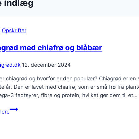
e indlæg
|
Opskrifter
agrød med chiafrø og blåbær
agrød.dk
12. december 2024
er chiagrød og hvorfor er den populær? Chiagrød er en
e år. Den er lavet med chiafrø, som er små frø fra plant
ga-3 fedtsyrer, fibre og protein, hvilket gør dem til et…
Chiagrød
mere
med
chiafrø
og