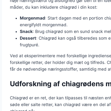
høje næringsværdi og alsidighed gør den til en idee
måder, du kan inkludere chiagrød i din kost:
Morgenmad
: Start dagen med en portion chi
energifyldt morgenmad.
Snack
: Brug chiagrød som en sund snack mell
Dessert
: Chiagrød kan også tilberedes som e
frugtpuré.
Ved at eksperimentere med forskellige ingrediens
forskellige retter, der holder dig mæt og tilfreds. 
får de nødvendige næringsstoffer, samtidig med a
Udforskning af chiagrødens 
Chiagrød er en ret, der kan tilpasses til næsten e
søde eller salte retter, kan chiagrød være en del a