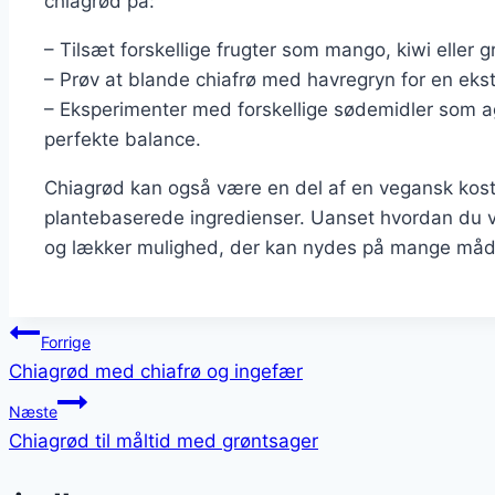
chiagrød på:
– Tilsæt forskellige frugter som mango, kiwi eller 
– Prøv at blande chiafrø med havregryn for en ekst
– Eksperimenter med forskellige sødemidler som aga
perfekte balance.
Chiagrød kan også være en del af en vegansk kost
plantebaserede ingredienser. Uanset hvordan du v
og lækker mulighed, der kan nydes på mange måd
Indlægsnavigation
Forrige
Chiagrød med chiafrø og ingefær
Næste
Chiagrød til måltid med grøntsager