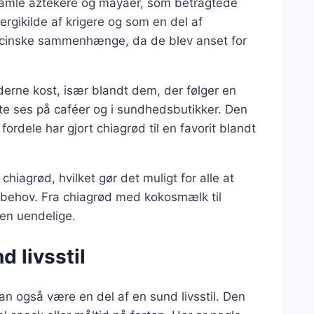
de gamle aztekere og mayaer, som betragtede
rgikilde af krigere og som en del af
icinske sammenhænge, da de blev anset for
derne kost, især blandt dem, der følger en
ofte ses på caféer og i sundhedsbutikker. Den
dele har gjort chiagrød til en favorit blandt
 chiagrød, hvilket gør det muligt for alle at
stbehov. Fra chiagrød med kokosmælk til
en uendelige.
 livsstil
n også være en del af en sund livsstil. Den