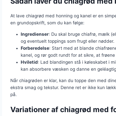
Sådan laver du chiagrød med 
At lave chiagrød med honning og kanel er en simpel
en grundopskrift, som du kan følge:
Ingredienser
: Du skal bruge chiafrø, mælk (el
og eventuelt toppings som frugt eller nødder.
Forberedelse
: Start med at blande chiafrøen
kanel, og rør godt rundt for at sikre, at frøene
Hviletid
: Lad blandingen stå i køleskabet i mi
kan absorbere væsken og danne en geléagtig
Når chiagrøden er klar, kan du toppe den med dine 
ekstra smag og tekstur. Denne ret er ikke kun læ
på.
Variationer af chiagrød med f