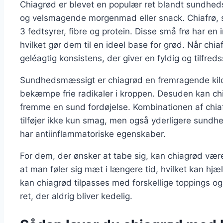
Chiagrød er blevet en populær ret blandt sundhe
og velsmagende morgenmad eller snack. Chiafrø, 
3 fedtsyrer, fibre og protein. Disse små frø har e
hvilket gør dem til en ideel base for grød. Når c
geléagtig konsistens, der giver en fyldig og tilfredss
Sundhedsmæssigt er chiagrød en fremragende kilde
bekæmpe frie radikaler i kroppen. Desuden kan chia
fremme en sund fordøjelse. Kombinationen af chia
tilføjer ikke kun smag, men også yderligere sund
har antiinflammatoriske egenskaber.
For dem, der ønsker at tabe sig, kan chiagrød være
at man føler sig mæt i længere tid, hvilket kan hj
kan chiagrød tilpasses med forskellige toppings og 
ret, der aldrig bliver kedelig.