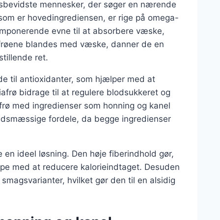
dsbevidste mennesker, der søger en nærende
som er hovedingrediensen, er rige på omega-
n imponerende evne til at absorbere væske,
hiafrøene blandes med væske, danner de en
tillende ret.
 til antioxidanter, som hjælper med at
frø bidrage til at regulere blodsukkeret og
frø med ingredienser som honning og kanel
hedsmæssige fordele, da begge ingredienser
 en ideel løsning. Den høje fiberindhold gør,
ælpe med at reducere kalorieindtaget. Desuden
smagsvarianter, hvilket gør den til en alsidig