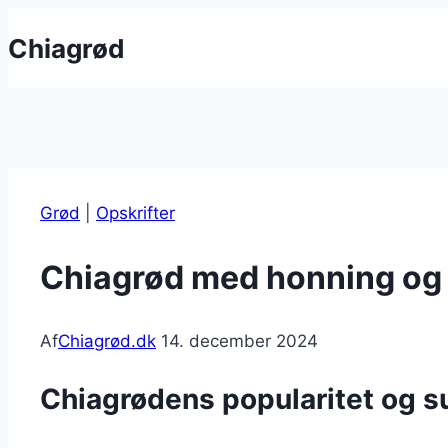
Fortsæt
Chiagrød
til
indhold
Grød
|
Opskrifter
Chiagrød med honning og
Af
Chiagrød.dk
14. december 2024
Chiagrødens popularitet og 