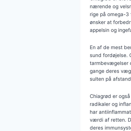
nærende og velsm
rige på omega-3 fe
ønsker at forbedr
appelsin og inge
En af de mest be
sund fordøjelse. 
tarmbevægelser o
gange deres vægt 
sulten på afstand 
Chiagrød er også 
radikaler og infl
har antiinflamma
værdi af retten. 
deres immunsyste