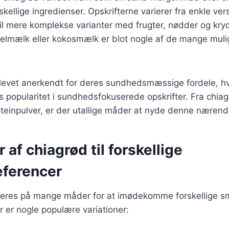
skellige ingredienser. Opskrifterne varierer fra enkle ve
il mere komplekse varianter med frugter, nødder og kry
mælk eller kokosmælk er blot nogle af de mange muli
levet anerkendt for deres sundhedsmæssige fordele, hvilk
es popularitet i sundhedsfokuserede opskrifter. Fra chia
teinpulver, er der utallige måder at nyde denne nærend
 af chiagrød til forskellige
ferencer
ieres på mange måder for at imødekomme forskellige 
 er nogle populære variationer: