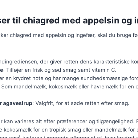
er til chiagrød med appelsin og 
kker chiagrød med appelsin og ingefær, skal du bruge f
ndingrediensen, der giver retten dens karakteristiske ko
ce
: Tilføjer en frisk og sød smag samt vitamin C.
ver en krydret note og har mange sundhedsmæssige ford
: Som mandelmælk, kokosmælk eller havremælk for en 
r agavesirup
: Valgfrit, for at søde retten efter smag.
r kan varieres alt efter præferencer og tilgængelighed.
e kokosmælk for en tropisk smag eller mandelmælk for
kan også justeres i mængde afhængigt af, hvor krydret 