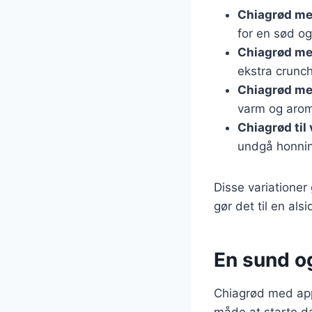
Chiagrød m
for en sød og
Chiagrød me
ekstra crunch
Chiagrød me
varm og arom
Chiagrød til
undgå honnin
Disse variationer
gør det til en alsi
En sund o
Chiagrød med app
måde at starte d