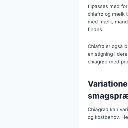
tilpasses med for
chiafrø og mælk t
med mælk, mandel
findes.
Chiafrø er også b
en stigning i der
chiagrød med pro
Variationer
smagspræ
Chiagrød kan var
og kostbehov. Her