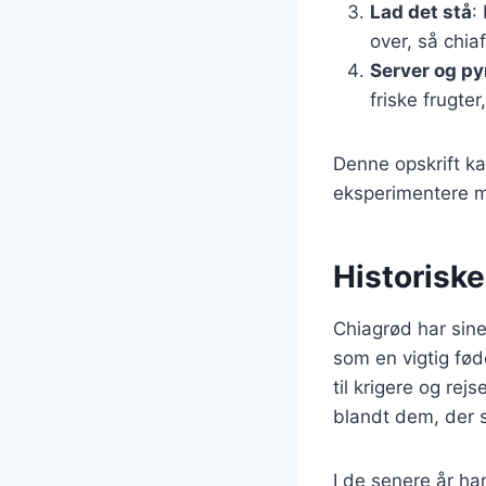
Lad det stå
:
over, så chi
Server og py
friske frugte
Denne opskrift ka
eksperimentere m
Historisk
Chiagrød har sine
som en vigtig fød
til krigere og re
blandt dem, der s
I de senere år h