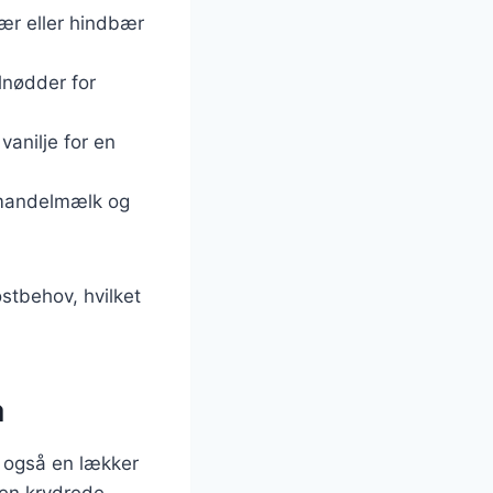
bær eller hindbær
lnødder for
vanilje for en
 mandelmælk og
ostbehov, hvilket
å
 også en lækker
den krydrede