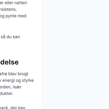
er eller natten
nsistens.
l og pynte med
, så du kan
ndelse
afrø blev brugt
 energi og styrke
verden, især
dukter.
nack, der kan