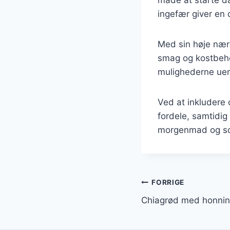
ingefær giver en 
Med sin høje næri
smag og kostbehov
mulighederne uen
Ved at inkludere
fordele, samtidig
morgenmad og som
Indlægsnavi
FORRIGE
Chiagrød med honnin