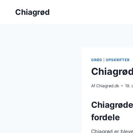
Fortsæt
Chiagrød
til
indhold
GRØD
|
OPSKRIFTER
Chiagrød
Af
Chiagrød.dk
19.
Chiagrøde
fordele
Chiagrød er blev