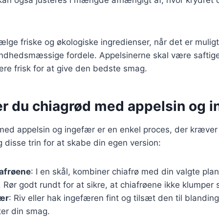
vælge friske og økologiske ingredienser, når det er muligt,
dhedsmæssige fordele. Appelsinerne skal være saftig
re frisk for at give den bedste smag.
er du chiagrød med appelsin og 
med appelsin og ingefær er en enkel proces, der kræver
 disse trin for at skabe din egen version:
iafrøene
: I en skål, kombiner chiafrø med din valgte pl
. Rør godt rundt for at sikre, at chiafrøene ikke klumpe
fær
: Riv eller hak ingefæren fint og tilsæt den til blandin
er din smag.