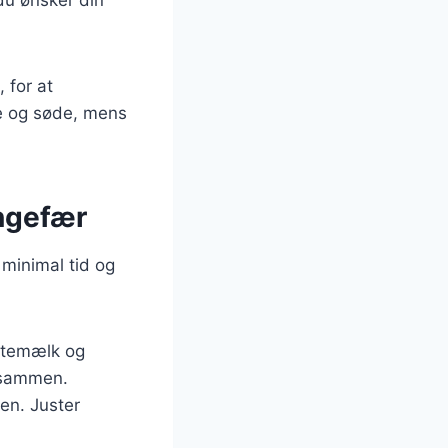
 for at
e og søde, mens
ingefær
 minimal tid og
antemælk og
r sammen.
gen. Juster