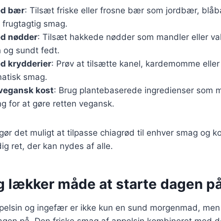
ed bær
: Tilsæt friske eller frosne bær som jordbær, blå
 frugtagtig smag.
d nødder
: Tilsæt hakkede nødder som mandler eller va
 og sundt fedt.
d krydderier
: Prøv at tilsætte kanel, kardemomme eller 
atisk smag.
 vegansk kost
: Brug plantebaserede ingredienser som
g for at gøre retten vegansk.
 gør det muligt at tilpasse chiagrød til enhver smag og k
dig ret, der kan nydes af alle.
g lækker måde at starte dagen p
elsin og ingefær er ikke kun en sund morgenmad, men
agen på. Den friske smag af appelsin kombineret med 