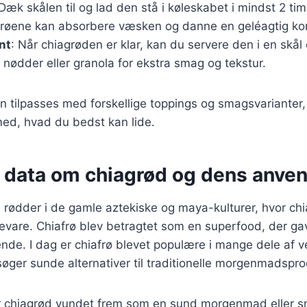
 Dæk skålen til og lad den stå i køleskabet i mindst 2 tim
afrøene kan absorbere væsken og danne en geléagtig ko
nt
: Når chiagrøden er klar, kan du servere den i en skå
r, nødder eller granola for ekstra smag og tekstur.
n tilpasses med forskellige toppings og smagsvarianter
ed, hvad du bedst kan lide.
e data om chiagrød og dens anve
 rødder i de gamle aztekiske og maya-kulturer, hvor chi
evare. Chiafrø blev betragtet som en superfood, der gav
jsende. I dag er chiafrø blevet populære i mange dele af 
øger sunde alternativer til traditionelle morgenmadspro
ar chiagrød vundet frem som en sund morgenmad eller s