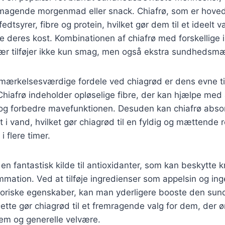
agende morgenmad eller snack. Chiafrø, som er hoved
dtsyrer, fibre og protein, hvilket gør dem til et ideelt v
e deres kost. Kombinationen af chiafrø med forskellige
fær tilføjer ikke kun smag, men også ekstra sundhedsmæ
mærkelsesværdige fordele ved chiagrød er dens evne ti
Chiafrø indeholder opløselige fibre, der kan hjælpe med 
g forbedre mavefunktionen. Desuden kan chiafrø absorb
i vand, hvilket gør chiagrød til en fyldig og mættende r
i flere timer.
en fantastisk kilde til antioxidanter, som kan beskytte 
ammation. Ved at tilføje ingredienser som appelsin og in
toriske egenskaber, kan man yderligere booste den s
Dette gør chiagrød til et fremragende valg for dem, der ø
m og generelle velvære.