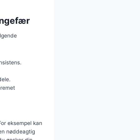
ingefær
ølgende
nsistens.
ele.
cremet
 For eksempel kan
 en nøddeagtig
du ønsker din