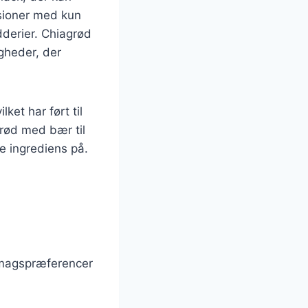
rsioner med kun
dderier. Chiagrød
gheder, der
et har ført til
grød med bær til
e ingrediens på.
smagspræferencer