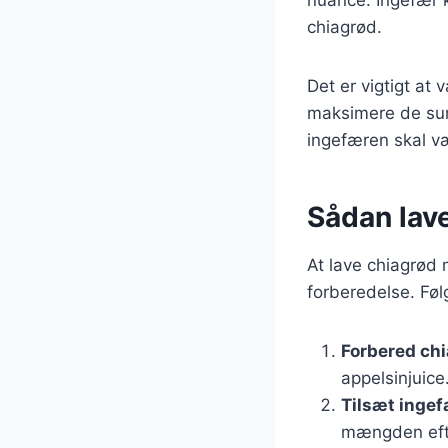
chiagrød.
Det er vigtigt at 
maksimere de sun
ingefæren skal væ
Sådan lav
At lave chiagrød 
forberedelse. Følg
Forbered ch
appelsinjuice
Tilsæt inge
mængden eft