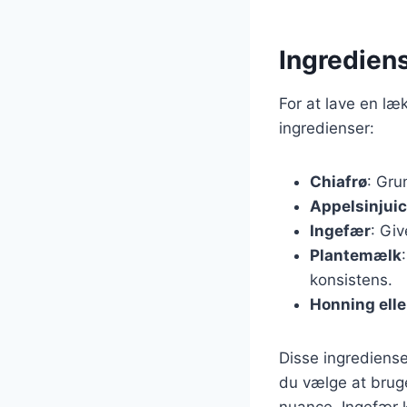
Ingrediens
For at lave en læ
ingredienser:
Chiafrø
: Gru
Appelsinjui
Ingefær
: Gi
Plantemælk
konsistens.
Honning elle
Disse ingrediense
du vælge at brug
nuance. Ingefær 