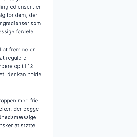
ingrediensen, er
alg for dem, der
 ingredienser som
ssige fordele.
l at fremme en
at regulere
ere op til 12
et, der kan holde
kroppen mod frie
gefær, der begge
undhedsmæssige
nsker at støtte