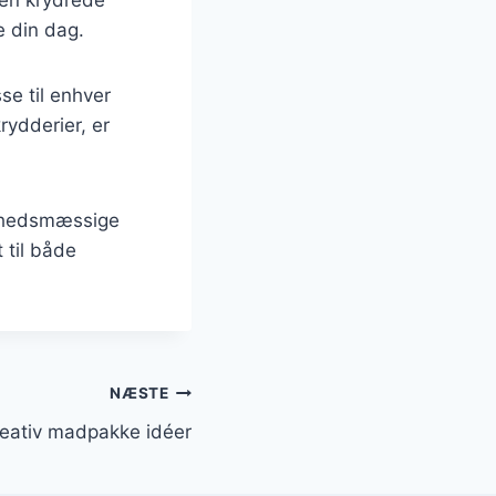
e din dag.
se til enhver
rydderier, er
ndhedsmæssige
 til både
NÆSTE
kreativ madpakke idéer