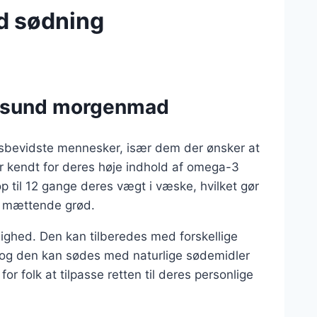
d sødning
m sund morgenmad
dsbevidste mennesker, især dem der ønsker at
 er kendt for deres høje indhold af omega-3
op til 12 gange deres vægt i væske, hvilket gør
og mættende grød.
dighed. Den kan tilberedes med forskellige
g den kan sødes med naturlige sødemidler
or folk at tilpasse retten til deres personlige