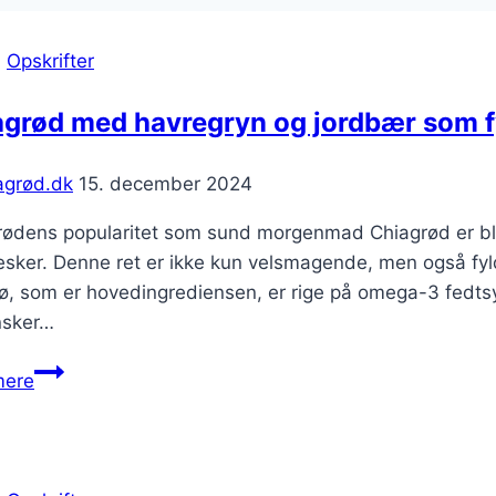
|
Opskrifter
agrød med havregryn og jordbær som 
agrød.dk
15. december 2024
rødens popularitet som sund morgenmad Chiagrød er 
sker. Denne ret er ikke kun velsmagende, men også fyld
ø, som er hovedingrediensen, er rige på omega-3 fedtsyrer
nsker…
Chiagrød
mere
med
havregryn
og
jordbær