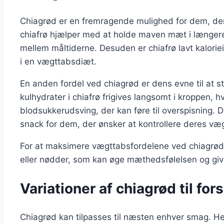
Chiagrød er en fremragende mulighed for dem, der 
chiafrø hjælper med at holde maven mæt i længere 
mellem måltiderne. Desuden er chiafrø lavt kaloriei
i en vægttabsdiæt.
En anden fordel ved chiagrød er dens evne til at s
kulhydrater i chiafrø frigives langsomt i kroppen, 
blodsukkerudsving, der kan føre til overspisning. D
snack for dem, der ønsker at kontrollere deres væg
For at maksimere vægttabsfordelene ved chiagrød, 
eller nødder, som kan øge mæthedsfølelsen og give
Variationer af chiagrød til f
Chiagrød kan tilpasses til næsten enhver smag. Her