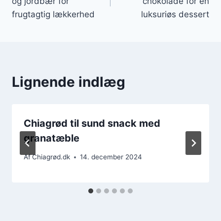
og jordbær for
chokolade for en
frugtagtig lækkerhed
luksuriøs dessert
Lignende indlæg
Chiagrød til sund snack med
granatæble
Af
Chiagrød.dk
14. december 2024