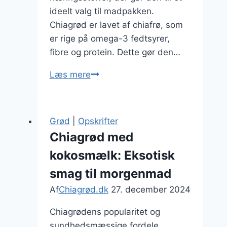
ideelt valg til madpakken.
Chiagrød er lavet af chiafrø, som
er rige på omega-3 fedtsyrer,
fibre og protein. Dette gør den…
Chiagrød
Læs mere
til
madpakke:
nem
Grød
|
Opskrifter
at
Chiagrød med
tage
kokosmælk: Eksotisk
med
på
smag til morgenmad
farten
Af
Chiagrød.dk
27. december 2024
Chiagrødens popularitet og
sundhedsmæssige fordele