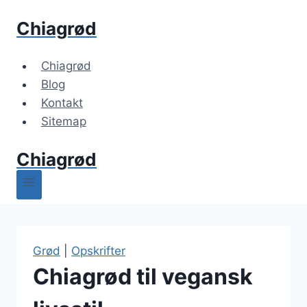
Fortsæt
Chiagrød
til
indhold
Chiagrød
Blog
Kontakt
Sitemap
Chiagrød
Grød
|
Opskrifter
Chiagrød til vegansk