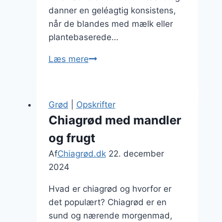
danner en geléagtig konsistens,
når de blandes med mælk eller
plantebaserede…
Chiagrød
Læs mere
til
fyldig
morgenmad
Grød
|
Opskrifter
med
Chiagrød med mandler
frugt
og frugt
Af
Chiagrød.dk
22. december
2024
Hvad er chiagrød og hvorfor er
det populært? Chiagrød er en
sund og nærende morgenmad,