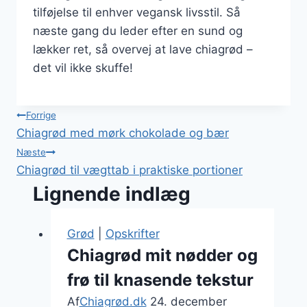
tilføjelse til enhver vegansk livsstil. Så
næste gang du leder efter en sund og
lækker ret, så overvej at lave chiagrød –
det vil ikke skuffe!
Indlægsnavigation
Forrige
Chiagrød med mørk chokolade og bær
Næste
Chiagrød til vægttab i praktiske portioner
Lignende indlæg
Grød
|
Opskrifter
Chiagrød mit nødder og
frø til knasende tekstur
Af
Chiagrød.dk
24. december