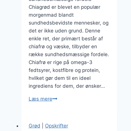
Chiagrød er blevet en populær
morgenmad blandt
sundhedsbevidste mennesker, og
det er ikke uden grund. Denne
enkle ret, der primært består af
chiafrø og væske, tilbyder en
række sundhedsmæssige fordele.
Chiafrø er rige på omega-3
fedtsyrer, kostfibre og protein,
hvilket gør dem til en ideel
ingrediens for dem, der ønsker…
Chiagrød
Læs mere
med
kokosmælk:
Eksotisk
Grød
|
Opskrifter
smag