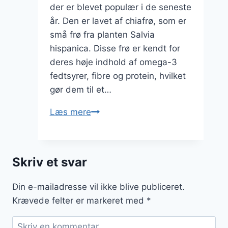
der er blevet populær i de seneste
år. Den er lavet af chiafrø, som er
små frø fra planten Salvia
hispanica. Disse frø er kendt for
deres høje indhold af omega-3
fedtsyrer, fibre og protein, hvilket
gør dem til et…
Chiagrød
Læs mere
med
mandler
og
Skriv et svar
frugt
Din e-mailadresse vil ikke blive publiceret.
Krævede felter er markeret med
*