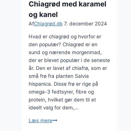
Chiagrød med karamel
til
og kanel
morgenmad
Af
Chiagrød.dk
7. december 2024
Hvad er chiagrød og hvorfor er
den populær? Chiagrød er en
sund og nærende morgenmad,
der er blevet populær i de seneste
år. Den er lavet af chiafrø, som er
små frø fra planten Salvia
hispanica. Disse frø er rige på
omega-3 fedtsyrer, fibre og
protein, hvilket gør dem til et
ideelt valg for dem,…
Chiagrød
Læs mere
med