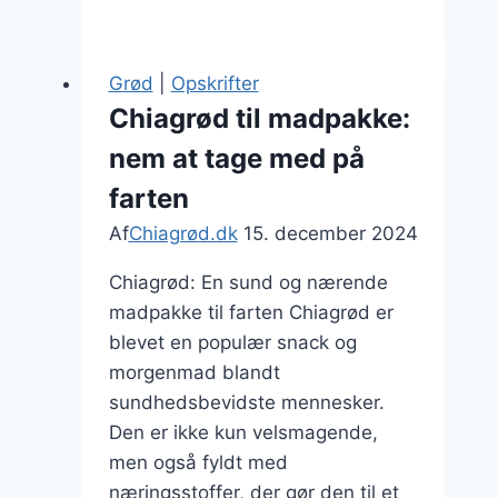
mit
nødder
og
Grød
|
Opskrifter
frø
Chiagrød til madpakke:
til
nem at tage med på
knasende
tekstur
farten
Af
Chiagrød.dk
15. december 2024
Chiagrød: En sund og nærende
madpakke til farten Chiagrød er
blevet en populær snack og
morgenmad blandt
sundhedsbevidste mennesker.
Den er ikke kun velsmagende,
men også fyldt med
næringsstoffer, der gør den til et