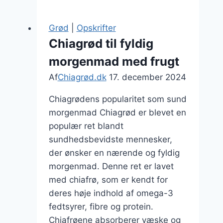
karamel
og
Grød
|
Opskrifter
kanel
Chiagrød til fyldig
morgenmad med frugt
Af
Chiagrød.dk
17. december 2024
Chiagrødens popularitet som sund
morgenmad Chiagrød er blevet en
populær ret blandt
sundhedsbevidste mennesker,
der ønsker en nærende og fyldig
morgenmad. Denne ret er lavet
med chiafrø, som er kendt for
deres høje indhold af omega-3
fedtsyrer, fibre og protein.
Chiafrøene absorberer væske og