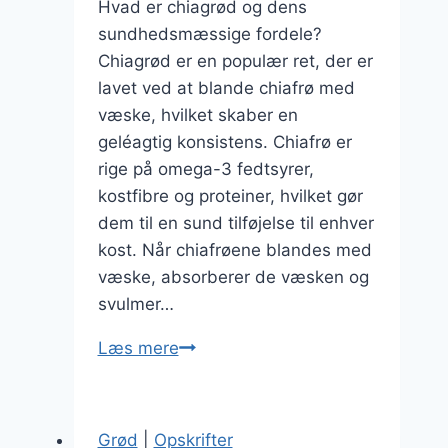
Hvad er chiagrød og dens
sundhedsmæssige fordele?
Chiagrød er en populær ret, der er
lavet ved at blande chiafrø med
væske, hvilket skaber en
geléagtig konsistens. Chiafrø er
rige på omega-3 fedtsyrer,
kostfibre og proteiner, hvilket gør
dem til en sund tilføjelse til enhver
kost. Når chiafrøene blandes med
væske, absorberer de væsken og
svulmer…
Chiagrød
Læs mere
med
sød
kartoffel
Grød
|
Opskrifter