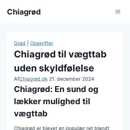
Fortsæt
Chiagrød
til
indhold
Grød
|
Opskrifter
Chiagrød til vægttab
uden skyldfølelse
Af
Chiagrød.dk
21. december 2024
Chiagrød: En sund og
lækker mulighed til
vægttab
Chiagrød er blevet en populær ret blandt