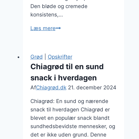
Den bløde og cremede
konsistens,…
Chiagrød
Læs mere
til
vegansk
kost
Grød
|
Opskrifter
uden
Chiagrød til en sund
dyreprodukter
snack i hverdagen
Af
Chiagrød.dk
21. december 2024
Chiagrød: En sund og nærende
snack til hverdagen Chiagrød er
blevet en populær snack blandt
sundhedsbevidste mennesker, og
det er ikke uden grund. Denne