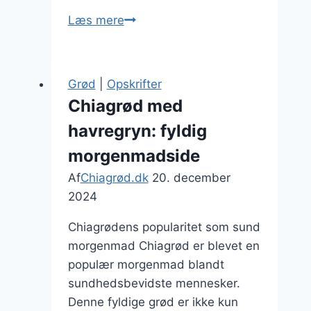
Chiagrød
Læs mere
med
chiafrø
og
Grød
|
Opskrifter
kokosmælk
Chiagrød med
havregryn: fyldig
morgenmadside
Af
Chiagrød.dk
20. december
2024
Chiagrødens popularitet som sund
morgenmad Chiagrød er blevet en
populær morgenmad blandt
sundhedsbevidste mennesker.
Denne fyldige grød er ikke kun