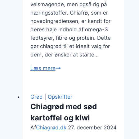
velsmagende, men også rig på
næringsstoffer. Chiafrø, som er
hovedingrediensen, er kendt for
deres høje indhold af omega-3
fedtsyrer, fibre og protein. Dette
gør chiagrød til et ideelt valg for
dem, der ønsker at starte…
Chiagrød
Læs mere
med
havregryn:
fyldig
Grød
|
Opskrifter
morgenmadside
Chiagrød med sød
kartoffel og kiwi
Af
Chiagrød.dk
27. december 2024