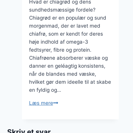
Hvad er chiagrød og dens
sundhedsmæssige fordele?
Chiagrød er en populær og sund
morgenmad, der er lavet med
chiafrø, som er kendt for deres
høje indhold af omega-3
fedtsyrer, fibre og protein.
Chiafrøene absorberer væske og
danner en geléagtig konsistens,
når de blandes med væske,
hvilket gør dem ideelle til at skabe
en fyldig og…
Chiagrød
Læs mere
med
rabarber
og
Skriv et svar