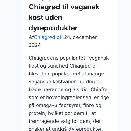
og
Chiagrød til vegansk
kiwi
kost uden
dyreprodukter
Af
Chiagrød.dk
24. december
2024
Chiagrødens popularitet i vegansk
kost og sundhed Chiagrød er
blevet en populær del af mange
veganske kostvaner, da den er
både nærende og alsidig. Chiafrø,
som er hovedingrediensen, er rige
på omega-3 fedtsyrer, fibre og
protein, hvilket gør dem til et
fremragende valg for dem, der
ønsker at undgå dyreprodukter.