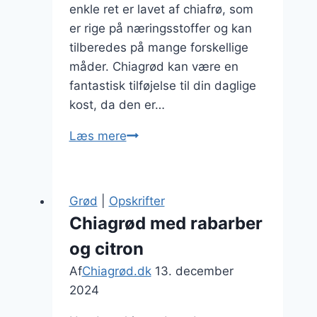
enkle ret er lavet af chiafrø, som
er rige på næringsstoffer og kan
tilberedes på mange forskellige
måder. Chiagrød kan være en
fantastisk tilføjelse til din daglige
kost, da den er…
Chiagrød
Læs mere
til
en
sund
Grød
|
Opskrifter
snack
Chiagrød med rabarber
i
og citron
hverdagen
Af
Chiagrød.dk
13. december
2024