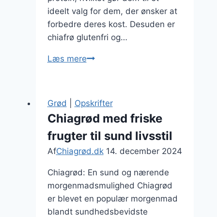
ideelt valg for dem, der ønsker at
forbedre deres kost. Desuden er
chiafrø glutenfri og…
Chiagrød
Læs mere
med
sødning
og
Grød
|
Opskrifter
kokosflager
Chiagrød med friske
frugter til sund livsstil
Af
Chiagrød.dk
14. december 2024
Chiagrød: En sund og nærende
morgenmadsmulighed Chiagrød
er blevet en populær morgenmad
blandt sundhedsbevidste