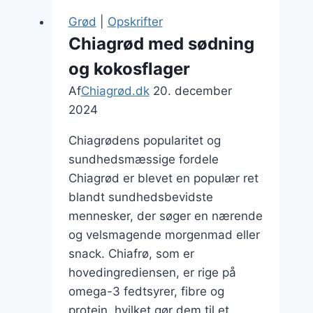
til
Grød
|
Opskrifter
ekstra
Chiagrød med sødning
fylde
og kokosflager
Af
Chiagrød.dk
20. december
2024
Chiagrødens popularitet og
sundhedsmæssige fordele
Chiagrød er blevet en populær ret
blandt sundhedsbevidste
mennesker, der søger en nærende
og velsmagende morgenmad eller
snack. Chiafrø, som er
hovedingrediensen, er rige på
omega-3 fedtsyrer, fibre og
protein, hvilket gør dem til et