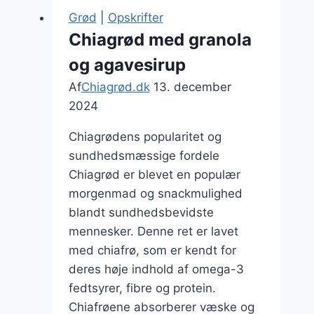
og
Grød
|
Opskrifter
blåbær
Chiagrød med granola
og agavesirup
Af
Chiagrød.dk
13. december
2024
Chiagrødens popularitet og
sundhedsmæssige fordele
Chiagrød er blevet en populær
morgenmad og snackmulighed
blandt sundhedsbevidste
mennesker. Denne ret er lavet
med chiafrø, som er kendt for
deres høje indhold af omega-3
fedtsyrer, fibre og protein.
Chiafrøene absorberer væske og