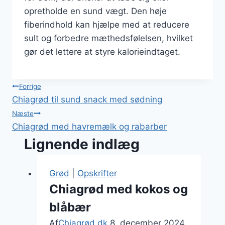
opretholde en sund vægt. Den høje
fiberindhold kan hjælpe med at reducere
sult og forbedre mæthedsfølelsen, hvilket
gør det lettere at styre kalorieindtaget.
Indlægsnavigation
Forrige
Chiagrød til sund snack med sødning
Næste
Chiagrød med havremælk og rabarber
Lignende indlæg
Grød
|
Opskrifter
Chiagrød med kokos og
blåbær
Af
Chiagrød.dk
8. december 2024