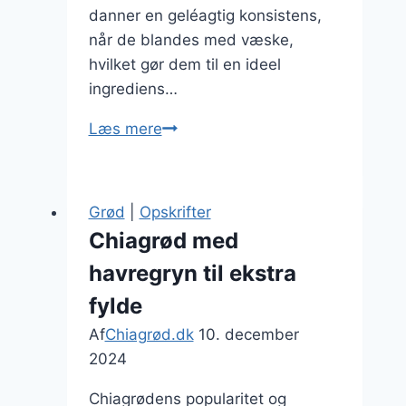
danner en geléagtig konsistens,
når de blandes med væske,
hvilket gør dem til en ideel
ingrediens…
Chiagrød
Læs mere
med
granola
og
Grød
|
Opskrifter
agavesirup
Chiagrød med
havregryn til ekstra
fylde
Af
Chiagrød.dk
10. december
2024
Chiagrødens popularitet og