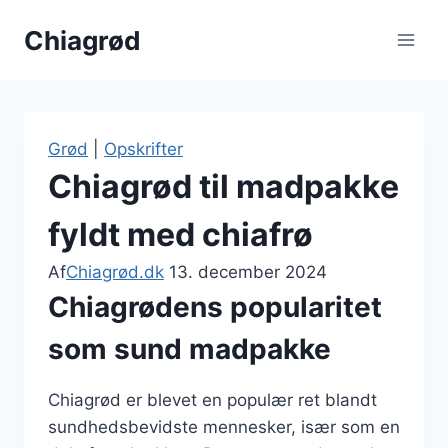
Fortsæt
Chiagrød
til
indhold
Grød
|
Opskrifter
Chiagrød til madpakke
fyldt med chiafrø
Af
Chiagrød.dk
13. december 2024
Chiagrødens popularitet
som sund madpakke
Chiagrød er blevet en populær ret blandt
sundhedsbevidste mennesker, især som en