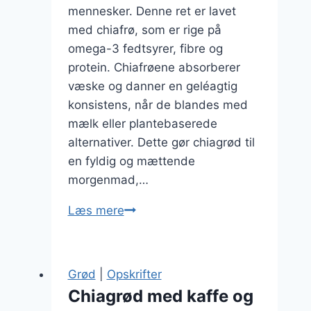
mennesker. Denne ret er lavet
med chiafrø, som er rige på
omega-3 fedtsyrer, fibre og
protein. Chiafrøene absorberer
væske og danner en geléagtig
konsistens, når de blandes med
mælk eller plantebaserede
alternativer. Dette gør chiagrød til
en fyldig og mættende
morgenmad,…
Chiagrød
Læs mere
med
friske
frugter
Grød
|
Opskrifter
til
Chiagrød med kaffe og
sund