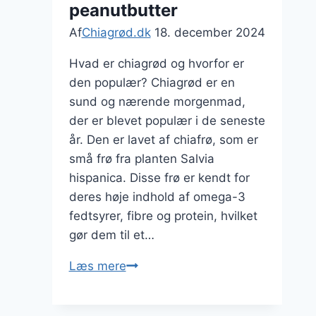
peanutbutter
livsstil
Af
Chiagrød.dk
18. december 2024
Hvad er chiagrød og hvorfor er
den populær? Chiagrød er en
sund og nærende morgenmad,
der er blevet populær i de seneste
år. Den er lavet af chiafrø, som er
små frø fra planten Salvia
hispanica. Disse frø er kendt for
deres høje indhold af omega-3
fedtsyrer, fibre og protein, hvilket
gør dem til et…
Chiagrød
Læs mere
med
kaffe