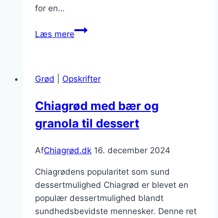
for en…
Chiagrød
Læs mere
med
jordbær
der
Grød
|
Opskrifter
vækker
minder
Chiagrød med bær og
om
granola til dessert
sommeren
Af
Chiagrød.dk
16. december 2024
Chiagrødens popularitet som sund
dessertmulighed Chiagrød er blevet en
populær dessertmulighed blandt
sundhedsbevidste mennesker. Denne ret