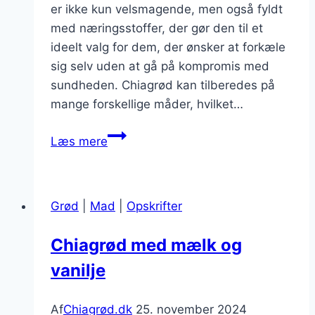
er ikke kun velsmagende, men også fyldt
med næringsstoffer, der gør den til et
ideelt valg for dem, der ønsker at forkæle
sig selv uden at gå på kompromis med
sundheden. Chiagrød kan tilberedes på
mange forskellige måder, hvilket…
Chiagrød
Læs mere
med
bær
og
Grød
|
Mad
|
Opskrifter
granola
til
Chiagrød med mælk og
dessert
vanilje
Af
Chiagrød.dk
25. november 2024