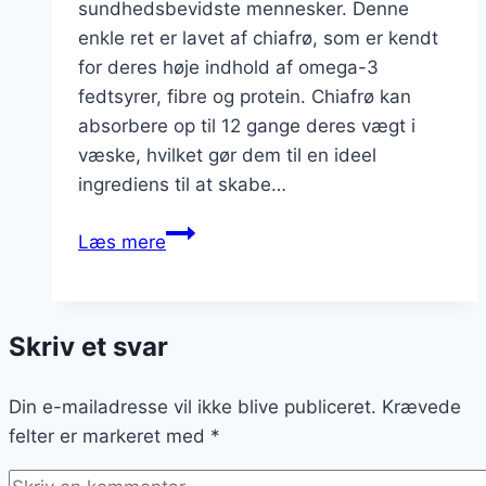
sundhedsbevidste mennesker. Denne
enkle ret er lavet af chiafrø, som er kendt
for deres høje indhold af omega-3
fedtsyrer, fibre og protein. Chiafrø kan
absorbere op til 12 gange deres vægt i
væske, hvilket gør dem til en ideel
ingrediens til at skabe…
Chiagrød
Læs mere
med
vanilje:
tilføj
Skriv et svar
sødme
til
Din e-mailadresse vil ikke blive publiceret.
din
Krævede
felter er markeret med
morgenmad
*