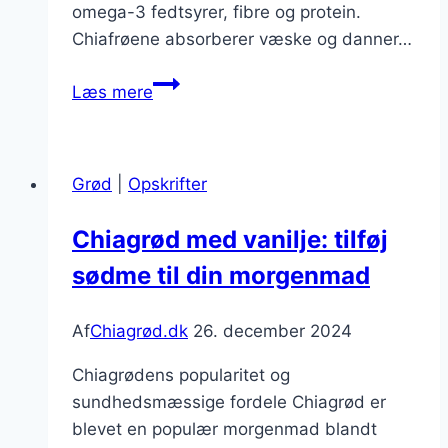
omega-3 fedtsyrer, fibre og protein.
Chiafrøene absorberer væske og danner…
Chiagrød
Læs mere
til
måltid
eller
Grød
|
Opskrifter
dessert
Chiagrød med vanilje: tilføj
sødme til din morgenmad
Af
Chiagrød.dk
26. december 2024
Chiagrødens popularitet og
sundhedsmæssige fordele Chiagrød er
blevet en populær morgenmad blandt