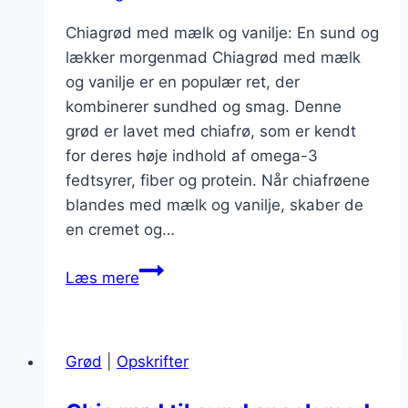
Chiagrød med mælk og vanilje: En sund og
lækker morgenmad Chiagrød med mælk
og vanilje er en populær ret, der
kombinerer sundhed og smag. Denne
grød er lavet med chiafrø, som er kendt
for deres høje indhold af omega-3
fedtsyrer, fiber og protein. Når chiafrøene
blandes med mælk og vanilje, skaber de
en cremet og…
Chiagrød
Læs mere
med
mælk
og
Grød
|
Opskrifter
vanilje