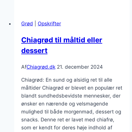
til
sund
snack
Grød
|
Opskrifter
med
havremælk
Chiagrød til måltid eller
dessert
Af
Chiagrød.dk
21. december 2024
Chiagrød: En sund og alsidig ret til alle
måltider Chiagrød er blevet en populær ret
blandt sundhedsbevidste mennesker, der
ønsker en nærende og velsmagende
mulighed til både morgenmad, dessert og
snacks. Denne ret er lavet med chiafrø,
som er kendt for deres høje indhold af