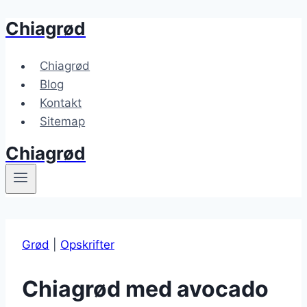
Chiagrød
Fortsæt
til
indhold
Chiagrød
Blog
Kontakt
Sitemap
Chiagrød
Grød
|
Opskrifter
Chiagrød med avocado