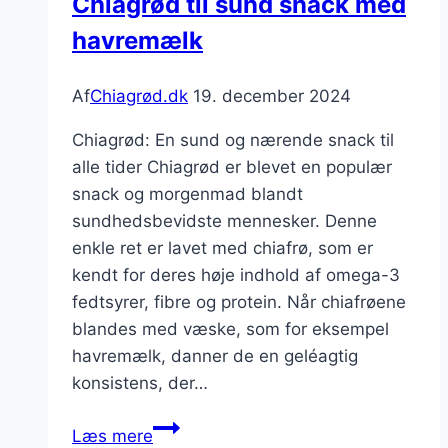
Chiagrød til sund snack med
havremælk
Af
Chiagrød.dk
19. december 2024
Chiagrød: En sund og nærende snack til
alle tider Chiagrød er blevet en populær
snack og morgenmad blandt
sundhedsbevidste mennesker. Denne
enkle ret er lavet med chiafrø, som er
kendt for deres høje indhold af omega-3
fedtsyrer, fibre og protein. Når chiafrøene
blandes med væske, som for eksempel
havremælk, danner de en geléagtig
konsistens, der…
Chiagrød
Læs mere