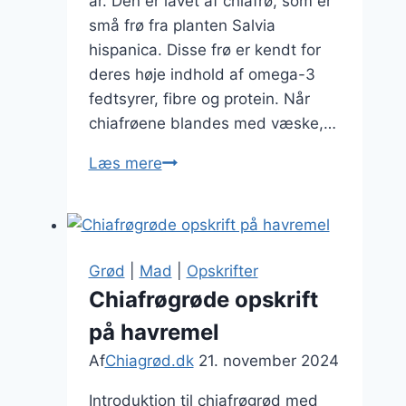
år. Den er lavet af chiafrø, som er
små frø fra planten Salvia
hispanica. Disse frø er kendt for
deres høje indhold af omega-3
fedtsyrer, fibre og protein. Når
chiafrøene blandes med væske,…
Chiagrød
Læs mere
med
mandelmælk
Grød
|
Mad
|
Opskrifter
Chiafrøgrøde opskrift
på havremel
Af
Chiagrød.dk
21. november 2024
Introduktion til chiafrøgrød med