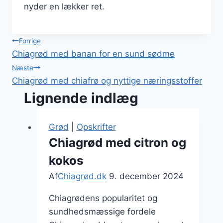
nyder en lækker ret.
Indlægsnavigation
Forrige
Chiagrød med banan for en sund sødme
Næste
Chiagrød med chiafrø og nyttige næringsstoffer
Lignende indlæg
Grød
|
Opskrifter
Chiagrød med citron og
kokos
Af
Chiagrød.dk
9. december 2024
Chiagrødens popularitet og
sundhedsmæssige fordele