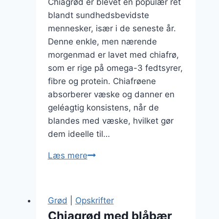
Chiagrød er blevet en populær ret
blandt sundhedsbevidste
mennesker, især i de seneste år.
Denne enkle, men nærende
morgenmad er lavet med chiafrø,
som er rige på omega-3 fedtsyrer,
fibre og protein. Chiafrøene
absorberer væske og danner en
geléagtig konsistens, når de
blandes med væske, hvilket gør
dem ideelle til…
Chiagrød
Læs mere
med
citron
og
Grød
|
Opskrifter
kokos
Chiagrød med blåbær