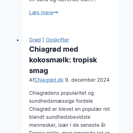
Sund
Læs mere
chiagrød
opskrift
med
Grød
|
Opskrifter
frugt
Chiagrød med
kokosmælk: tropisk
smag
Af
Chiagrød.dk
9. december 2024
Chiagrødens popularitet og
sundhedsmæssige fordele
Chiagrød er blevet en populær ret
blandt sundhedsbevidste
mennesker, især i de seneste år.
Denne enkle, men nærende ret er