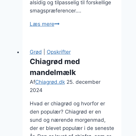
alsidig og tilpasselig til forskellige
smagspræferencer….
Chiagrød
Læs mere
med
blåbær
til
Grød
|
Opskrifter
dessert
Chiagrød med
mandelmælk
Af
Chiagrød.dk
25. december
2024
Hvad er chiagrød og hvorfor er
den populær? Chiagrød er en
sund og nærende morgenmad,
der er blevet populær i de seneste