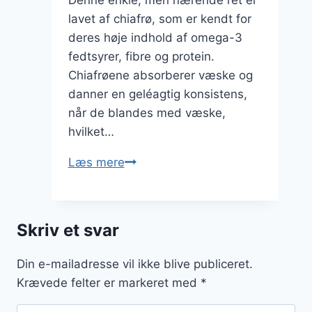
lavet af chiafrø, som er kendt for
deres høje indhold af omega-3
fedtsyrer, fibre og protein.
Chiafrøene absorberer væske og
danner en geléagtig konsistens,
når de blandes med væske,
hvilket…
Chiagrød
Læs mere
med
kokosmælk:
tropisk
Skriv et svar
smag
Din e-mailadresse vil ikke blive publiceret.
Krævede felter er markeret med
*