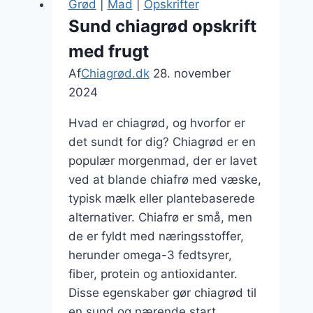
Grød
|
Mad
|
Opskrifter
Sund chiagrød opskrift
med frugt
Af
Chiagrød.dk
28. november
2024
Hvad er chiagrød, og hvorfor er
det sundt for dig? Chiagrød er en
populær morgenmad, der er lavet
ved at blande chiafrø med væske,
typisk mælk eller plantebaserede
alternativer. Chiafrø er små, men
de er fyldt med næringsstoffer,
herunder omega-3 fedtsyrer,
fiber, protein og antioxidanter.
Disse egenskaber gør chiagrød til
en sund og nærende start…