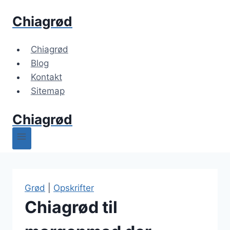
Fortsæt
Chiagrød
til
indhold
Chiagrød
Blog
Kontakt
Sitemap
Chiagrød
Grød
|
Opskrifter
Chiagrød til