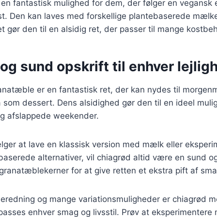
en fantastisk mulighed for dem, der følger en vegansk e
st. Den kan laves med forskellige plantebaserede mælk
t gør den til en alsidig ret, der passer til mange kostbe
og sund opskrift til enhver lejlig
natæble er en fantastisk ret, der kan nydes til morge
 som dessert. Dens alsidighed gør den til en ideel mul
og afslappede weekender.
ger at lave en klassisk version med mælk eller eksper
ebaserede alternativer, vil chiagrød altid være en sund o
granatæblekerner for at give retten et ekstra pift af sma
lberedning og mange variationsmuligheder er chiagrød 
ilpasses enhver smag og livsstil. Prøv at eksperimentere 