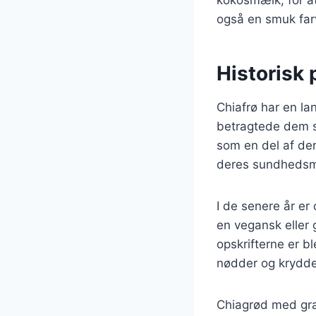
også en smuk far
Historisk 
Chiafrø har en la
betragtede dem so
som en del af de
deres sundhedsm
I de senere år er
en vegansk eller 
opskrifterne er ble
nødder og krydder
Chiagrød med gra