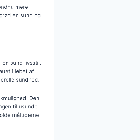
 endnu mere
agrød en sund og
n sund livsstil.
uet i løbet af
nerelle sundhed.
ckmulighed. Den
ngen til usunde
holde måltiderne