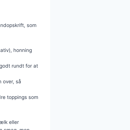
undopskrift, som
nativ), honning
godt rundt for at
n over, så
dre toppings som
lk eller
kun smag, men