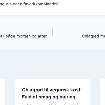
ind din egen favoritkombination!
gation
sstil både morgen og aften
Chiagrød m
Chiagrød til vegansk kost:
Fuld af smag og næring