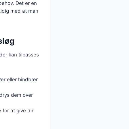
behov. Det er en
tidig med at man
sløg
 der kan tilpasses
bær eller hindbær
 drys dem over
e for at give din