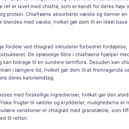
 ret er lavet med chiafrø, som er kendt for deres høje 
e og protein. Chiafrøene absorberer væske og danner en 
e blandes med væske, hvilket gør dem til en ideel base
fordele ved chiagrød inkluderer forbedret fordøjelse,
blodsukkeret. De opløselige fibre i chiafrøene hjælper me
g kan bidrage til en sundere tarmflora. Desuden kan ch
mæt i længere tid, hvilket gør dem til et fremragende v
lere deres kalorieindtag.
asses med forskellige ingredienser, hvilket gør den alsid
iske frugter til nødder og krydderier, mulighederne er
ulære variationer er chiagrød med granatæble, som tilfø
 til retten.