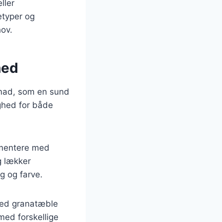
ller
etyper og
hov.
hed
nmad, som en sund
ighed for både
imentere med
g lækker
g og farve.
med granatæble
med forskellige