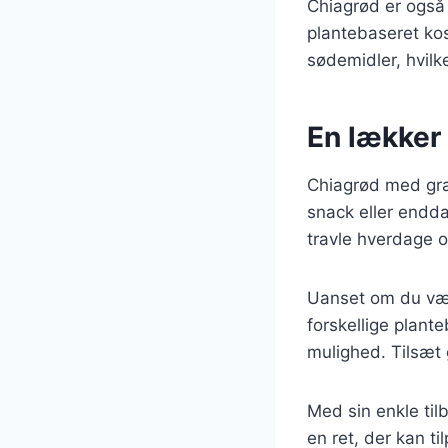
Chiagrød er også 
plantebaseret ko
sødemidler, hvilke
En lækker 
Chiagrød med gra
snack eller endda
travle hverdage 
Uanset om du væl
forskellige plant
mulighed. Tilsæt 
Med sin enkle ti
en ret, der kan t