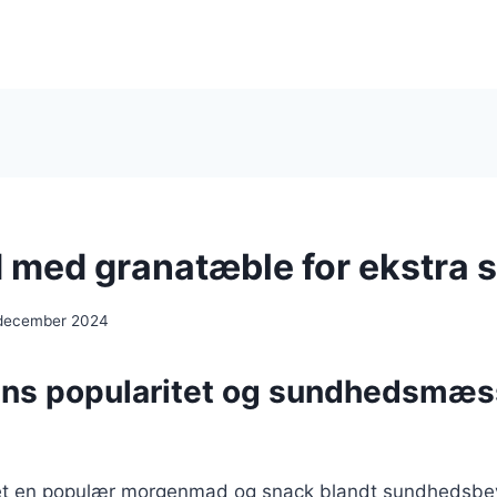
 med granatæble for ekstra
 december 2024
ns popularitet og sundhedsmæs
vet en populær morgenmad og snack blandt sundhedsbe