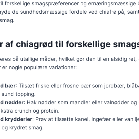
 til forskellige smagspræferencer og ernæringsmæssige 
nyde de sundhedsmæssige fordele ved chiafrø på, sam
 smag.
r af chiagrød til forskellige smag
res på utallige måder, hvilket gør den til en alsidig ret,
er nogle populære variationer:
ed bær
: Tilsæt friske eller frosne bær som jordbær, blå
 sund topping.
d nødder
: Hak nødder som mandler eller valnødder og
ekstra crunch og protein.
d krydderier
: Prøv at tilsætte kanel, ingefær eller vanilj
 og krydret smag.