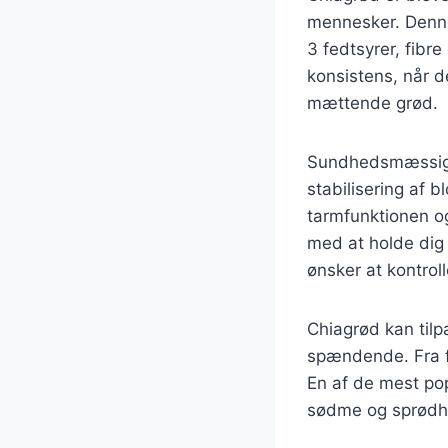
mennesker. Denne
3 fedtsyrer, fibr
konsistens, når d
mættende grød.
Sundhedsmæssige 
stabilisering af 
tarmfunktionen o
med at holde dig 
ønsker at kontrol
Chiagrød kan tilp
spændende. Fra fr
En af de mest pop
sødme og sprødhed