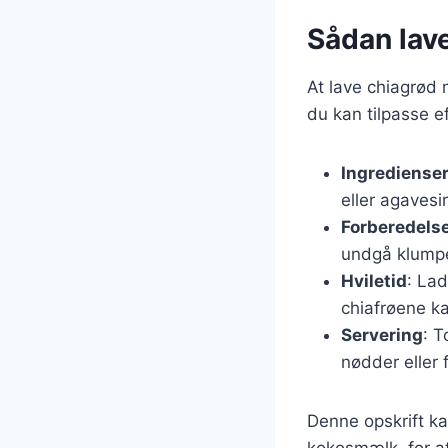
Sådan lav
At lave chiagrød 
du kan tilpasse e
Ingrediense
eller agavesi
Forberedels
undgå klumpe
Hviletid
: Lad
chiafrøene k
Servering
: 
nødder eller f
Denne opskrift k
kokosmælk, for a