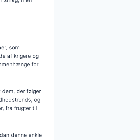
ø
aer, som
de af krigere og
sammenhænge for
t dem, der følger
undhedstrends, og
, fra frugter til
ordan denne enkle