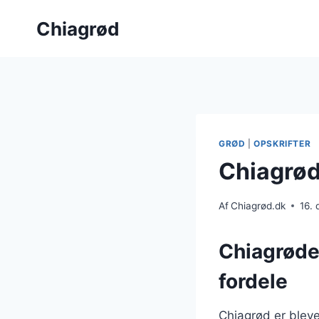
Fortsæt
Chiagrød
til
indhold
GRØD
|
OPSKRIFTER
Chiagrød
Af
Chiagrød.dk
16.
Chiagrøde
fordele
Chiagrød er ble