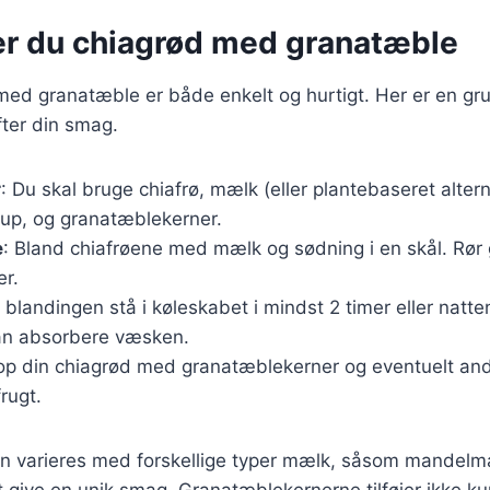
er du chiagrød med granatæble
med granatæble er både enkelt og hurtigt. Her er en gr
fter din smag.
r
: Du skal bruge chiafrø, mælk (eller plantebaseret alter
rup, og granatæblekerner.
e
: Bland chiafrøene med mælk og sødning i en skål. Rør 
r.
 blandingen stå i køleskabet i mindst 2 timer eller natte
an absorbere væsken.
Top din chiagrød med granatæblekerner og eventuelt an
rugt.
an varieres med forskellige typer mælk, såsom mandelmæ
t give en unik smag. Granatæblekernerne tilføjer ikke 