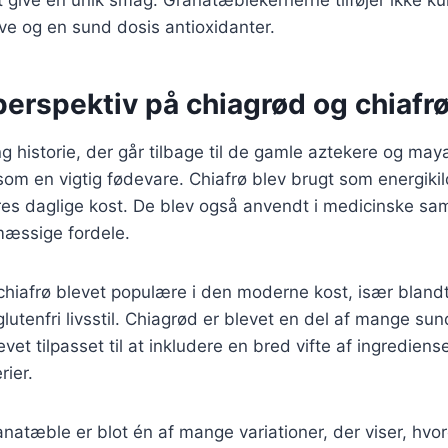
ve og en sund dosis antioxidanter.
perspektiv på chiagrød og chiafr
ng historie, der går tilbage til de gamle aztekere og may
m en vigtig fødevare. Chiafrø blev brugt som energikil
res daglige kost. De blev også anvendt i medicinske 
æssige fordele.
 chiafrø blevet populære i den moderne kost, især bland
glutenfri livsstil. Chiagrød er blevet en del af mange s
vet tilpasset til at inkludere en bred vifte af ingredienser
ier.
natæble er blot én af mange variationer, der viser, hv