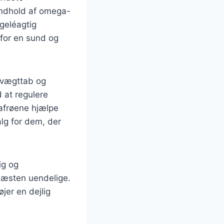
indhold af omega-
geléagtig
 for en sund og
 vægttab og
d at regulere
iafrøene hjælpe
alg for dem, der
ig og
 næsten uendelige.
jer en dejlig