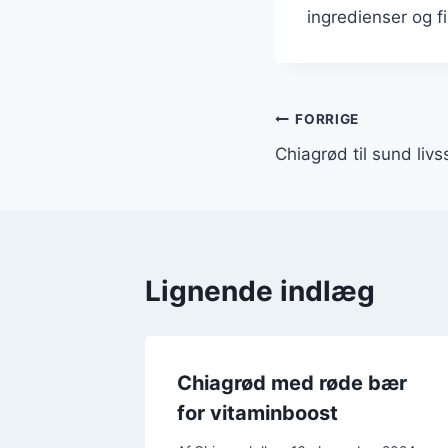
ingredienser og f
Indlægsnavi
FORRIGE
Chiagrød til sund liv
Lignende indlæg
skrift
Chiagrød med røde bær
for vitaminboost