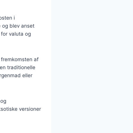
osten i
 og blev anset
for valuta og
d fremkomsten af
n traditionelle
rgenmad eller
 og
sotiske versioner