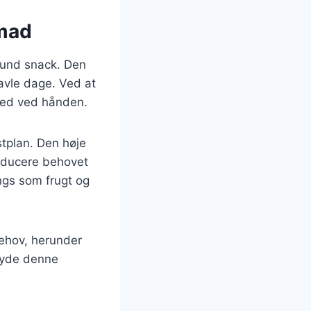
nmad
sund snack. Den
ravle dage. Ved at
ghed ved hånden.
stplan. Den høje
reducere behovet
ngs som frugt og
behov, herunder
 nyde denne