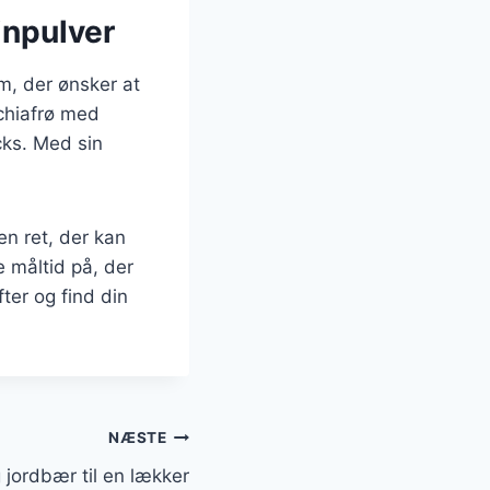
inpulver
, der ønsker at
chiafrø med
cks. Med sin
en ret, der kan
e måltid på, der
ter og find din
NÆSTE
jordbær til en lækker