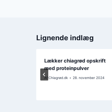
Lignende indlæg
edelse
Lækker chiagrød opskrift
d
med proteinpulver
r 2024
Af
Chiagrød.dk
28. november 2024