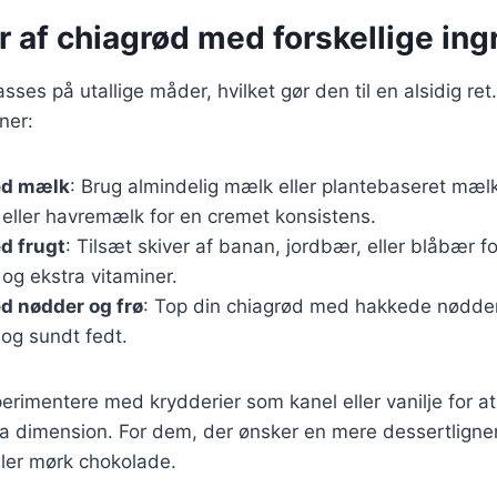
r af chiagrød med forskellige in
sses på utallige måder, hvilket gør den til en alsidig ret
ner:
ed mælk
: Brug almindelig mælk eller plantebaseret mæ
ller havremælk for en cremet konsistens.
d frugt
: Tilsæt skiver af banan, jordbær, eller blåbær fo
og ekstra vitaminer.
d nødder og frø
: Top din chiagrød med hakkede nødder e
h og sundt fedt.
rimentere med krydderier som kanel eller vanilje for at
ra dimension. For dem, der ønsker en mere dessertligne
eller mørk chokolade.