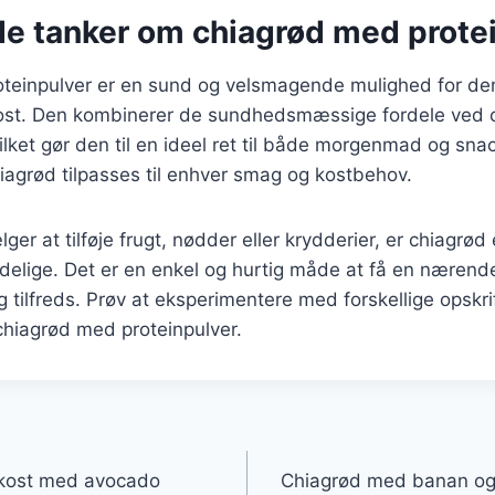
de tanker om chiagrød med prote
teinpulver er en sund og velsmagende mulighed for dem
ost. Den kombinerer de sundhedsmæssige fordele ved 
vilket gør den til en ideel ret til både morgenmad og sna
iagrød tilpasses til enhver smag og kostbehov.
r at tilføje frugt, nødder eller krydderier, er chiagrød 
ndelige. Det er en enkel og hurtig måde at få en nærend
 tilfreds. Prøv at eksperimentere med forskellige opskrif
 chiagrød med proteinpulver.
gation
 kost med avocado
Chiagrød med banan og 