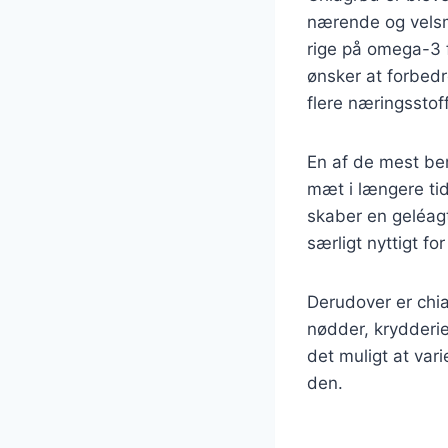
nærende og velsm
rige på omega-3 fe
ønsker at forbedr
flere næringsstof
En af de mest be
mæt i længere tid
skaber en geléagt
særligt nyttigt fo
Derudover er chia
nødder, krydderie
det muligt at var
den.