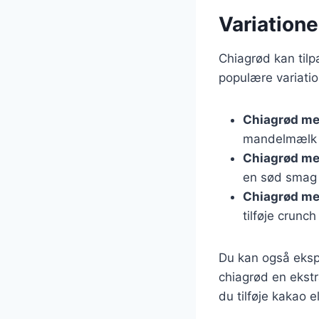
Variatione
Chiagrød kan tilpa
populære variatio
Chiagrød m
mandelmælk e
Chiagrød me
en sød smag 
Chiagrød me
tilføje crunc
Du kan også ekspe
chiagrød en ekst
du tilføje kakao 