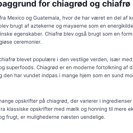
baggrund for chiagrød og chiafrø
fra Mexico og Guatemala, hvor de har været en del af k
blev brugt af aztekerne og mayaerne som en energikilde
inske egenskaber. Chiafrø blev også brugt som en form 
igiøse ceremonier.
 chiafrø blevet populære i den vestlige verden, især me
g superfoods. Chiagrød er en moderne fortolkning af de
 og den har vundet indpas i mange hjem som en sund mo
mange opskrifter på chiagrød, der varierer i ingredienser
ra klassiske opskrifter med mælk og honning til mere ek
 frugt, er mulighederne næsten uendelige.