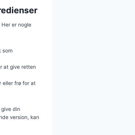
gredienser
. Her er nogle
lk som
r at give retten
ller frø for at
 give din
nde version, kan