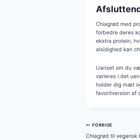
Afslutten
Chiagrød med pro
forbedre deres k
ekstra protein, h
alsidighed kan ch
Uanset om du vælge
varieres i det ue
holder dig mæt og
favoritversion af
Indlægsnavi
FORRIGE
Chiagrød til vegansk