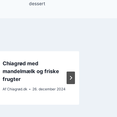
dessert
Chiagrød med
Chiagrø
mandelmælk og friske
kokosf
frugter
Af
Chiagrø
Af
Chiagrød.dk
26. december 2024