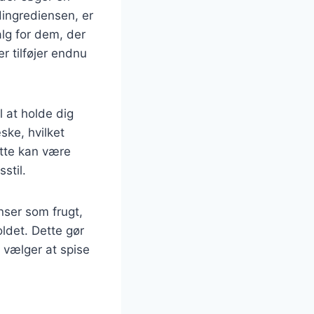
ingrediensen, er
alg for dem, der
r tilføjer endnu
 at holde dig
ske, hvilket
ette kan være
stil.
enser som frugt,
ldet. Dette gør
u vælger at spise