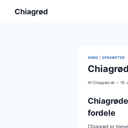
Fortsæt
Chiagrød
til
indhold
GRØD
|
OPSKRIFTER
Chiagrød 
Af
Chiagrød.dk
19.
Chiagrøde
fordele
Chiagrød er blev