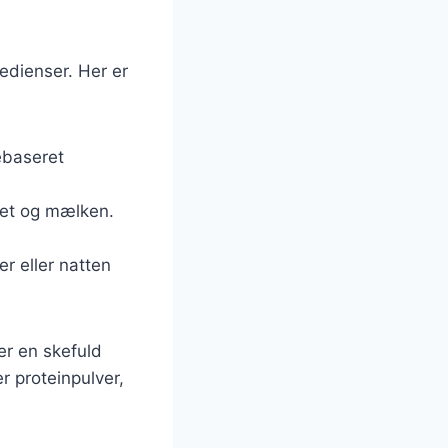
edienser. Her er
tebaseret
eret og mælken.
er eller natten
er en skefuld
r proteinpulver,