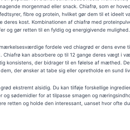
agende morgenmad eller snack. Chiafrø, som er hoved
dtsyrer, fibre og protein, hvilket gør dem til et ideelt v
e deres kost. Kombinationen af chiafrø med proteinpulve
fer og gør retten til en fyldig og energigivende mulighed.
mærkelsesværdige fordele ved chiagrød er dens evne til
. Chiafrø kan absorbere op til 12 gange deres vægt i væ
ig konsistens, der bidrager til en følelse af mæthed. D
r dem, der ønsker at tabe sig eller opretholde en sund livs
grød ekstremt alsidig. Du kan tilføje forskellige ingredi
r og sødemidler for at tilpasse smagen og næringsindho
iere retten og holde den interessant, uanset hvor ofte d