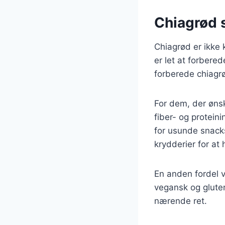
Chiagrød 
Chiagrød er ikke
er let at forbered
forberede chiagrø
For dem, der ønsk
fiber- og protein
for usunde snack
krydderier for at 
En anden fordel v
vegansk og gluten
nærende ret.