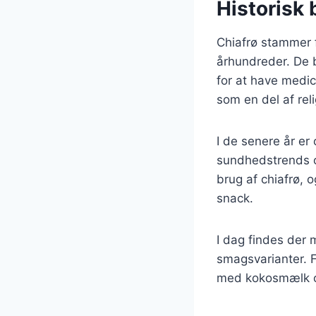
Historisk 
Chiafrø stammer 
århundreder. De 
for at have medic
som en del af rel
I de senere år er
sundhedstrends o
brug af chiafrø,
snack.
I dag findes der 
smagsvarianter. F
med kokosmælk og