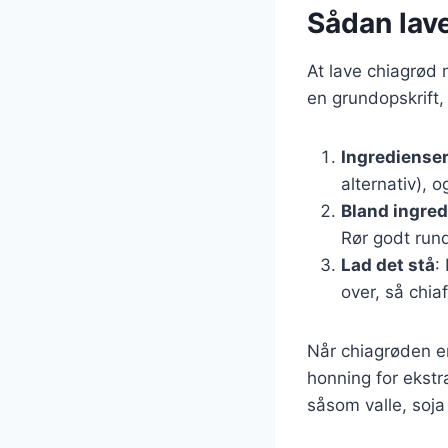
Sådan lav
At lave chiagrød 
en grundopskrift,
Ingrediense
alternativ), 
Bland ingre
Rør godt rund
Lad det stå
:
over, så chi
Når chiagrøden er
honning for ekstr
såsom valle, soja 