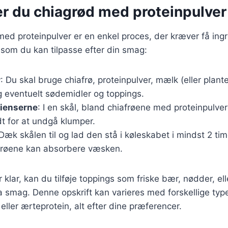
er du chiagrød med proteinpulver
med proteinpulver er en enkel proces, der kræver få ingr
 som du kan tilpasse efter din smag:
r
: Du skal bruge chiafrø, proteinpulver, mælk (eller plan
og eventuelt sødemidler og toppings.
dienserne
: I en skål, bland chiafrøene med proteinpulv
t for at undgå klumper.
 Dæk skålen til og lad den stå i køleskabet i mindst 2 tim
afrøene kan absorbere væsken.
 klar, kan du tilføje toppings som friske bær, nødder, ell
a smag. Denne opskrift kan varieres med forskellige type
eller ærteprotein, alt efter dine præferencer.