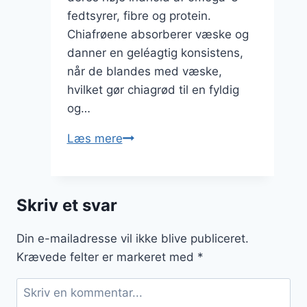
fedtsyrer, fibre og protein.
Chiafrøene absorberer væske og
danner en geléagtig konsistens,
når de blandes med væske,
hvilket gør chiagrød til en fyldig
og…
Chiagrød
Læs mere
med
bær
for
Skriv et svar
en
frisk
Din e-mailadresse vil ikke blive publiceret.
start
Krævede felter er markeret med
*