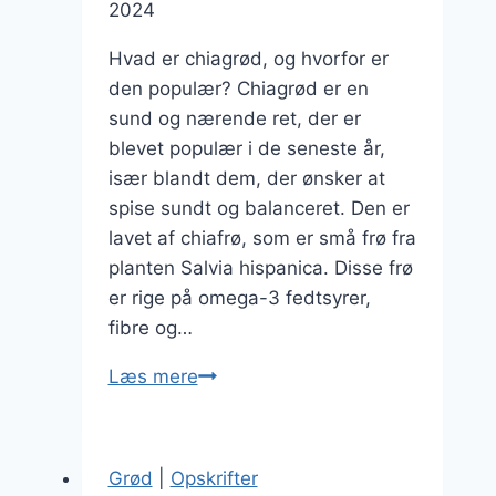
2024
Hvad er chiagrød, og hvorfor er
den populær? Chiagrød er en
sund og nærende ret, der er
blevet populær i de seneste år,
især blandt dem, der ønsker at
spise sundt og balanceret. Den er
lavet af chiafrø, som er små frø fra
planten Salvia hispanica. Disse frø
er rige på omega-3 fedtsyrer,
fibre og…
Chiagrød
Læs mere
med
kokos
for
Grød
|
Opskrifter
en