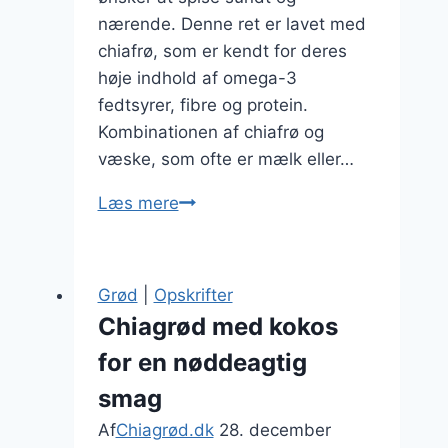
nærende. Denne ret er lavet med
chiafrø, som er kendt for deres
høje indhold af omega-3
fedtsyrer, fibre og protein.
Kombinationen af chiafrø og
væske, som ofte er mælk eller…
Chiagrød
Læs mere
med
kokosmælk
til
Grød
|
Opskrifter
en
Chiagrød med kokos
tropisk
for en nøddeagtig
snack
smag
Af
Chiagrød.dk
28. december