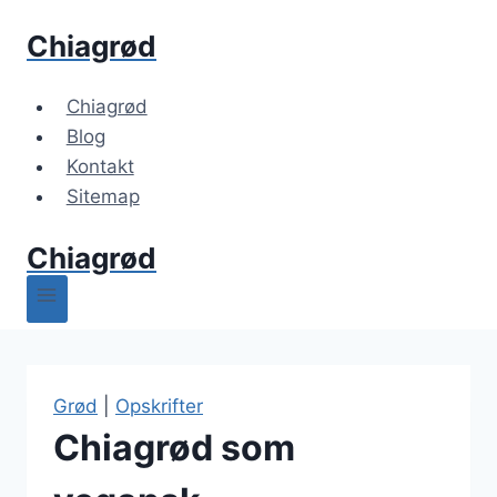
Fortsæt
Chiagrød
til
indhold
Chiagrød
Blog
Kontakt
Sitemap
Chiagrød
Grød
|
Opskrifter
Chiagrød som