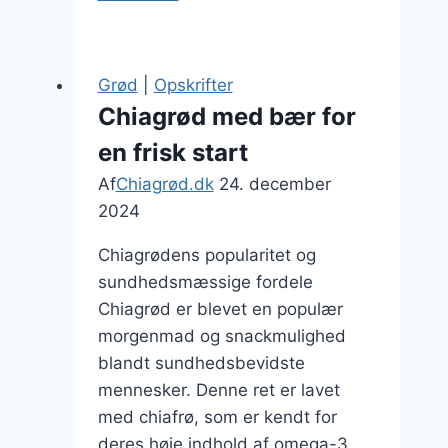
med
havregryn
og
Grød
|
Opskrifter
æblebiter
Chiagrød med bær for
en frisk start
Af
Chiagrød.dk
24. december
2024
Chiagrødens popularitet og
sundhedsmæssige fordele
Chiagrød er blevet en populær
morgenmad og snackmulighed
blandt sundhedsbevidste
mennesker. Denne ret er lavet
med chiafrø, som er kendt for
deres høje indhold af omega-3