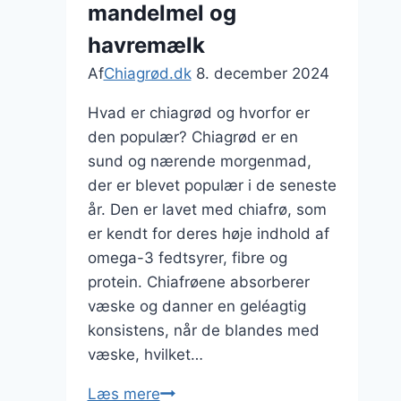
mandelmel og
havremælk
Af
Chiagrød.dk
8. december 2024
Hvad er chiagrød og hvorfor er
den populær? Chiagrød er en
sund og nærende morgenmad,
der er blevet populær i de seneste
år. Den er lavet med chiafrø, som
er kendt for deres høje indhold af
omega-3 fedtsyrer, fibre og
protein. Chiafrøene absorberer
væske og danner en geléagtig
konsistens, når de blandes med
væske, hvilket…
Chiagrød
Læs mere