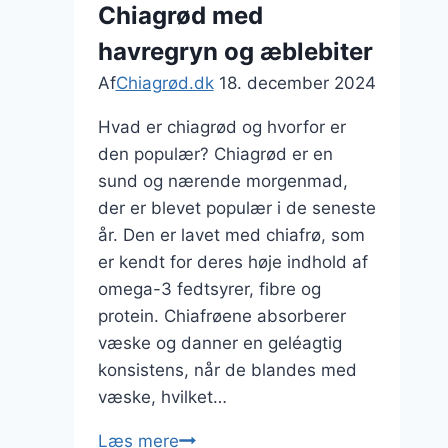
Chiagrød med
nøddeagtig
havregryn og æblebiter
smag
Af
Chiagrød.dk
18. december 2024
Hvad er chiagrød og hvorfor er
den populær? Chiagrød er en
sund og nærende morgenmad,
der er blevet populær i de seneste
år. Den er lavet med chiafrø, som
er kendt for deres høje indhold af
omega-3 fedtsyrer, fibre og
protein. Chiafrøene absorberer
væske og danner en geléagtig
konsistens, når de blandes med
væske, hvilket…
Chiagrød
Læs mere