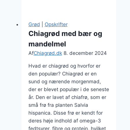
med
mandelmel
og
Grød
|
Opskrifter
havremælk
Chiagrød med bær og
mandelmel
Af
Chiagrød.dk
8. december 2024
Hvad er chiagrød og hvorfor er
den populær? Chiagrød er en
sund og nærende morgenmad,
der er blevet populær i de seneste
år. Den er lavet af chiafrø, som er
små frø fra planten Salvia
hispanica. Disse frø er kendt for
deres høje indhold af omega-3
fedtsyrer, fibre og protein, hvilket