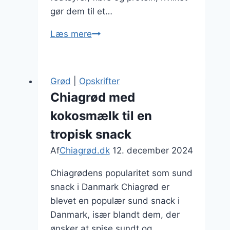
gør dem til et…
Chiagrød
Læs mere
med
bær
og
Grød
|
Opskrifter
mandelmel
Chiagrød med
kokosmælk til en
tropisk snack
Af
Chiagrød.dk
12. december 2024
Chiagrødens popularitet som sund
snack i Danmark Chiagrød er
blevet en populær sund snack i
Danmark, især blandt dem, der
ønsker at spise sundt og