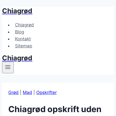
Chiagrød
Fortsæt
til
indhold
Chiagrød
Blog
Kontakt
Sitemap
Chiagrød
Grød
|
Mad
|
Opskrifter
Chiagrød opskrift uden