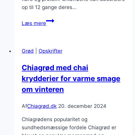
op til 12 gange deres…
Chiagrød
Læs mere
til
sund
snack
Grød
|
Opskrifter
på
farten
Chiagrød med chai
krydderier for varme smage
om vinteren
Af
Chiagrød.dk
20. december 2024
Chiagrødens popularitet og
sundhedsmæssige fordele Chiagrød er