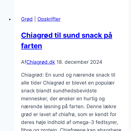
banan:
sund
Grød
|
Opskrifter
dessert
til
Chiagrød til sund snack på
hverdag
farten
Af
Chiagrød.dk
18. december 2024
Chiagrød: En sund og nærende snack til
alle tider Chiagrød er blevet en populær
snack blandt sundhedsbevidste
mennesker, der ønsker en hurtig og
nærende løsning på farten. Denne lækre
grød er lavet af chiafrø, som er kendt for
deres høje indhold af omega-3 fedtsyrer,
fibre og protein. Chiafrøene kan absorbere