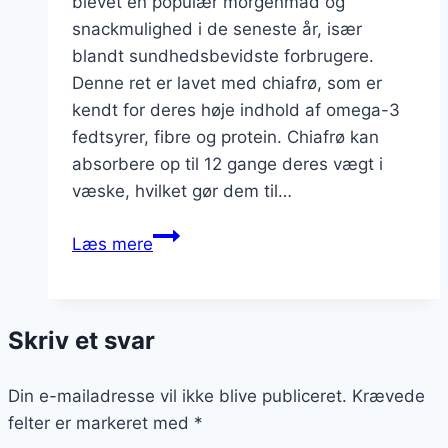
blevet en populær morgenmad og
snackmulighed i de seneste år, især
blandt sundhedsbevidste forbrugere.
Denne ret er lavet med chiafrø, som er
kendt for deres høje indhold af omega-3
fedtsyrer, fibre og protein. Chiafrø kan
absorbere op til 12 gange deres vægt i
væske, hvilket gør dem til…
Chiagrød
Læs mere
med
chai
krydderier
Skriv et svar
for
varme
Din e-mailadresse vil ikke blive publiceret.
smage
Krævede
felter er markeret med
om
*