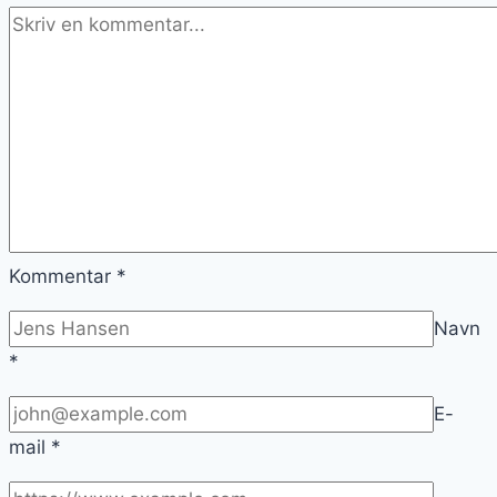
vinteren
Kommentar
*
Navn
*
E-
mail
*