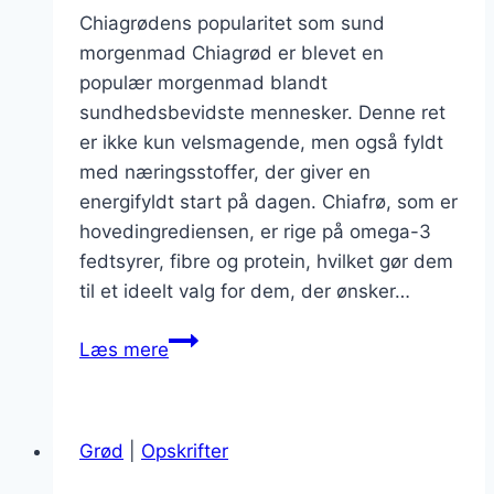
Chiagrødens popularitet som sund
morgenmad Chiagrød er blevet en
populær morgenmad blandt
sundhedsbevidste mennesker. Denne ret
er ikke kun velsmagende, men også fyldt
med næringsstoffer, der giver en
energifyldt start på dagen. Chiafrø, som er
hovedingrediensen, er rige på omega-3
fedtsyrer, fibre og protein, hvilket gør dem
til et ideelt valg for dem, der ønsker…
Chiagrød
Læs mere
til
morgenmad:
Energifyldt
Grød
|
Opskrifter
og
lækkert