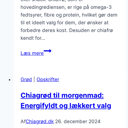
hovedingrediensen, er rige på omega-3
fedtsyrer, fibre og protein, hvilket gør dem
til et ideelt valg for dem, der ønsker at
forbedre deres kost. Desuden er chiafrø
kendt for…
Chiagrød
Læs mere
med
vanilje
der
Grød
|
Opskrifter
forkæler
dine
Chiagrød til morgenmad:
smagsløg
Energifyldt og lækkert valg
Af
Chiagrød.dk
26. december 2024