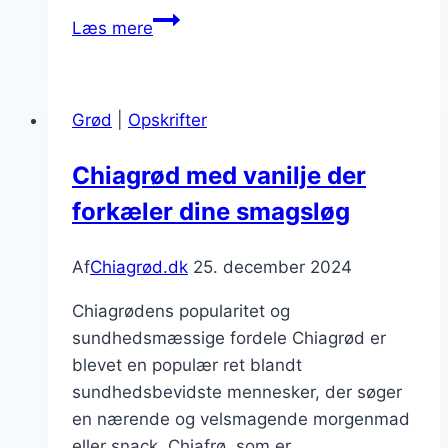
Chiagrød
Læs mere
med
kokosflager
til
Grød
|
Opskrifter
dessert
Chiagrød med vanilje der
forkæler dine smagsløg
Af
Chiagrød.dk
25. december 2024
Chiagrødens popularitet og
sundhedsmæssige fordele Chiagrød er
blevet en populær ret blandt
sundhedsbevidste mennesker, der søger
en nærende og velsmagende morgenmad
eller snack. Chiafrø, som er