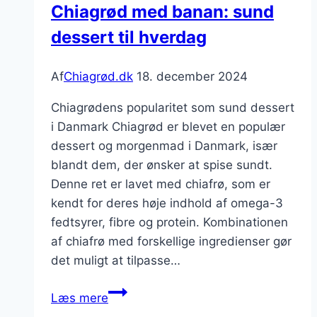
Chiagrød med banan: sund
valg
dessert til hverdag
Af
Chiagrød.dk
18. december 2024
Chiagrødens popularitet som sund dessert
i Danmark Chiagrød er blevet en populær
dessert og morgenmad i Danmark, især
blandt dem, der ønsker at spise sundt.
Denne ret er lavet med chiafrø, som er
kendt for deres høje indhold af omega-3
fedtsyrer, fibre og protein. Kombinationen
af chiafrø med forskellige ingredienser gør
det muligt at tilpasse…
Chiagrød
Læs mere
med