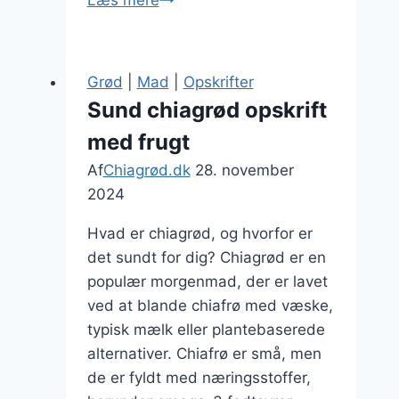
Læs mere
med
banan
og
Grød
|
Mad
|
Opskrifter
jordbær
Sund chiagrød opskrift
med frugt
Af
Chiagrød.dk
28. november
2024
Hvad er chiagrød, og hvorfor er
det sundt for dig? Chiagrød er en
populær morgenmad, der er lavet
ved at blande chiafrø med væske,
typisk mælk eller plantebaserede
alternativer. Chiafrø er små, men
de er fyldt med næringsstoffer,