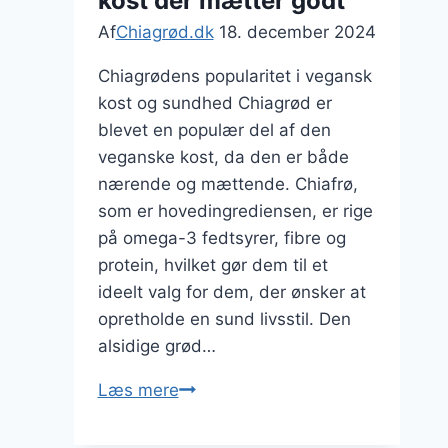
kost der mætter godt
Af
Chiagrød.dk
18. december 2024
Chiagrødens popularitet i vegansk
kost og sundhed Chiagrød er
blevet en populær del af den
veganske kost, da den er både
nærende og mættende. Chiafrø,
som er hovedingrediensen, er rige
på omega-3 fedtsyrer, fibre og
protein, hvilket gør dem til et
ideelt valg for dem, der ønsker at
opretholde en sund livsstil. Den
alsidige grød…
Chiagrød
Læs mere
til
vegansk