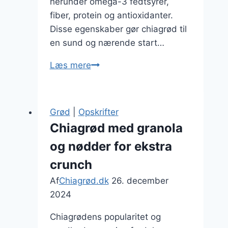
herunder omega-3 fedtsyrer,
fiber, protein og antioxidanter.
Disse egenskaber gør chiagrød til
en sund og nærende start…
Sund
Læs mere
chiagrød
opskrift
med
Grød
|
Opskrifter
frugt
Chiagrød med granola
og nødder for ekstra
crunch
Af
Chiagrød.dk
26. december
2024
Chiagrødens popularitet og