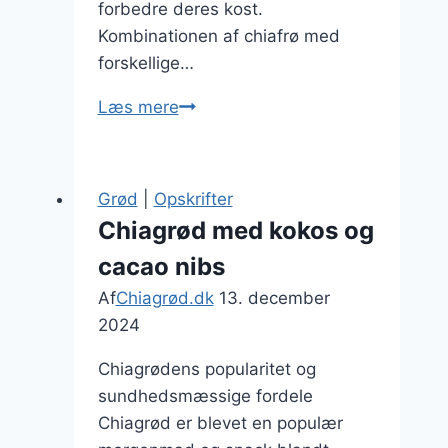
forbedre deres kost.
Kombinationen af chiafrø med
forskellige…
Chiagrød
Læs mere
med
kaffe
og
Grød
|
Opskrifter
chokolade
Chiagrød med kokos og
kombination
cacao nibs
Af
Chiagrød.dk
13. december
2024
Chiagrødens popularitet og
sundhedsmæssige fordele
Chiagrød er blevet en populær