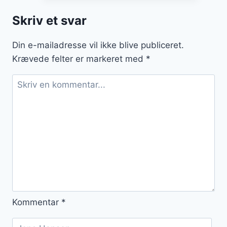
kost
Skriv et svar
der
mætter
Din e-mailadresse vil ikke blive publiceret.
godt
Krævede felter er markeret med
*
Kommentar
*