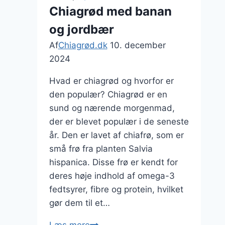
Chiagrød med banan
og jordbær
Af
Chiagrød.dk
10. december
2024
Hvad er chiagrød og hvorfor er
den populær? Chiagrød er en
sund og nærende morgenmad,
der er blevet populær i de seneste
år. Den er lavet af chiafrø, som er
små frø fra planten Salvia
hispanica. Disse frø er kendt for
deres høje indhold af omega-3
fedtsyrer, fibre og protein, hvilket
gør dem til et…
Chiagrød