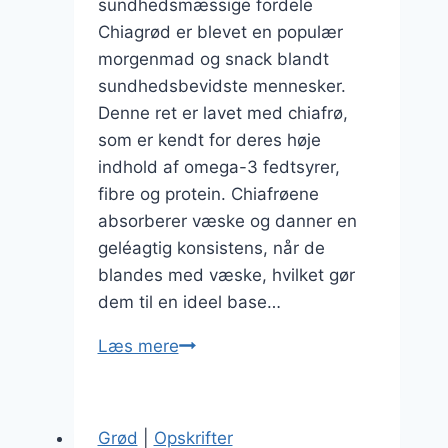
sundhedsmæssige fordele
Chiagrød er blevet en populær
morgenmad og snack blandt
sundhedsbevidste mennesker.
Denne ret er lavet med chiafrø,
som er kendt for deres høje
indhold af omega-3 fedtsyrer,
fibre og protein. Chiafrøene
absorberer væske og danner en
geléagtig konsistens, når de
blandes med væske, hvilket gør
dem til en ideel base…
Chiagrød
Læs mere
med
granola
og
Grød
|
Opskrifter