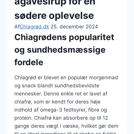
agavesirup for en
sødere oplevelse
Af
Chiagrød.dk
25. december 2024
Chiagrødens popularitet
og sundhedsmæssige
fordele
Chiagrød er blevet en populær morgenmad
og snack blandt sundhedsbevidste
mennesker. Denne enkle ret er lavet af
chiafrø, som er kendt for deres høje
indhold af omega-3 fedtsyrer, fibre og
protein. Chiafrø kan absorbere op til 12
gange deres vægt i væske, hvilket gør dem
til en ideel ingrediens til at skabe en fyldig