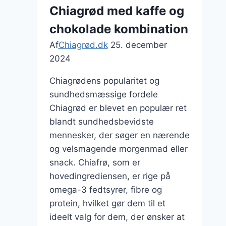
nødder
Chiagrød med kaffe og
for
chokolade kombination
ekstra
crunch
Af
Chiagrød.dk
25. december
2024
Chiagrødens popularitet og
sundhedsmæssige fordele
Chiagrød er blevet en populær ret
blandt sundhedsbevidste
mennesker, der søger en nærende
og velsmagende morgenmad eller
snack. Chiafrø, som er
hovedingrediensen, er rige på
omega-3 fedtsyrer, fibre og
protein, hvilket gør dem til et
ideelt valg for dem, der ønsker at