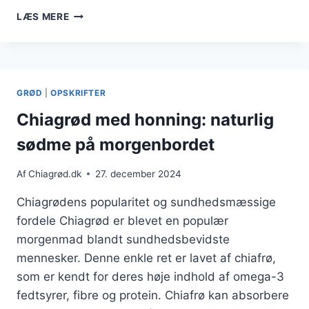
CHIAGRØD
LÆS MERE
TIL
VEGANSK
KOST
UDEN
MÆLK
GRØD
|
OPSKRIFTER
PRODUKTER
Chiagrød med honning: naturlig
sødme på morgenbordet
Af
Chiagrød.dk
27. december 2024
Chiagrødens popularitet og sundhedsmæssige
fordele Chiagrød er blevet en populær
morgenmad blandt sundhedsbevidste
mennesker. Denne enkle ret er lavet af chiafrø,
som er kendt for deres høje indhold af omega-3
fedtsyrer, fibre og protein. Chiafrø kan absorbere