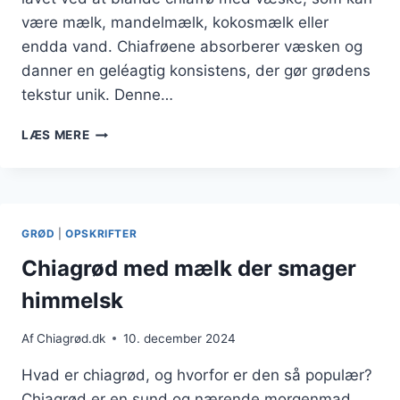
være mælk, mandelmælk, kokosmælk eller
endda vand. Chiafrøene absorberer væsken og
danner en geléagtig konsistens, der gør grødens
tekstur unik. Denne…
CHIAGRØD
LÆS MERE
MED
KOKOS
OG
VALNØDDER
GRØD
|
OPSKRIFTER
Chiagrød med mælk der smager
himmelsk
Af
Chiagrød.dk
10. december 2024
Hvad er chiagrød, og hvorfor er den så populær?
Chiagrød er en sund og nærende morgenmad,