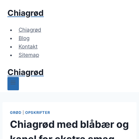
Fortsæt
Chiagrød
til
indhold
Chiagrød
Blog
Kontakt
Sitemap
Chiagrød
GRØD
|
OPSKRIFTER
Chiagrød med blåbær og