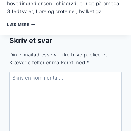
hovedingrediensen i chiagrød, er rige på omega-
3 fedtsyrer, fibre og proteiner, hvilket gør…
ENERGI-
LÆS MERE
GIVENDE
CHIAGRØDE
Skriv et svar
OPSKRIFTER
KLARE
Din e-mailadresse vil ikke blive publiceret.
Krævede felter er markeret med
*