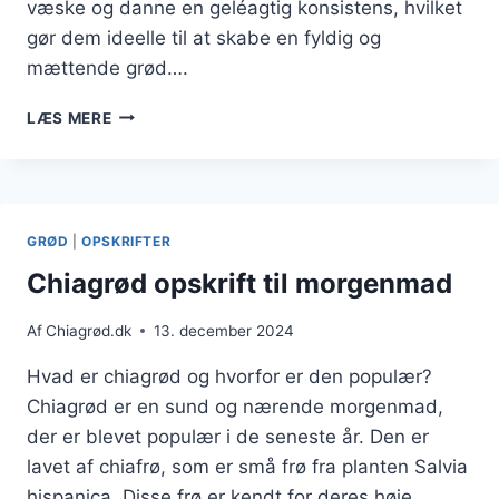
væske og danne en geléagtig konsistens, hvilket
gør dem ideelle til at skabe en fyldig og
mættende grød….
CHIAGRØD
LÆS MERE
MED
HONNING:
NATURLIG
SØDME
PÅ
GRØD
|
OPSKRIFTER
MORGENBORDET
Chiagrød opskrift til morgenmad
Af
Chiagrød.dk
13. december 2024
Hvad er chiagrød og hvorfor er den populær?
Chiagrød er en sund og nærende morgenmad,
der er blevet populær i de seneste år. Den er
lavet af chiafrø, som er små frø fra planten Salvia
hispanica. Disse frø er kendt for deres høje