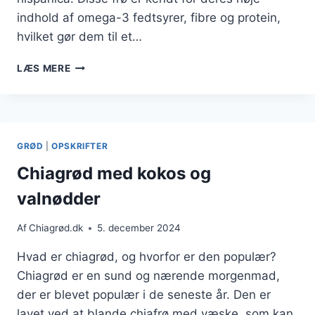
indhold af omega-3 fedtsyrer, fibre og protein,
hvilket gør dem til et…
CHIAGRØD
LÆS MERE
OPSKRIFT
TIL
MORGENMAD
GRØD
|
OPSKRIFTER
Chiagrød med kokos og
valnødder
Af
Chiagrød.dk
5. december 2024
Hvad er chiagrød, og hvorfor er den populær?
Chiagrød er en sund og nærende morgenmad,
der er blevet populær i de seneste år. Den er
lavet ved at blande chiafrø med væske, som kan