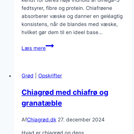
kendt for deres høje indhold af omega-3
fedtsyrer, fibre og protein. Chiafrøene
absorberer væske og danner en geléagtig
konsistens, når de blandes med væske,
hvilket gør dem til en ideel base…
Chiagrød
Læs mere
med
granatæble
for
Grød
|
Opskrifter
ekstra
smag
Chiagrød med chiafrø og
granatæble
Af
Chiagrød.dk
27. december 2024
Hvad er chiagrød og dens