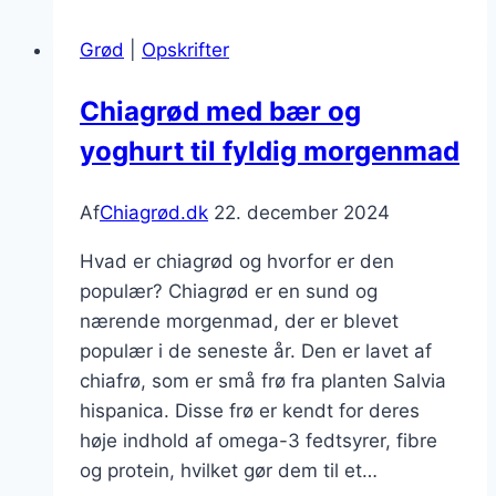
der
Grød
|
Opskrifter
forkæler
sanserne
Chiagrød med bær og
yoghurt til fyldig morgenmad
Af
Chiagrød.dk
22. december 2024
Hvad er chiagrød og hvorfor er den
populær? Chiagrød er en sund og
nærende morgenmad, der er blevet
populær i de seneste år. Den er lavet af
chiafrø, som er små frø fra planten Salvia
hispanica. Disse frø er kendt for deres
høje indhold af omega-3 fedtsyrer, fibre
og protein, hvilket gør dem til et…