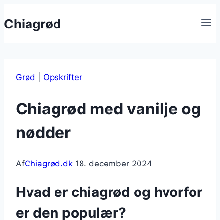
Fortsæt
Chiagrød
til
indhold
Grød
|
Opskrifter
Chiagrød med vanilje og
nødder
Af
Chiagrød.dk
18. december 2024
Hvad er chiagrød og hvorfor
er den populær?