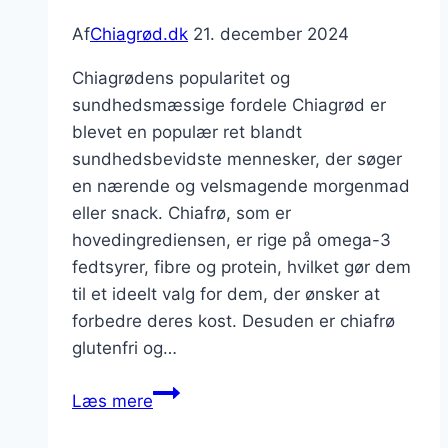
Af
Chiagrød.dk
21. december 2024
Chiagrødens popularitet og
sundhedsmæssige fordele Chiagrød er
blevet en populær ret blandt
sundhedsbevidste mennesker, der søger
en nærende og velsmagende morgenmad
eller snack. Chiafrø, som er
hovedingrediensen, er rige på omega-3
fedtsyrer, fibre og protein, hvilket gør dem
til et ideelt valg for dem, der ønsker at
forbedre deres kost. Desuden er chiafrø
glutenfri og…
Chiagrød
Læs mere
med
vanilje