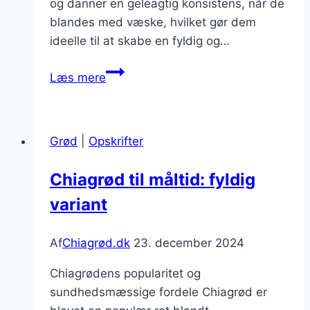
og danner en geléagtig konsistens, når de
blandes med væske, hvilket gør dem
ideelle til at skabe en fyldig og…
Chiagrød
Læs mere
med
rabarber
og
Grød
|
Opskrifter
citron
Chiagrød til måltid: fyldig
variant
Af
Chiagrød.dk
23. december 2024
Chiagrødens popularitet og
sundhedsmæssige fordele Chiagrød er