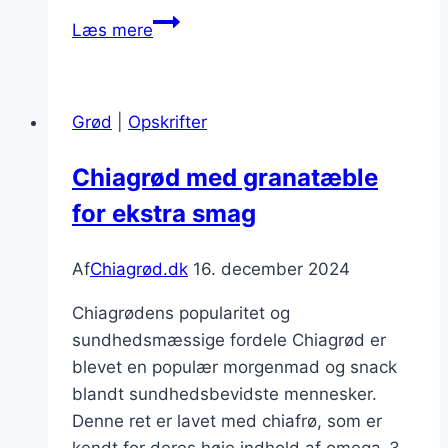
Chiagrød
Læs mere
med
bær
og
Grød
|
Opskrifter
yoghurt
til
Chiagrød med granatæble
fyldig
for ekstra smag
morgenmad
Af
Chiagrød.dk
16. december 2024
Chiagrødens popularitet og
sundhedsmæssige fordele Chiagrød er
blevet en populær morgenmad og snack
blandt sundhedsbevidste mennesker.
Denne ret er lavet med chiafrø, som er