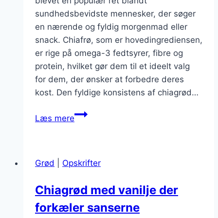
blevet en populær ret blandt
sundhedsbevidste mennesker, der søger
en nærende og fyldig morgenmad eller
snack. Chiafrø, som er hovedingrediensen,
er rige på omega-3 fedtsyrer, fibre og
protein, hvilket gør dem til et ideelt valg
for dem, der ønsker at forbedre deres
kost. Den fyldige konsistens af chiagrød…
Chiagrød
Læs mere
til
måltid:
fyldig
Grød
|
Opskrifter
variant
Chiagrød med vanilje der
forkæler sanserne