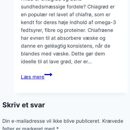
sundhedsmæssige fordele? Chiagrød er
en populær ret lavet af chiafrø, som er
kendt for deres høje indhold af omega-3
fedtsyrer, fibre og proteiner. Chiafrøene
har evnen til at absorbere væske og
danne en geléagtig konsistens, når de
blandes med væske. Dette gør dem
ideelle til at lave grød, der er…
Chiagrød
Læs mere
med
chiafrø
og
Skriv et svar
granatæble
Din e-mailadresse vil ikke blive publiceret.
Krævede
felter er markeret med
*