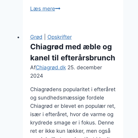
Chiagrød
Læs mere
med
bær
for
Grød
|
Opskrifter
farverig
Chiagrød med æble og
morgenmad
kanel til efterårsbrunch
Af
Chiagrød.dk
25. december
2024
Chiagrødens popularitet i efteråret
og sundhedsmæssige fordele
Chiagrød er blevet en populær ret,
især i efteråret, hvor de varme og
krydrede smage er i fokus. Denne
ret er ikke kun lækker, men også