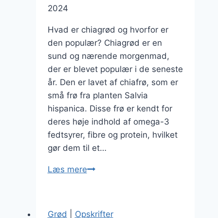
2024
Hvad er chiagrød og hvorfor er
den populær? Chiagrød er en
sund og nærende morgenmad,
der er blevet populær i de seneste
år. Den er lavet af chiafrø, som er
små frø fra planten Salvia
hispanica. Disse frø er kendt for
deres høje indhold af omega-3
fedtsyrer, fibre og protein, hvilket
gør dem til et…
Chiagrød
Læs mere
opskrift
på
fyldig
Grød
|
Opskrifter