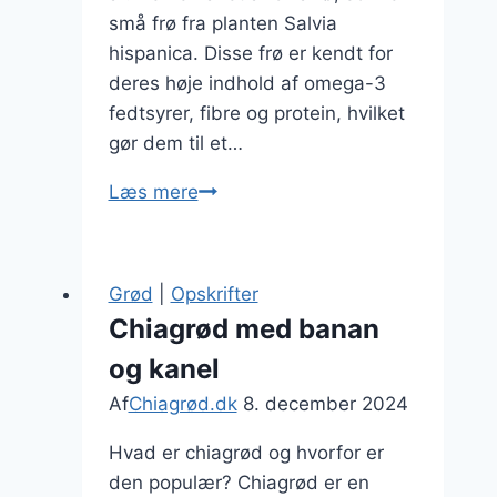
små frø fra planten Salvia
hispanica. Disse frø er kendt for
deres høje indhold af omega-3
fedtsyrer, fibre og protein, hvilket
gør dem til et…
Chiagrød
Læs mere
med
mandelmælk
og
Grød
|
Opskrifter
friske
Chiagrød med banan
bær
og kanel
Af
Chiagrød.dk
8. december 2024
Hvad er chiagrød og hvorfor er
den populær? Chiagrød er en