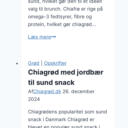
sund, hvilket gør den til et ideelt
valg til brunch. Chiafrø er rige på
omega-3 fedtsyrer, fibre og
protein, hvilket gør chiagrød…
Chiagrød
Læs mere
med
æble
og
Grød
|
Opskrifter
kanel
Chiagrød med jordbær
til
til sund snack
efterårsbrunch
Af
Chiagrød.dk
26. december
2024
Chiagrødens popularitet som sund
snack i Danmark Chiagrød er
blevet en populær sund snack i