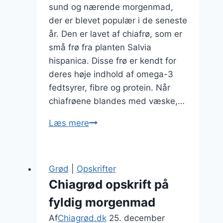
sund og nærende morgenmad,
der er blevet populær i de seneste
år. Den er lavet af chiafrø, som er
små frø fra planten Salvia
hispanica. Disse frø er kendt for
deres høje indhold af omega-3
fedtsyrer, fibre og protein. Når
chiafrøene blandes med væske,…
Chiagrød
Læs mere
med
banan
og
Grød
|
Opskrifter
kanel
Chiagrød opskrift på
fyldig morgenmad
Af
Chiagrød.dk
25. december