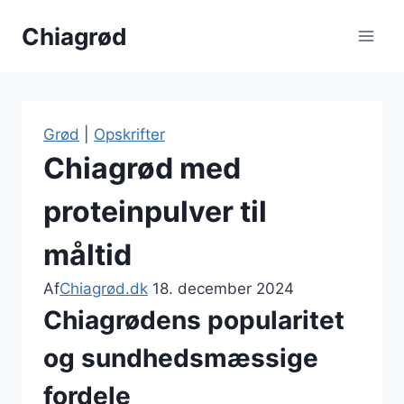
Fortsæt
Chiagrød
til
indhold
Grød
|
Opskrifter
Chiagrød med
proteinpulver til
måltid
Af
Chiagrød.dk
18. december 2024
Chiagrødens popularitet
og sundhedsmæssige
fordele