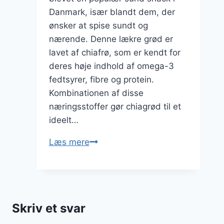
Danmark, især blandt dem, der
ønsker at spise sundt og
nærende. Denne lækre grød er
lavet af chiafrø, som er kendt for
deres høje indhold af omega-3
fedtsyrer, fibre og protein.
Kombinationen af disse
næringsstoffer gør chiagrød til et
ideelt…
Chiagrød
Læs mere
med
jordbær
til
sund
Skriv et svar
snack