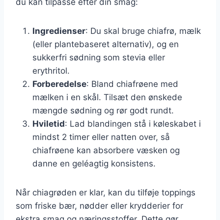
du kan tilpasse efter din smag:
Ingredienser
: Du skal bruge chiafrø, mælk
(eller plantebaseret alternativ), og en
sukkerfri sødning som stevia eller
erythritol.
Forberedelse
: Bland chiafrøene med
mælken i en skål. Tilsæt den ønskede
mængde sødning og rør godt rundt.
Hviletid
: Lad blandingen stå i køleskabet i
mindst 2 timer eller natten over, så
chiafrøene kan absorbere væsken og
danne en geléagtig konsistens.
Når chiagrøden er klar, kan du tilføje toppings
som friske bær, nødder eller krydderier for
ekstra smag og næringsstoffer. Dette gør