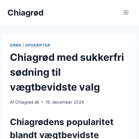
Fortsæt
Chiagrød
til
indhold
GRØD
|
OPSKRIFTER
Chiagrød med sukkerfri
sødning til
vægtbevidste valg
Af
Chiagrød.dk
19. december 2024
Chiagrødens popularitet
blandt vægtbevidste